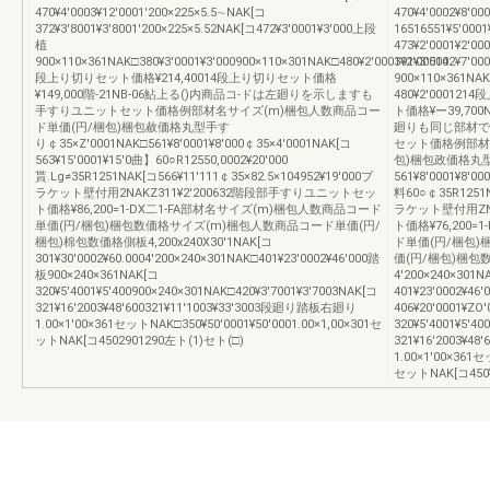
470¥4′0003¥12′0001′200×225×5.5∼NAK[コ
470¥4′0002¥8′00
372¥3′8001¥3′8001′200×225×5.52NAK[コ472¥3′0001¥3′000上段
16516551¥5′0001
植
473¥2′0001¥2′0
900×110×361NAK□380¥3′0001¥3′000900×110×301NAK□480¥2′0001¥2′00014
391¥3′5002¥7′0
段上り切りセット価格¥214,40014段上り切りセット価格
900×110×361NAK
¥149,000階-21NB-06鮎上る()内商品コ-ドは左廻りを示しますも
480¥2′0001
手すりユニットセット価格例部材名サイズ(m)梱包人数商品コー
ト価格¥ー39,700N
ド単価(円/梱包)梱包赦価格丸型手す
廻りも同じ部材で
り￠35×Z′0001NAK□561¥8′0001¥8′000￠35×4′0001NAK[コ
セット価格例部材
563¥15′0001¥15′0曲】60○R12550,0002¥20′000
包)梱包政価格丸型手
貰.Lg≠35R1251NAK[コ566¥11′111￠35×82.5×104952¥19′000ブ
561¥8′0001¥8′0
ラケット壁付用2NAKZ311¥2′200632階段部手すりユニットセッ
料60○￠35R1251N
ト価格¥86,200=1-DX二1-FA部材名サイズ(m)梱包人数商品コード
ラケット壁付用ZNA
単価(円/梱包)梱包数価格サイズ(m)梱包人数商品コード単価(円/
ト価格¥76,200
梱包)棉包数価格側板4,200x240X30'1NAK[コ
ド単価(円/梱包
301¥30′0002¥60.0004′200×240×301NAK□401¥23′0002¥46′000踏
価(円/梱包)梱包
板900×240×361NAK[コ
4′200×240×301N
320¥5′4001¥5′400900×240×301NAK□420¥3′7001¥3′7003NAK[コ
401¥23′0002¥4
321¥16′2003¥48′600321¥11′1003¥33′3003段廻り踏板右廻り
406¥20′0001¥Z
1.00×1′00×361セットNAK□350¥50′0001¥50′0001.00×1,00×301セ
320¥5′4001¥5′40
ットNAK[コ4502901290左ト(1)セト(□)
321¥16′2003¥
1.00×1′00×361セ
セットNAK[コ450¥2