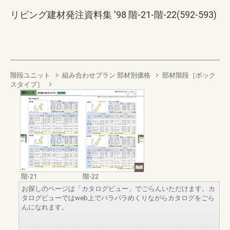
リビング建材発注資料集 '98 階-21-階-22(592-593)
階段ユニット
組み合わせプラン 部材別価格
部材階段［ボック
スタイプ］
階-21
階-22
お探しのページは「カタログビュー」でごらんいただけます。カ
タログビューではweb上でパラパラめくりながらカタログをごら
んになれます。