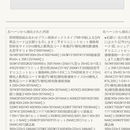
左ページから抽出された内容
右ページから抽出
部材階段組み合わせプラン画画ボックスタイプNB-05鮎上る()内
●右廻り･左の見
商品コードは左廻りを示しますこ手すりユニットセット価格例
にはカラ-記号が
部材名サイズ(m)梱包人数商品コード単価(円/梱包)梱包数価格
ーク-団､カジュアル
丸型手すり￠35×2′0001NAK[コ
すりユニットセッ
561¥8′0001¥8′000≠35×4′0001NAK[コ563¥15′0001¥15′000曲級那
価梱価格l一3ー21
料60○￠35R1251NAK[コ
しまT.人数(円/梱
565¥10′0002¥20′000900￠35R1NAK⊂]56611L型￠35×82.5×10[コ
561¥8′0001¥8.0
49529′000ブラケット壁付用2NAKZ311¥2′2006¥13′200階段部手
二￠35R1251NAK[
すりユニットセット価格¥86,200=1-DX二ユTFA部材名サイズ(m)
611￠35×82.5
梱包人数商品コード単価(円/梱包)梱包敬価格サイズ(m)梱包人
2NAKZ311¥2′
数商品コード単価(円/梱包)棉包敬価格側板
¥76,200ニ1-
4.200×240×301NAK[コ
(円/梱包)棉包敬
301¥30′0002¥60.0004′200×240×301NAK[コ401¥23.0002¥46′000
包)梱包数価格側板4′
廻り側板2′400×360×301NAK[コ
301¥30′0002¥60′
306¥28′0001¥28′0002′400×360×301NAKロ406¥20′0001¥20′000
踏板900×240×36
踏板900×240×361NAK[コ
320¥5′4002¥10′
320¥5′4001¥5′400900×240×301NAK□420¥3′7001¥3′7003NAK[コ
420¥3′7002¥7′4
321¥16′20034863[コ111′1003¥33′3003段廻右廻りり踏板左
111′1003¥33′
1′00×1′00×361セットNAK[コ350¥50,0001¥50,0001,00×1′00×301
NAK[コ340¥50′00
セットNAK[コ450¥29′0001¥29′01セット(NAK□351)1セット
NAK□440¥29′00
(NAK□451)蹴込板
蹴込板
900×225×5.54NAK□370¥5′2003¥15′600900×225×5.54NAK[コ
900×225×5.54NA