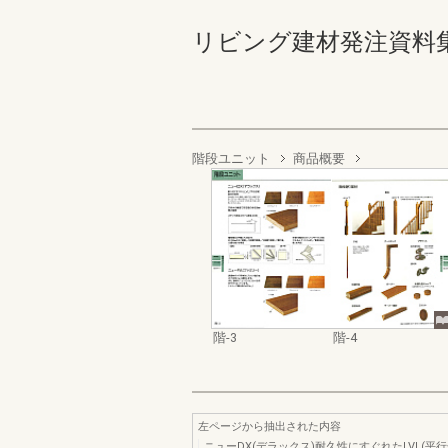
リビング建材発注資料集 '98 
階段ユニット
商品概要
階-3
階-4
左ページから抽出された内容
ニューDX(デラックス)耐久性にすぐれたLVL(平