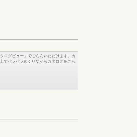
タログビュー」でごらんいただけます。カ
b上でパラパラめくりながらカタログをごら