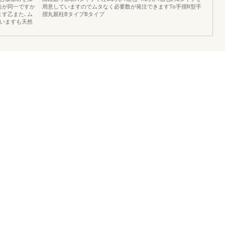
向が同一ですか
用意していますのでムタなく必要数が発注できますTo手摺R型手
ます乙また､ム
摺丸親柱BタイプBタイプ
ていますも天然