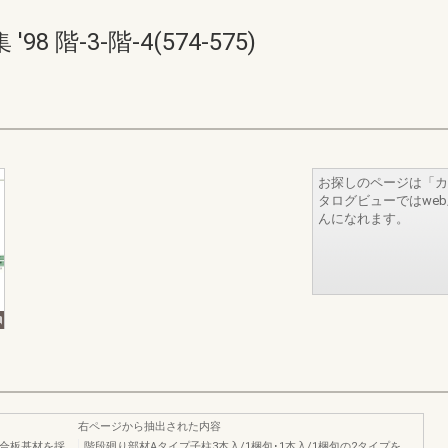
階-3-階-4(574-575)
お探しのページは「カ
タログビューではwe
んになれます。
右ページから抽出された内容
行合板基材を採
階段廻り部材Aタイプ子柱3本入/1梱包･1本入/1梱包の2タイプを