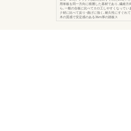
用単板を同一方向に積層した基材であり､繊維方
ら､一般の合板に比べてカロ工しやすくなってい
ク材に比べて反り･曲げに強く､耐久性にすぐれ
木の質感で安定感のある36m厚の踏板ス