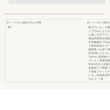
左ページから抽出された内容
右ページから抽出
階｢
階-2プレカット階
イプのみとなりま
ら選ぶ方式で7.∫′
商品色部材名側板
見切練親柱.子柱●
ら桁部材名ポ-タ'-
蓋華蓋ノLy,喜7,4蔓
DX芯材L.V.L
10mmJ享突板ナ
ウレタン系塗装階
FA芯4才LV.L
表面材ナラ突板ブ
ラ突板ブロックナラ突
レタン系塗装E育毛
◎おり､一枚