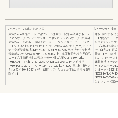
左ページから抽出された内容
右ページから抽出
床造作材●商品コード､品番の口にはカラー記号が入りまもミデ
床材･床造作材有
ィアムオーク-団､ブラウンオーク-固､カジュアルオーク=団床材
IJT.*商品コー
や造作材とあわせて玄関まわりをトータルにカラーコーディネ
りますので､必ず
ートできるr上り拒｣と｢付け拒｣で1.表面材基材寸法(mm)上り拒
テプ●基材強度を高
ナラ突板塗装集成2Mもの90×150×1,9503も×2付け拒ナラ突板塗
で､低i完から高温(
装集成材2Mもの30×l50×1,9503×1×2.上りヰ匡断面形状定尺商品
琶室.-.∫.一_
コード品番価格梱包人数上り桓ー｣牡J宗王⊂コ1950NAE[コ
れいにはがせますo⊥-
101LK-AK-19-⊂]¥17,5012950NAE□1022-□¥3,001付け程ヰ営
床捕修港リッチオークN
1950NAE[コ201LK-TK-19-[コ¥1,001222-[コ¥18,001王;!上り拒4M
ディアムオークNZZZ
もの(90×150×3.950)を特注対応しておりまも納期は､受注後2週
ンオークNZZZ163
間ですi
NZZZ164LK-F-
NZZZ165YT¥
はシンナーで潜め