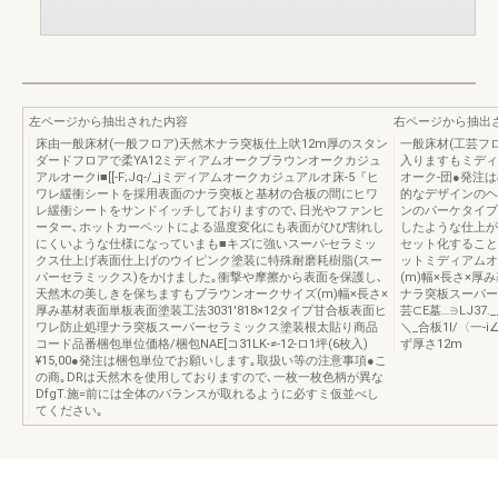
左ページから抽出された内容
右ページから抽出
床由一般床材(一般フロア)天然木ナラ突板仕上吠12m厚のスタン
一般床材(工芸フ
ダードフロアで柔YA12ミディアムオークブラウンオークカジュ
入りますもミディ
アルオークi■[[-F;Jq-/_jミディアムオークカジュアルオ床-5『ヒ
オーク-団●発注
ワレ緩衝シートを採用表面のナラ突板と基材の合板の間にヒワ
的なデザインのヘ
レ緩衝シートをサンドイッチしておりますので､日光やファンヒ
ンのパーケタイプ
ーター､ホットカーペットによる温度変化にも表面がひび割れし
したような仕上が
にくいような仕様になっていまも■キズに強いスーパ-セラミッ
セット化すること
クス仕上げ表面仕上げのウイピンク塗装に特殊耐磨耗樹脂(スー
ットミディアムオ
パーセラミックス)をかけました｡衝撃や摩擦から表面を保護し､
(m)幅×長さ×厚
天然木の美しきを保ちますもブラウンオークサイズ(m)幅×長さ×
ナラ突板スーパーセラ
厚み基材表面単板表面塗装工法3031′818×12タイプ甘合板表面ヒ
芸⊂E墓…∋LJ37
ワレ防止処理ナラ突板スーパーセラミックス塗装根太貼り商品
＼_合板1I/〈一-
コード品番梱包単位価格/梱包NAE[コ31LK-≠-12-ロ1坪(6枚入)
ず厚さ12m
¥15,00●発注は梱包単位でお願いします｡取扱い等の注意事項●こ
の商｡DRは天然木を使用しておりますので､一枚一枚色柄が異な
DfgT.施=前には全体のバランスが取れるように必すミ仮並べし
てください｡