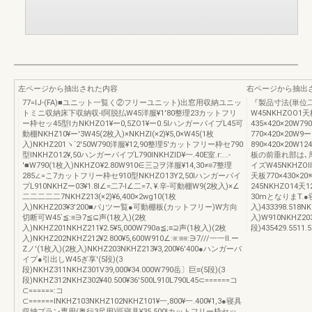
左ページから抽出された内容
右ページから抽出
77=lJ-(FA)■ユニット一覧く②フリーユニット)出窓用収納ユニッ
『製品寸法(単位
トミニ収納床下収納収-l阿脱払W45洋服¥1′80整理23カットフリ
W45NKHZOO1天
ー枠セッ45型lカNKHZO1¥ー0,5ZO1¥ー0.5lハンガーパイプL45可
435×420×20W7
動棚NKHZ10¥ー′3W45(2枚入)×NKHZl(×2)¥5,0×W45(1枚
770×420×20W
入)NKHZ201ヽ`2′50W790洋服¥12,90整理5′カットフリー枠セ790
890×420×20W12
型lNKHZO12¥,50ハンガーパイプL790lNKHZID¥一.40E室.r:...-
板の前垂れ部は､
'■W790(1枚入)NKHZO¥2.80W910∈三⊇ヲ洋服¥14,30≠≡7整理
イズW45NKHZOll
285∠=こ7カットフリー枠セ910型NKHZO13Y2,50lハンガーパイ
天板770×430×2
プL910NKHZー03¥1.8l∠=二7-l∠二=7､¥.辛-可動棚W9(2枚入)×∠
245NKHZO14
二二二二二7NKHZ213(×2)¥6,400×2wg10(1枚
30mとなりまT.●
入)NKHZ203¥3′200■パ｣ツー覧●可動棚板(カットフリー)W方向
入)433398.518N
切断可W45`≦:≡∋7≦⊆声(1枚入)(2枚
入)W910NKHZ20
入)NKHZ201NKHZ211¥2.5¥5,000W790a≦;≡⊇声(1枚入)(2枚
段)435429.5511.
入)NKHZ202NKHZ212¥2.800¥5,600W910∠:≡:≡≡:∋7///一一ll.ー
Zノ′(1枚入)(2枚入)NKHZ203NKHZ213¥3,200¥6′400●ハンガーパ
イプ●引出しW45ぎ享′(5段)(3
段)NKHZ311NKHZ301V39,000¥34.000W790岳〕巨≡(5段)(3
段)NKHZ312NKHZ302¥40.500¥36′500L910L790L45⊂======コ
⊂======:コ
⊂======lNKHZ103NKHZ102NKHZ101¥一,800¥一.400¥1,3●寝具
収納プラン専用(奥行3尺用)匠寝具¥35.500lカットフリー枠セッ