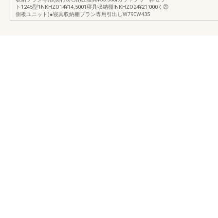
ト1245型1NKHZO14¥14,5001寝具収納棚INKHZO24¥21′000く⑳
側板ユニット)●寝具収納棚プラン専用引出しW790W435