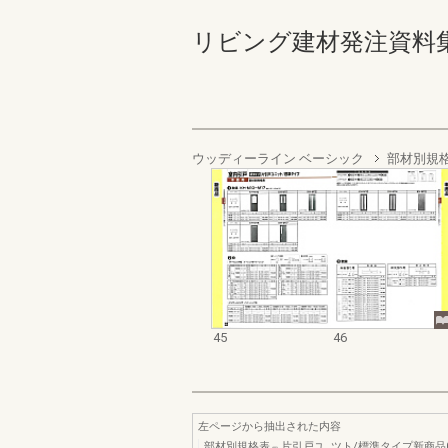
リビング建材発注資料集 '98 
ウッディーライン ベーシック
部材別規
45
46
左ページから抽出された内容
部材別規格表﹃片引戸ユ｡ツト/標準タイプ新商品0