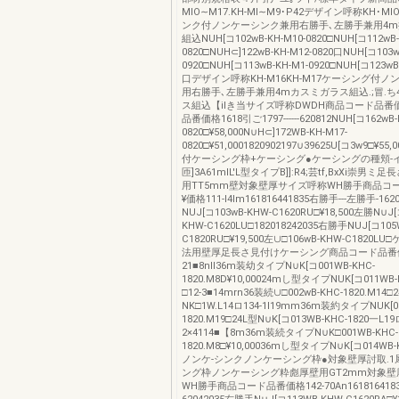
MIO∼M17.KH-Ml∼M9･P42デザイン呼称KH･MI
ンク付ノンケーシンク兼用右勝手､左勝手兼用4
組込NUH[コ102wB-KH-M10-0820□NUH[コ112wB-
0820□NUH⊂]122wB-KH-M12-0820口NUH[コ103w
0920□NUH[コ113wB-KH-M1-0920□NUH[コ123wB-
口デザイン呼称KH-M16KH-M17ケーシング付
用右勝手､左勝手兼用4mカスミガラス組込.;冒.
ス組込【ilき当サイズ呼称DWDH商品コード品番
品番価格1618引ご1797------620812NUH[コ162wB-
0820□¥58,000N∪H⊂]172WB-KH-M17-
0820□¥51,0001820902197∪39625U[コ3w9□¥5
付ケーシング枠+ケーシング●ケーシングの種頬-
匝]3A61mlL'L型タイプB]]:R4;芸tf,BxXi崇男
用TT5mm壁対象壁厚サイズ呼称WH勝手商品コードl
¥価格111-l4lm161816441835右勝手---左勝手-162
NUJ[コ103wB-KHW-C1620RU□¥18,500左勝N∪J[
KHW-C1620LU□182018242035右勝手NUJ[コ105
C1820RU□¥19,500左∪□106wB-KHW-C1820
法用壁厚足長さ見付けケーシング商品コード品番
21■8nll36m装幼タイプN∪K[コ001WB-KHC-
1820.M8D¥10,00024mし型タイプNUK[コ011WB-
□12-3■14mrn36装続∪□002wB-KHC-1820.M1
NK□1W.L14ロ134-1l19mm36m装約タイプNUK[00
1820.M19□24L型N∪K[コ013WB-KHC-1820一L19
2×4114■【8m36m装続タイプN∪K□001WB-KHC-
1820.M8□¥10,00036mし型タイプN∪K[コ014WB-K
ノンケ-シンクノンケーシング枠●対象壁厚討取.
ング枠ノンケーシング粋彪厚壁用GT2mm対象壁
WH勝手商品コード品番価格142-70An1618164183