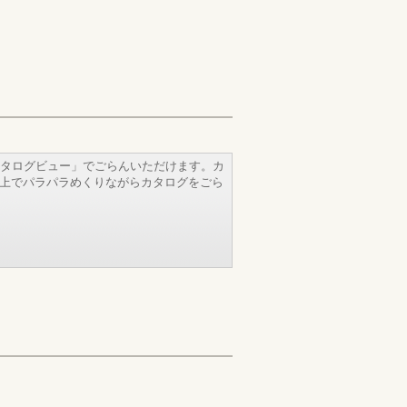
タログビュー」でごらんいただけます。カ
b上でパラパラめくりながらカタログをごら