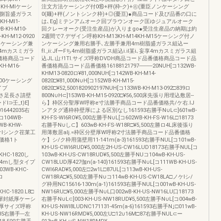
OKH-Mlケーシ
注文方法ケーシング付0⑯+秤(枠-ク)+㊨(重臣ノンケーシング
m捌旨盛ガラス
0(麺)+秤(ノントシンク枠)+◎(憂亘)●商品コード及び品番の口に
KH-Ml1-
は､Eg]ミテンアムオーク回ブラウンオーク匡ゆジュアルオーク
B-KH-M10-
回クレーオーク(受注生産品)が入りまgo●受注生産品の納期は約
KH-M12-0920
2週間で7.デザイン呼称KH-M13KH-M14KH-M15ケーシング付ノ
ノンケーシング兼
ンケーシング兼用右勝手､左勝手兼用4m樹脂盛ガラス組込ー
ち4mカスミガラ
fI.,ii:JfーFち4m樹脂盛ガラス組込i.il某i､妄享4mカスミガラス組
価格商品コード
込JL.山:!1TI.サイズ呼称DVDH商品コード品番価格商品コード品
KH-M16-
番価格商品コード品番価格16188121797---------20NUH[コ132WB-
KHM13-0820ロ¥81,000NUH[コ142WB-KH-M14-
5,000ケーシング
0820□¥81,000N∪H[コ152WB-KH-M15-
イブ
0820□¥52,5001820902197NUH[コ133WB-KH-M13-092□839ロ
ミ足長さ足長さ請壁
800N∪H⊂]153WB-KH-M15-0920□¥56,500床先張り用埋込敷居--
⊃壬_t)E]
ら】枠区分聖厚W呼称e寸法勝手商品コード品番価格共/ケ右.IJ
016442035右
ンアタグ通枠枠壁厚による区別なし161593右勝手N∪L⊂]601wB-
コ104WB-
KH-FS-Wl6RO¥5,000左勝手N∪L[コ602WB-KH-FS-W16L□18173
WB-KHW-
右勝手N∪し⊂】603wB-KH-FS-W18R□¥5,500左勝ロ4L床後張り
LU□ケlシンク荏莱工
用薄敷居alj.=枠区分壁厚W呼称2寸法勝手商品コード品番価格
価格1ト
ケ】シ/ク枠用蒲壁用11-141m(a-3)161593右勝手NUL[コ101wB-
KH-US-CWl6RUD¥5,000左2H-US-CW16LUD18173右勝手NUL[コ
KHC-1820し
103wB-KH-US-CW18RUD¥5,500左勝手NUコ104wB-KH-US-
4□24mし型タイプ
CW18LUD厚427伽n(a-140)161593右勝手N∪L[コ111WB-KH-US-
3WB-KHC-
CWl6RAD¥5,000左□2w1L□87UL[コ113wB-KH-US-
ロ
CW18RA□¥5,500左勝手N∪コ114wB-KH-US-CW18LA□ノケIシ/
グ枠用NC15616-130m(a-1)161593右勝手NUL[コ001wB-KH-US-
HC-1820.L8□
NW16RU□¥5,000左勝手N∪L口002wB-KH-US-NW16LU口18173
1犀封紙厚ケーシ
右勝手N∪L⊂]003-KH-US-NW18RUD¥5,500左勝手N∪L[コ004wB-
厚サイズ呼称
KH-US-NWl8LUDNC171131-45m(a-6)161593右勝手N｣□011wB-
5右勝手---左
KH-US-NW16RMD¥5,000左U□12∪16M□87右勝手NUL⊂ー