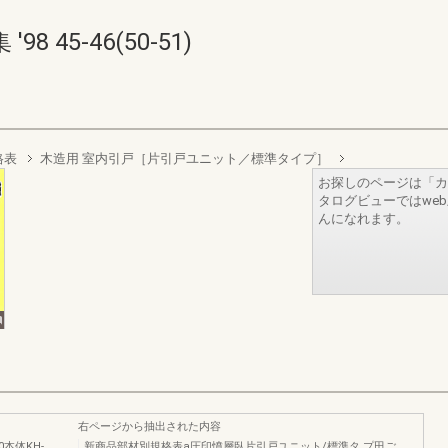
45-46(50-51)
格表
木造用 室内引戸［片引戸ユニット／標準タイプ］
お探しのページは「カ
タログビューではwe
んになれます。
右ページから抽出された内容
本体KH-
新商品部材別規格表a圧印憤層臥片引戸ユニット/標準タ.プ田ご