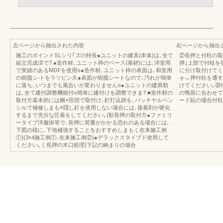
左ページから抽出された内容
右ページから抽出
施工のポイントSLシリ｢ズの特長●ユニットの建具(本体)は､全て
②長押と付柱の取
組立完成済で7.●造作材､ユニット枠のベース(基材)には､洋室用
押｣上部で付桂を切
で実績のあるMDFを使用o●造作材､ユニット枠の表面は､和室用
に分け取付けてく
の樹脂シ-トをラツピン久●表面が樹脂シートなので､汚れが簡単
-γ-→押付柱を通
に落ち､いつまでも風合いが変わりませんo●ユニットの建異類
けてください｡⑳
は､全て建付調整機能付o簡単に建付けを調整できま7.■造作材の
の鴨居に合わせて
取付方基本的には幽+匝団で取付け､釘打込跡を､パッチヤルペン
ード貼の場合付柱廻
シルで補修しまも※隠し釘を使用しない場合には､接着剤が硬化
するまで充分な圧着をしてください｡(彰長押の取付方●ファミリ
ータイプ洋服掛等で､長押に荷重がかかる恐れのある場合には､
下図の様に､下地補強することをおすすめしまもく在来施工例
①)(2×4施工例①､在来施工例②)●デラックスタイプド使用して
ください｡く長押の木口処理)下記の納まりの場合