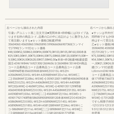
左ページから抽出された内容
右ページから抽出
引違い戸ユニット画こ注文方法■荒間本体+枠枠幅には3タイプあ
●サッシは半外付
ります右枠の商品コ-ド､品番の口の中に右記のように数字を入れ
同呼称ですも(H5
て発注願いますも●セット価格(2枚建)呼称
枠はすべて受注生
35604060.45605860.59605890.5990666066907360(ランマイ
乙●セット価格(4
寸)7390(ランマ付)セット価格
35904090.45905
¥48,500¥52,500¥63,000¥94,000¥70,0¥103,0¥105,0¥160,000本体
付)73120(ラン
¥29,50¥3,00¥41,00¥70,00¥44,00¥75,00¥68,00¥120,00枠¥19,00¥ー
¥75,500¥82,50¥1
9,50¥2,00¥24,00¥2628,00¥37,00¥40,00●本体+枠2枚建4枚建姿図
¥54,50¥61,00¥76
国壬≡DW/W844/16921300/2604656.5/2604884/3514HDH商品
一,00¥21,50¥24,
コード品番商品コード品番商品コード品番商品コード品番
建(ランマ付)姿図
1048996呼称35603590本体NWEZOO1SL-WSZH-
lJIlrmrmDW/W84
A3560NWEZOllSL-WS4H-A3590枠NWFZDo1sL-WSWE二
コード品番商品コ
二]-3560NWFZ□08sL-WSW[:=]-359012001148呼称40604090本体
体171呼称736073
NWEZOOZSL-WSZH-A4060NWEZO12SL-WS4H-A4090枠
A5960NWEZO9S
WF□02sWW[:=]-460WF□09sL-WSW[:=]-409013511299呼称
A590NWEZO19
45604590本体NWEZOO3SL-WS2H-A4560NWEZ013SL-WS4H-
NWEZO7SL-WS2
A4590枠WF□03sL-WSW[二二]-4560NWFZ□10sL-WSWE=ト
二]-7360WF□4sLW
459017921740呼称58605890589058120本体NWEZOO4SWZH-
WSW[:=]-73
A5860NWEZOO8SL-WSZH-A5890NWEZO14SL-WS4H-
ですら和障子枠対応
A5890NWEZO18SL-WS4H-A58120枠NWFZ□04sL-WSW⊂こ
-1213.515-1213
コ-5860NWFZ□11sL-WSW[二二]-5890NWFZ□11sL-WSW[二
9.512.59.512.59.5
二]-5890NWFZ□15sLWSW[二二]-5812018231771呼称
外壁厚