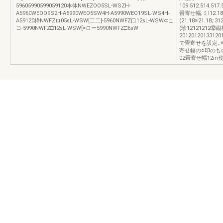
59605990599059120本体NWEZOO5SL-WSZH-
109.512.514.517.
A5960WEOO9S2H-A5990WEO5SW4H-A5990WEO19SL-WS4H-
畳寄せ幅;ミl12.18;
A59120枠NWFZロ05sL-WSW[二二]-5960NWFZ口12sL-WSW⊂こ
(21.18※21.18;:3
コ-5990NWFZ□12sL-WSW[=ロー5990NWFZ□6sW
(珍12121212⑫縦
2012012013312
で畳寄せを設定｡※
寄せ幅の○印のも
02畳寄せ幅12m