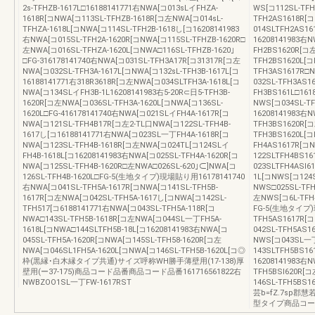
2s-TFHZB-1617L□16188141771右NWA[コ013sLイFHZA-
WS[コ112SL-TFH
1618R[コNWA[コ113SL-TFHZB-1618R[コ左NWA[コ014sL-
TFH2AS1618R[
TFHZA-1618L[コNWA[コ114SL-TFH2B-1618し[コ16208141983
014SLTFH2AS1
右NWA[コ015SL-TFH2A-1620R[コNWA[コ115SL-TFHZB-1620R□
16208141983右
左NWA[コ016SL-TFHZA-1620L[コNWA□116SL-TFHZB-1620｣
FH2BS1620R[コ
□FG-316178141740右NWA[コ031SL-TFH3A17R[コ31317R[コ左
TFH2BS1620L[コ
NWA[コ032SL-TFH3A-1617L[コNWA[コ132sL-TFH3B-1617L[コ
TFH3AS1617R□
16188141771右318R3618R[コ左NWA[コ034SLTFH3A-1618L[コ
032SL-TFH3AS
NWA[コ134SLイFH3B-1L16208141983右5-20R⊂日5-TFH3B-
FH3BS161L□161
1620R[コ左NWA[コ036SL-TFH3A-1620L[コNWA[コ136SL-
NWS[コ034SL-T
1620L□FG-416178141740右NWA[コ021SLイFH4A-1617R[コ
16208141983右N
NWA[コ121SL-TFH4B17R[コ左2-TL口NWA[コ122SL-TFH4B-
TFH3BS1620R[コ
1617し[コ16188141771右NWA[コ023SL一丁FH4A-1618R[コ
TFH3BS1620L[
NWA[コ123SL-TFH4B-1618R[コ左NWA[コ024TL[コ124SLイ
FH4AS1617R[コ
FH4B-1618L[コ16208141983右NWA[コ025SL-TFH4A-1620R[コ
122SLTFH4BS16
NWA[コ125SL-TFH4B-1620R□左NWA□026SL-620｣⊂]NWA[コ
023SLTFH4ASl6
126SL-TFH4B-1620L□FG-5(生地タイプ)現場貼り用16178141740
1L[コNWS[コ124S
右NWA[コ041SL-TFH5A-1617R[コNWA[コ141SL-TFH5B-
NWS□025SL-TFH
1617R[コ左NWA[コ042SL-TFH5A-1617し[コNWA[コ142SL-
左NWS[コ6L-TFH
TFH517[コ6188141771右NWA[コ043SL-TFH5A-118R[コ
FG-5(生地タイプ)
NWA□143SL-TFH5B-1618R[コ左NWA[コ044SL一丁FH5A-
TFH5AS1617R[
1618L[コNWA□144SLTFH5B-18L[コ16208141983右NWA[コ
042SL-TFH5AS1
045SL-TFH5A-1620R[コNWA[コ145SL-TFH58-1620R[コ左
NWS[コ043SL一
NWA[コ046SL1FH5A-1620L[コNWA[コ146SL-TFH5B-1620L[コ◎
143SLTFH5BS16
枠(黒縁･白木縁タイプ共通)サイズ呼称WH勝手薄壁用(17-138)厚
16208141983右N
壁用(ー37-175)商品コード品番商品コード品番161716561822右
TFH5BSl620R[
NWBZOO1SL一丁FW-1617RST
146SL-TFH5
芸b=fZ.7sp
型タイプ商品コー