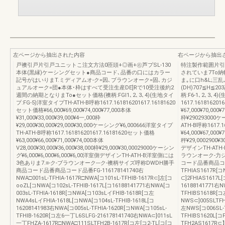
左ページから抽出された内容
右ページから抽出
戸襖引戸片引戸ユニットこ注文方法0匝頭+◎画+㊨芦プSL-130
特注製作範囲片引戸
本体(黒縁)ケーシングセット●商品コード､品番の口にはカラー
されていま7To納
記号がはいりまT.ミディアムオ-ク=因､ブラウンオーク=固､カジ
ま｡に口h&L;三乱
ュアルオーク=団●本体･枠はすべて受注生産DE]Rで10受注後約2
(DH)707≦H≦
週間の納期となりまTo●セット価格(襖柄:FGl1､2､3､4)(生地タイ
柄:F6-1､2､3､4
プ:FG-5)洋室タイプTH-ATH-B呼称1617.161816201617.16181620
1617.16181620
セット価格¥66,000¥69,000¥74,000¥77,000本体
¥67,000¥70,000¥
¥31,000¥33,000¥39,000¥4一,000枠
枠¥290293000ケ
¥29,000¥30,000¥29,000¥30,000ケーシング¥6,000666洋室タイプ
ATH-B呼称1617.
TH-ATH-B呼称1617.161816201617.16181620セット価格
¥64,000¥67,000¥
¥63,000¥66,000¥71,000¥74,000本体
秤¥29,0002900¥
V28,000¥30,000¥36,000¥38,000枠¥29,000¥30,00029000ケーシン
デザインTH-ATH
グ¥6,000¥6,000¥6,000¥6,00洋室側デザインTH-ATH-B洋室側には
ラウンオーク-力
3色ありま7.≡-ク-ブラウンオーク---ク-襖柄サイズ呼称DWDH勝手
コード品番商品コード品
商品コード品番商品コード品番FG-116178141740右
TFHIAS1617R[
NWA□001sL-TFHIA-1617R□NWA[コ101sL-TFHIB-1617R⊂]左[コ
⊂]2FHIAS1617L
ooZL[コNWA[コ102sL-TFHIB-1617L[コ16188141771右NWA[コ
16188141771右N
003sL-TFHIA-1618R[コNWA[コ103sLイFHIB-1618R[コ左
TFHIBS1618R[コ
NWA4sLイFHIA-1618L[コNWA[コ104sL-TFHIB-1618L[コ
NWS⊂]005SLTFH
16208141983右NWA[コ005sL-TFHIA-1620R[コNWA[コ105sL-
左NWS[コ006SL-
TFHIB-1620R[コ左6一丁L6SLFG-216178141740右NWA⊂]011sL
TFHIBS1620L[コ
一丁FHZA-1617R□NWA□111SLTFH2B-1617R[コ左[コ2-TL[コ[コ
TFH2AS1617R⊂