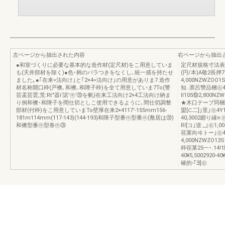
左ページから抽出された内容
右ページから抽出
●和室づくりに必要な基本的な造作材(定尺材)をこ用意していま
定尺材規格寸法表
も(天井部材を除く)●色･柄のバラつきをなくし､統一感を持たせ
(円/本)A敬2長押
ました｡●｢在来=法向け｣と｢2×4=法向け｣の用意がありま7.造作
4,000NZWZOO1SL
材名称開口枠(戸襖､和襖､和障子枠)を全て用意していま7To(警
知..票呂讐品梱㊨4,0
芸孟芸雲,荒:Rt"器i'諾'㊥'⑳を帆)在来工法向け2×4工法向け納ま
ll105⑲2,800NZ
り例和襖･和障子を間仕切としこ使用できるように､間仕切調整
★木口テープ同梱㊥4,
部材(付枠)をこ用意していまTo壁厚在来2×4117′-155mm156-
盟[⊂二]｣里｣㊨4Y12
181m114mm(117-143)(144-193)和障子型番㊥型番㊥(敷居は⑳)
40,3002廻り縁≡:
和襖型番㊥型巻㊥⑳
Rl[コ｣逆._｣㊨1,
荏莱向ヰトー｣㊨4,00
4,000NZWZO13S
枠荏莱25一･.14!1馴
40¥5,5002920-
確的-｢∃]㊨