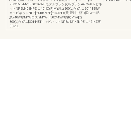
RGC1602M⊂]RGC1602Hモデルプラン反転プラン445Wキャビネ
ットNPEL]401NPE[コ401戻(R)MYA[コ300(L)MYA[コ3011185W
キャビネットNPE[コ404NPE[コ404'i.≡!賢-翌封二済`1国LJーl肥
慧740W扉MYA[コ302MYA⊂]302445W扉(R)MYA[コ
300(L)MYA⊂]301445TキャビネットNPE□421×2NPE[コ421×Z戻
(R)20L