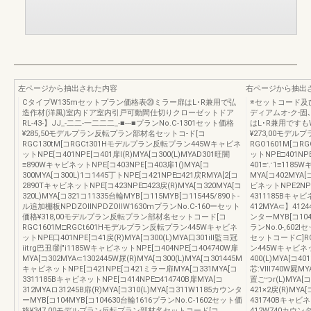
左ページから抽出された内容
右ページから抽出
CタイプW135mセットプラン価格表⑳ミラー扉はL･R兼用で弘
※セットコード及
造作材(洋風)室内ドア室内引戸可動間仕切りクローゼットドア
ディアムオ-ク-固
RL-43-】JJ_-二二-一二二二_-■---■プランNo.C-1301セット価格
はL･R兼用ですも
¥285,50モデルプラン反転プラン部材名セットコ-ド[コ
¥273,00モデ
RGC130tM[コRGCt301Hモデルプラン反転プラン445Wキャビネ
RGO1601M[コ
ットNPE[コ401NPE[コ401扉l(R)MYA[コ300(L)MYAD301旺闇
ットNPE□401NPE
≡890WキャビネットNPE[コ403NPE[コ403扉1()MYA[コ
401≡∵1≡1185
300MYA[コ300L)1コ1445丁トNPE[コ421NPE□421戻RMYA[2[コ
MYA[コ402MYA[
2890TキャビネットNPE[コ423NPE□423戻(R)MYA[コ320MYA[コ
ビネットNPE2NPE[
320L)MYA[コ321コ11335台輪MYB[コ115MYB[コ115445/890ト-
4311185Bキャビ
ル追加棚板NPDZOllNPDZOllW1630mプランNo.C-160ーセット
412MYA⊂】4124
価格¥318,00モデルプラン反転プラン部材名セットコード[コ
ンターMYB[コ104
RGC1601M□RGCt601Hモデルプラン反転プラン445Wキャビネ
ランNo.0-,60
ットNPE口401NPE[コ41戻(R)MYA[コ300(L)MYA口301iⅠl監ヨ冠
セットコード⊂]RG
iitrg巴丑l劉"i1185WキャビネットNPE[コ404NPE[コ404740W扉
ン445Wキャビネット
MYA[コ302MYA⊂1302445W尿(R)MYA[コ300(L)MYA[コ301445M
400(L)MYA[コ4
キャビネットNPE[コ421NPE[コ421ミラー扉MYA[コ331MYA[コ
芯:Ⅷ740W屍MYA□
3311185BキャビネットNPE[コ414NPE□414740B扉MYA[コ
置ごつr(L)MYA[
312MYAロ31245B扉(R)MYA[コ310(L)MYA[コ311W1185カウンタ
421×2戻(R)MYA
ーMYB[コ104MYB[コ104630台輪1616プランNo.C-1602セット価
431740Bキャビネ
格¥347,00モデルプラン反転プラン部材名セットコード[コ
412W740カウンタ