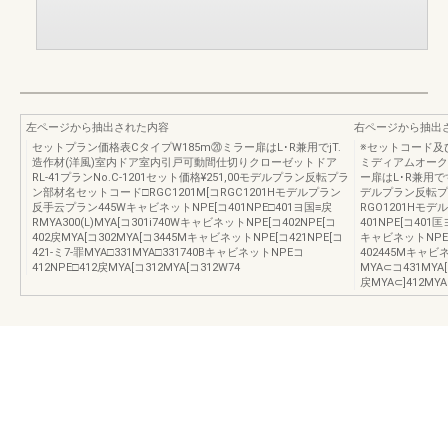
左ページから抽出された内容
右ページから抽出
セットプラン価格表CタイプW185m⑳ミラー扉はL･R兼用でjT.
※セットコード及
造作材(洋風)室内ドア室内引戸可動間仕切りクローゼットドア
ミディアムオーク
RL-41プランNo.C-1201セット価格¥251,00モデルプラン反転プラ
ー扉はL･R兼用です
ン部材名セットコード□RGC1201M[コRGC1201Hモデルプラン
デルプラン反転プラ
反手云プラン445WキャビネットNPE[コ401NPE□401ヨ国≡戻
RGO1201Hモ
RMYA300(L)MYA[コ301i740WキャビネットNPE[コ402NPE[コ
401NPE[コ401匡
402戻MYA[コ302MYA[コ3445MキャビネットNPE[コ421NPE[コ
キャビネットNPE[コ
421-ミ7-罪MYA□331MYA□331740BキャビネットNPEコ
402445Mキャビネ
412NPE□412戻MYA[コ312MYA[コ312W74
MYA⊂コ431MYA
戻MYA⊂]412MY