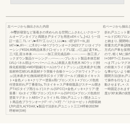
左ページから抽出された内容
右ページから抽出
.-I≡璽折寝室など落着きの求められる空間にふさわしいクローフ
折れ戸ユニット要
ルオープンタイプと両開き戸タイプを用意oEH:-i.㌦_]-rL}.う一日
ールド(CR)ブ
訂一追二.TL∴r:′J■-fl71'工.I,rJこI.,IJJ■a.:-i肝'jDTーlIi_顔
と納まり､開閉時
IAT+l■JFI一∴にfl.0リーM-1ブラウンオーク2423フアミlタイプケ
荷重方式戸車(調
ーシング¥324,80商品体系ク口-ゼットドアLl冨…;-l三,誌('孟'F#L,…
方式の戸車を採用
三;1芸,屈ヨ本体.-----.-------.---加工済完成品枠-.--.----.-.------.-加工済ノ
ので､軽くMに操
ックダウン製品ケーシング-.-.-一----.-.--.-プレカット製品本体芯材
l+OBPT=三.E
LVL(パネル部はペーパーハニカム)表面人造天然木.NCウッド(特
べま7T.｣-レ
殊化粧樹脂)+MDF額縁(モール)ホワイトアッシュ(北米産夕モ)無
の前後スライド調
垢材枠芯材LVL表面材ナラ突板十合板ケーシングホワイトアッシ
な事がないよう確実
ュ(北米産夕モ)無垢材把辛(Cタイプ用′ゴールド)亜鉛タイキャス
開閉方法(折れ戸
ト+金色メッキ+クリアー塗装o用/ブロンズスト+ブロンズ色焼
て操作を行なうよ
付塗装祈れ戸丁番亜Sy｡Ttタイキャス戸車樹脂及びスチール開き
動させます｡+.-
戸Til(Cタイプ用/∫-ルド)スチ-ル(SPCC)+金色メッキ+クリア-塗
一時固定されます
装番〉l(oタイプ用/ブロンズ)スチール(SPCC)+ブロンズ色焼付
度が30'未満の
塗装マグネットABS+フェライトRL-33れ戸ユニット/開きユニッ
ト商品色ブラウンオークF':･t'-.;'+3']'.:''･'.Iクローゼット内部収納
{,ftPj芸9_A('FDAX,'●製品寸法折れ戸ユニット三三H呼称2023W
呼称W(SW)