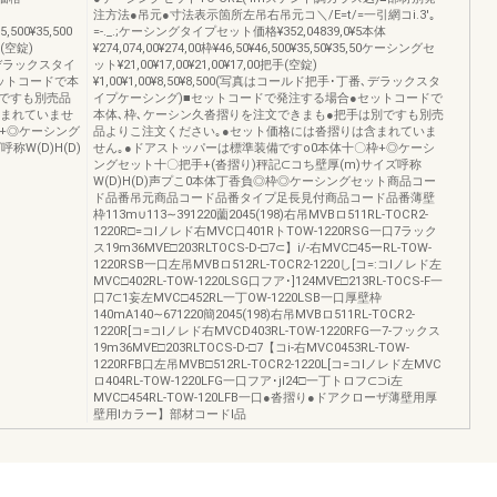
注方法●吊元●寸法表示箇所左吊右吊元コ＼/E=t/=一引網コi.3'｡
5,500¥35,500
=-._.;ケーシングタイプセット価格¥352,04839,0¥5本体
手(空錠)
¥274,074,00¥274,00枠¥46,50¥46,500¥35,50¥35,50ケーシングセ
番､デラックスタイ
ット¥21,00¥17,00¥21,00¥17,00把手(空錠)
ットコードで本
¥1,00¥1,00¥8,50¥8,500(写真はコールド把手･丁番､デラックスタ
別ですも別売品
イプケーシング)■セットコードで発注する場合●セットコードで
含まれていませ
本体､枠､ケーシン久沓摺りを注文できまも●把手は別ですも別売
枠+◎ケーシング
品よりこ注文ください｡●セット価格には沓摺りは含まれていま
称W(D)H(D)
せん｡●ドアストッパーは標準装備ですo0本体十〇枠+◎ケーシ
ングセット十〇把手+(沓摺り)秤記⊂コち壁厚(m)サイズ呼称
W(D)H(D)声プこ0本体丁香負◎枠◎ケーシングセット商品コー
ド品番吊元商品コード品番タイプ足長見付商品コード品番薄壁
枠113m∪113∼391220薗2045(198)右吊MVBロ511RL-TOCR2-
1220R□=コIノレド右MVC口401RトTOW-1220RSG一口7ラック
ス19m36MVE□203RLTOCS-D-□7⊂】i/-右MVC□45ーRL-TOW-
1220RSB一口左吊MVBロ512RL-TOCR2-1220し[コ=:コlノレド左
MVC□402RL-TOW-1220LSG口フア･]124MVE□213RL-TOCS-F一
口7⊂1妄左MVC□452RL一丁OW-1220LSB一口厚壁枠
140mA140∼671220簡2045(198)右吊MVBロ511RL-TOCR2-
1220R[コ=コlノレド右MVCD403RL-TOW-1220RFG一7-フックス
19m36MVE□203RLTOCS-D-□7【コi-右MVC0453RL-TOW-
1220RFB口左吊MVB□512RL-TOCR2-1220L[コ=コlノレド左MVC
ロ404RL-TOW-1220LFG一口フア･jl24□一丁トロフ⊂⊃i左
MVC□454RL-TOW-120LFB一口●沓摺り●ドアクローザ薄壁用厚
壁用lカラー】部材コードl品