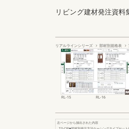
リビング建材発注資料集 '98 
リアルラインシリーズ
部材別規格表
RL-15
RL-16
左ページから抽出された内容
TO-CRl■部材別発注方法ケーシングタイプセット