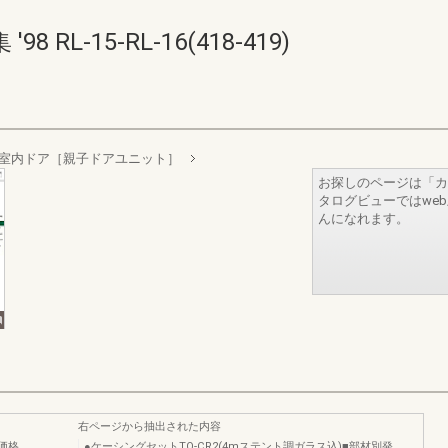
RL-15-RL-16(418-419)
室内ドア［親子ドアユニット］
お探しのページは「カ
タログビューではwe
んになれます。
右ページから抽出された内容
価格
●ケーシングセットTO-CR2(4mステント調ガラス込)■部材別発