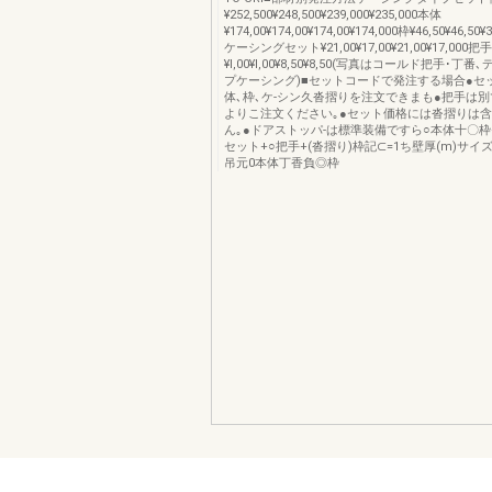
¥252,500¥248,500¥239,000¥235,000本体
¥174,00¥174,00¥174,00¥174,000枠¥46,50¥46,50¥3
ケーシングセット¥21,00¥17,00¥21,00¥17,000把
¥l,00¥l,00¥8,50¥8,50(写真はコールド把手･丁
プケーシング)■セットコードで発注する場合●セ
体､枠､ケ-シン久沓摺りを注文できまも●把手は
よりこ注文ください｡●セット価格には沓摺りは
ん｡●ドアストッパ-は標準装備ですら○本体十〇
セット+○把手+(沓摺り)枠記⊂=1ち壁厚(m)サイズ呼
吊元0本体丁香負◎枠