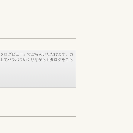
タログビュー」でごらんいただけます。カ
b上でパラパラめくりながらカタログをごら