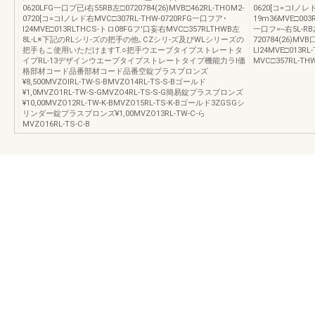
0620LFG一口プ已i右55RB左□0720784(26)MVB□462RL-THOM2-
0620[コ=コIノレ
0720[コ=コlノレド右MVC□307RL-THW-0720RFG一口フア･
19m36MVE□003
l24MVE□013RLTHCS-トロ08FGフ′口妄右MVC□357RLTHWB左
一口フ=--右5L-RB
8L-L※下記のRLシリ-ズの把手の他､CZシリ-ズ及びWLシリーズの
720784(26)MV
把手もこ使用いただけますT.○把手ウエーブタイプストレートタ
Ll24MVE□013
イプRL-13デザインウエーブタイプストレートタイプ機能力ラl価
MVC□357RL-TH
格部材コード品番部材コード品番空錠ブラスブロンズ
¥8,500MVZOlRL-TW-S-BMVZO14RL-TS-S-Bゴールド
¥1,0MVZO1RL-TW-S-GMVZO4RL-TS-S-G簡易錠プラスブロンズ
¥10,00MVZO12RL-TW-K-BMVZO15RL-TS-K-Bゴールド3ZGSGシ
リンダー錠ブラスブロンズ¥1,00MVZO13RL-TW-C-ら
MVZO16RL-TS-C-B