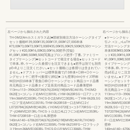
左ページから抽出された内容
右ページから抽出
TH-OM2(4mカスミガラス込)■部材別発注方法ケーシングタイプ
●ケーシンクセッ
セット価格¥139,000¥135,000¥131,000¥127,000本体
引J･.<コ:._=
¥73,00¥73,00¥73,00¥73,00枠¥35,00¥35,00¥29,500¥29,50ケーシン
方法ケーシングタイプセ
グセット¥20,00¥16,00¥20,00¥16,00把手(空錠)
本体8383¥83,000
¥1,00¥1,00¥8,500¥8,500(写真はブロンズ把手･丁番､ファミリー
ット¥20,00¥16,0
タイプケーシング)■セットコードで発注する場合●セットコード
¥1,00¥1I,00
で本体､枠､ケーシン久沓摺りを注文できまも●把手は別でも別売
タイプケーシング
pE=Rよりこ注文ください｡●セット価格には沓摺りは含まれてい
で本体､枠､ケー
ません｡●ドアストッパーは標準装備でjT.0本体+◎枠+◎ケーシ
売pE石よりこ注
ングセット十〇把手+(沓摺り)枠記■:コち壁厚(nlrn)サイズ呼称
いません｡●ドア
W(D)H(D)0本体丁香負◎枠◎ケーシングセット商品コード品番
ーシングセット十〇
吊元商品コード品番タイプ足長見付商品コード品番薄壁枠
W(D)H(D)0
113m∪113∼390620734(676)2045(198)MVB□461RL-THOM2-
吊元商品コード品
0620[コ=コlノレド右MVC□301RLイHW-0620RSG一口7フックス
113m∪113∼3906
19m36MVE□003RL-THCS-D-□左MVC□302RL一丁HW-0620LSG
0620[コ=⊃1ノレ
一口フ′呈右MVC□351RL-THW-0620RSB一口左MV口2イ
19m36MVE□00
L0720784(26)MVB□462RLイHOM2-0720[コ=コ3-T70RSG一口フ
0620LSG一口フ⊂
ア･jl24MVE□013RL-THCS-トロ左口4L口フ⊂⊃i右MVC□353RL-
T0720784(26)
THW-0720RSB一口左ロ4L厚壁枠
MVC□303RL-TH
140mA140∼670620734(676)2045(198)MVB□461RLTHOM2-
F一口左MVC□304
0620[コ=コlノレド右MVC□305RL-THW-06ZORFG一口フラック
壁枠
ス19mm36MVE□003RL-THCS-D-□左MVC口306RL-THW-
140mA140∼6706