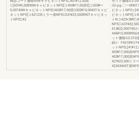
商品コード価格45WキャビネットNPE□401¥12,50戻
セット価格G2-2501
⊂]501¥5,00890WキャビネットNPE[コ403¥17,00戻E[コ503¥ー
iG!;pg:〇一l89
0,00740WキャビネットNPE□402¥17,00戻□502¥10,0045Tキャビ
ビネットNPE⊂]403
ネットNPE[コ421235ミラー扉NPE□531¥23,500890Tキャビネッ
ビネットNPE[コ40
トNPE□42
トNコ423×2¥87,
NPE口631¥32,
612¥22,00074
446¥10,0008
ット価格G2-2102[コ
紹○〉F45189C
ットNPEL]41¥1
403¥17,000戻N
402¥17,000戻N
421¥23,500ミ
42343445T扉NPE[