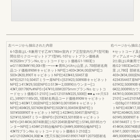
左ページから抽出された内容
右ページから抽出
6-1⑳扉はL･R兼用です乙W1780m室内ドア正型室内引戸1型可動
※セットコード及
間仕切りクローゼットドア1型WL-107セットプラン価格表
ディアムオーク=囲
W2520mプランNo,セットコードセット価格G1-1803[コ
2㊥扉はLIR兼用
wG11803M¥190,00I-l害--ー==-■-胃RL)rUtn｣山里.｣l､70l部材名商
格G2-1803□wG2
品コ-ド価格890WキャビネットNPE[コ403×2¥34,00戻NPE[コ
里.｣I,780】部
503×2¥20,890TキャビネットNPE□423¥43,5045T扉
403×2¥34,000
NPE□52110,5045Tミラー扉NPE⊂]531¥23,50890Bキャビネット
423435445T扉N
NPE[コ413¥29,50戻NPEロ513¥ー2,00890カウンター[コ
631¥32,50089
43¥7,001780%#NPE⊂]47¥10,00W2075mmプランNo.セットコ
6¥22,000890カ
ードセット価格G1-2101[コwG12101M¥225,500l巨-■■▲=≡-只S3
447¥10,000
幻｡)l89011185r20,,1部材名商品コード価格890Wキャビネット
2101[コwG2101M¥
NPE[コ403¥17,00戻NPE[コ503¥10,00185Wキャビネット
∼0)E8gCl11
NPE□404¥25,50740W扉NPE□502¥10,0045W扉NPE[コ
トNPE□403¥17,
501¥500890TキャビネットNPE[コ423¥43,5045T扉NPE[コ
NPE□404¥25,50
521¥10,5045Tミラー扉NPE⊂]531¥23,50185Bキャビネット
601¥9,000890
NPE⊂]414¥34,00740B扉[コ5212045B扉NPE[コ51¥6,00185カウ
61¥19445Tミラ
ンターNPE[コ434¥12185台輪NPE⊂]44¥9,00890台輪NPE[コ
414¥34,000740
43¥75プランNo.セットコードセット価格G卜2102[コ
61¥11,000118
wG12102M¥24,00針■.:l烹只S3紀OIl4518901740F12075l部材名
4¥9,000890台