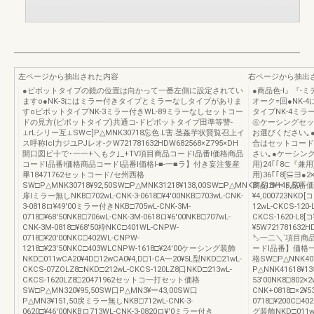
左ページから抽出された内容
右ページから抽出
●ピボットタイプの鏡の位置は向かって一番左側に設定されてい
●商品色-l』『-
ますo●NK-3にはミラー付きタイプとミラーなしタイプがありま
オーク=回●NK
すoピボットタイプNK-3ミラー付きWL-89ミラーなしセットコー
タイプNK-4ミラ
ドの見方(ピボットタイプ)共通コ-ドピボットタイプ田準等讐-
㊧ケーシングセッ
⊥rLシリー互⊥SW⊂]P△MNK30718忘色.L害.茎姦芋状賢覧召上イ
お選びください｡
ス呼称Icl力ジユPJレオ-クW721781632HDW682568×Z795×DH
合はセットコード
開口図ビ十で･一一+＼もク｣_+TV項目商品コードl品番l価格商品
さい｡●ケーシング
コードl品番l価格商品コードl品番l価格I-■-一■ラ】付き妄注隻産
用)24｢｢8⊂『兼用)
畢18471762セットコード/セ州西格
用)36｢｢8[⊆∃
SW□P△MNK30718¥92,50SW□P△MNK31218¥138,00SW□P△MNK31618¥146,50
商品コード品番価格07
扉lミラー無しNKB□702wL-CNK-3-0618□¥4′00NKB□703wL-CNK-
¥4,000723NKD[コ
3-0818ロ¥49′00ミラー付きNKB□705wL-CNK-3M-
12wL-CKCS-120-
0718□¥68′50NKB□706wL-CNK-3M-0618ロ¥6′00NKB□707wL-
CKCS-1620-L8[コ
CNK-3M-0818□¥68′50枠NKC□401WL-CNPW-
¥5W72178163
0718□¥20′00NKC□402WL-CNPW-
㌧一二＼`項目商品
1218□¥23′50NKC□403WLCNPW-1618□¥24′00ケーシング装飾
ードl品番】価格一一
NKD□011wCA20¥4D□12wCA0¥4,D□1-CA一20¥5L型NKD□21wL-
格SW□P△NNK407
CKCS-07ZOLZ8□NKD□212wL-CKCS-120LZ8口NKD□213wL-
P△NNK41618¥13
CKCS-1620LZ8□20471962セットコ一打セット価格
53′00NK8□802×2
SW□P△MN320¥95,50SW口P△MN3¥ー43,00SW口
CNK+0818□×2¥5
P△MN3¥151,50戻ミラー無しNKB□712wL-CNK-3-
0718□¥200C□4
0620□¥46′00NKBロ713WL-CNK-3-0820ロ¥′0ミラー付き
グ装飾NKD□011wL-