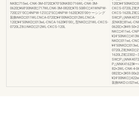
NKB□715wL-CNK-3M-0720□¥70′50NKBD716WL-CNK-3M-
120□¥4′50NKD□
0620□¥68′00NKB□717WLCNK-3M-0820□¥70.50枠C□41WNPW-
CKCS-0720LZ8□
720□21′0C□4NPW-1ZO□2′5C□4NPW-1620□¥25′00ケーシング
CKCS-1620LZ
装飾NKD□011WLCNCA-0720□¥4′00NKD□012WLCNCA-
SW□P△NNK40720
120□¥4′50NKD□013wL-CNCA-1620¥5′00し型NKD□21WL-CKCS-
戻NKB□81wL-CNK-
0720LZ8ロNKD□212WL-CKCS-120L
0620□×2¥49.50
NKC□411wL-CN
¥24′50NKC□41
NKD□011wL-CNC
¥4′50NKD□013w
0720LZ8□NKD□2
1620LZ8□230
SW□P△NNK4072
P△NNK41623¥ー4
82×2WL-CNK-4-0
0823□×2¥59.00
¥24′00NKC□42
装飾NKDロ021wL-