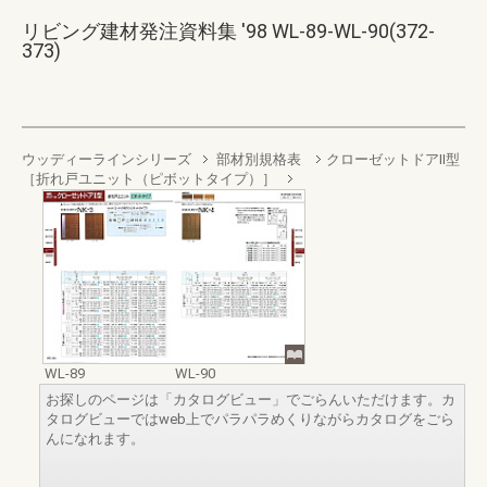
リビング建材発注資料集 '98 WL-89-WL-90(372-
373)
ウッディーラインシリーズ
部材別規格表
クローゼットドアII型
［折れ戸ユニット（ピボットタイプ）］
WL-89
WL-90
お探しのページは「カタログビュー」でごらんいただけます。カ
タログビューではweb上でパラパラめくりながらカタログをごら
んになれます。