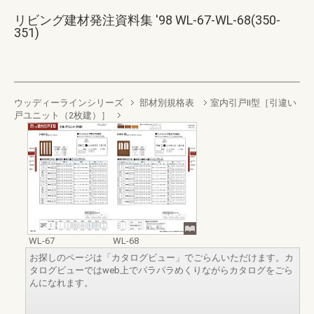
リビング建材発注資料集 '98 WL-67-WL-68(350-
351)
ウッディーラインシリーズ
部材別規格表
室内引戸II型［引違い
戸ユニット（2枚建）］
WL-67
WL-68
お探しのページは「カタログビュー」でごらんいただけます。カ
タログビューではweb上でパラパラめくりながらカタログをごら
んになれます。