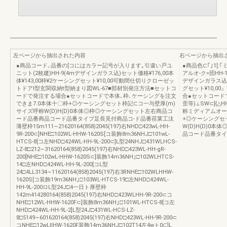
左ページから抽出された内容
右ページから抽出
●商品コード､品番の[コにはカラー記号が入ります｡引違い戸ユ
●商品色⊂｢｣1[
ニット(2枚建)HH-9(4mデザインガラス込)セット価格¥176,00本
アルオ-ク=団HH
体¥143,00枠¥2ケーシングセット¥10,00可動間仕切りクローゼッ
デザインガラス込)セ
トドアⅠ型玄関収納t型納まり図WL-67■部材別発注方法■セットコ
グセット¥10,
ードで発注する場合●セットコードで本体､枠､ケーシングを注文
合●セットコード
できま7.0本体十〇枠+◎ケーシングセット枠記⊂コ一与壁厚(m)
歪等)⊥SW⊂]{△
サイズ呼称W(D)H(D)0本体◎枠◎ケーシングセット左右商品コ
称ミディアムオーク
ード品番商品コード品番タイプ足長見付商品コ-ド品番荏莱工汰
+◎ケーシングセ
薄壁枠15m111∼21620164(858)2045(197)右NHD□423wL-HH-
W(D)H(D)0
9R-200⊂]NHE□102WL-HHW-1620S[コ装飾8m36NHJ□101wL-
品コード品番タイ
HTCS-8[コ左NHD□424WL-HH-9L-200⊂]L型24NHJ□431WLHCS-
LZ-8□212∼31620164(858)2045(197)右NHD□423WL-HH-gR-
200]NHE□102wL-HHW-1620S⊂]装飾14m36NH｣□102WLHTCS-
14□左NHD□424WL-HH-9L-200[コL型
24□4LL3134∼11620164(858)2045(197)右3RNHE□102WLHHW-
1620S[コ装飾19m36NH｣□103WL-HTCS-19□左NHD□424WL-
HH-9L-200ロL型24J□4一日ト厚壁枠
142m414280164(858)2045(197)右NHD□423WLHH-9R-200⊂コ
NHE□12WL-HHW-1620F⊂]装飾8m36NH｣□101WL-HTCS-8[コ左
NHD□424WL-HH-9L-2]L型24J□431WL-HCS-LZ-
8□5149∼601620164(858)2045(197)右NHD□423WL-HH-9R-200⊂
コNHE□12wLllHW-1620F装飾14m36NHJ□102T14左4wト0⊂]L