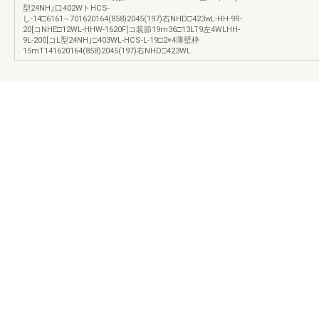
型24NH｣口402WトHCS-
し-14□6161∼701620164(858)2045(197)右NHD□423wL-HH-9R-
20[コNHE□12WL-HHW-1620F[コ装節19m36□13LT9左4WLHH-
9L-200[コL型24NH｣□403WL-HCS-L-19□2×4薄壁枠
15mT141620164(858)2045(197)右NHD□423WL