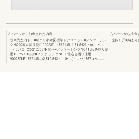
左ページから抽出された内容
右ページから抽出
新商品室内ドア■納まり参考図標準ドアユニット■ノンケーシン
室内引戸■納まり
グNC90薄沓摺り使用90023FLrl.5671.5Ll1.51.542｢ヽcuコ=コ
=>4357コ=⊂⊃2123037]<㊥㊥■ノンケーシングNC115段沓摺り使
用15125901㊥㊥■ノンケ-シンクNC90埋込沓摺り使用
90023FLE1.5671.5LL)2.512.542卜-∼0=LL)∼コ=>4357コ=⊂:⊃Lr