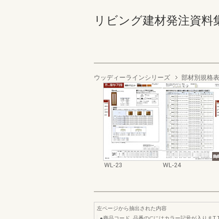
リビング建材発注資料集 '98 
ウッディーラインシリーズ
部材別規格
WL-23
WL-24
左ページから抽出された内容
●商品コード､品番の⊂にはカラー記号が入りまT.TH