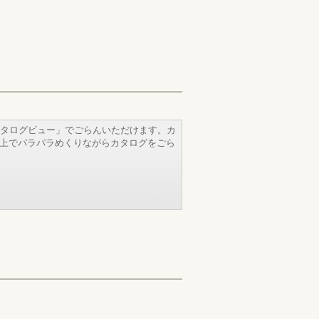
タログビュー」でごらんいただけます。カ
b上でパラパラめくりながらカタログをごら