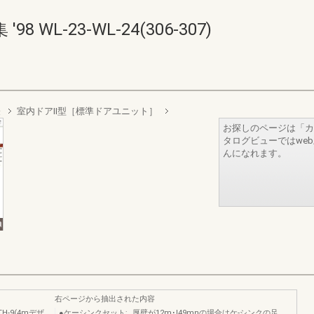
WL-23-WL-24(306-307)
表
室内ドアII型［標準ドアユニット］
お探しのページは「カ
タログビューではwe
んになれます。
右ページから抽出された内容
-9(4mデザ
●ケーシンクセット;…厚壁が12m･I49mnの場合はケ-シンクの足