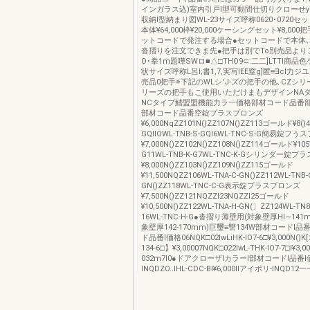
インガラス込)室内引戸l型可動間仕切りクローせy
収納Ⅰ型納まり図WL-23サイズ呼称0620･0720セット
本体¥64,000枠¥20,000ケーシングセット¥8,000
ットコードで発注する場合●セットコードで本体､
沓摺りを注文できま先●把手は別でTo別売品より
O･拳1m題嘩SWロ■△□THO9⊂:二二]LTTl商
状サイズ呼称L呂l;書1,7,実写lEE窒g]匿≡∃cl力
売品0把手※下記のWLシ'J-ズの把手の他､CZシリ
リーズの把手もこ使用いただけまもデザインNAタ
NCタイプ鰭盟盟機能力ラ一価格部材コード品番
部材コード品番空錠プラスブロンズ
¥6,000NqZZ101N()ZZ107N()ZZ113ゴールド¥8()4
GQllOWL-TNB-S-GQl6WL-TNC-S-G簡易錠フ
¥7,000N()ZZ102N()ZZ108N()ZZ114ゴールド¥105
G11WL-TNB-K-G7WL-TNC-K-Gシリンダー錠
¥8,000N()ZZ103N()ZZ109N()ZZ115ゴールド
¥11,500NQZZ106WL-TNA-C-GN()ZZ112WL-TNB-
GN()ZZ118WL-TNC-C-G表示錠プラスブロンズ
¥7,500N()ZZ121NQZZl23NQZZl25ゴールド
¥10,500N()ZZ122WL-TNA-H-GN(〕ZZ124WL-TN
16WL-TNC-H-G●沓摺り薄壁用(対象壁厚Hl∼141
象壁厚142-170mm)巨璽≡讐134W部材コードl
ド品番l価格06NQK□02lwLiHK-lO7-6□¥3,000N()K[
134-6□】¥3,00007NQK□022lwL-THK-lO7-7□l¥3,0
032m7l0●ドアクローザlカラーl部材コードl品番
lNQDZO..lHL-CDC-Bl¥6,000Ilアイポリ-lNQD12一