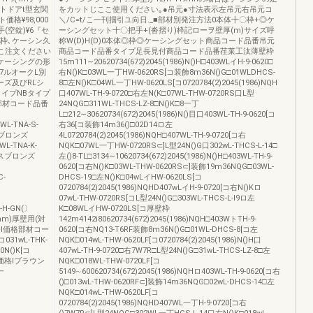
トドアt型玄関
をカットじここ使用ください｡●吊元●寸法表示左吊元右吊元コ
価格¥98,000
＼/C=t/こ一刊掴引ユ向日._■部材別発注方法0本体十〇枠+◎ケ
把手(空錠)¥6『セ
ーシングセット十〇把手+(沓摺り)枠記ローヲ壁厚(m)サイズ呼
枠､ケーシン久
称W(D)H(D)0本体◎枠◎ケーシングセット商品コード品番吊元
こ注文ください
商品コード品番タイプ足長見付商品コード品番荏莱工汰薄壁枠
品色ケーシングの形
15m111∼20620734(672)2045(1986)N()H□403WLイH-9-0620□
ジユ7ルオークL別
右N()K□03WL一丁HW-0620RS[コ装飾8m36N()G□01WLDHCS-
ーズ及びRLシ
8□左N()K□04WL一丁HW-0620LS[コ0720784(2)2045(1986)NQH
イプNBタイプ
口407WL-TH-9-0720□右左N(K□07WL-THW-0720RS口L型
部材コード品番
24NQG□311WL-THCS-LZ-8□N()K□8一丁
L□212∼30620734(672)2045(1986)N()目口403WL-TH-9-0620[コ
WL-TNA-S-
右36[コ装飾14m36()□02D14ロ左
うスブロンズ
4L0720784(2)2045(1986)NQH□407WL-TH-9-0720[コ右
WL-TNA-K-
NQK□07WL一丁HW-0720RS⊂]L型24N()G口302wL-THCS-L-14□
プラスブロンズ
左()8-TL□3134∼10620734(672)2045(1986)N()H□403WL-TH-9-
0620[コ右N()K□03WL-THW-0620RS⊂]装飾19m36NQG□03WL-
C-
DHCS-19□左N()K□04wLイHW-0620LS[コ
0720784(2)2045(1986)NQHD407wLイH-9-0720[コ右N()Kロ
07wL-THW-0720RS[コL型24N()G□303WL-THCS-L-l9ロ左
8-H-GN(〕
K□08WLイHW-0720LS[コ厚壁枠
mm)厚壁用(対
142m4142i80620734(672)2045(1986)NQH□403WトTH-9-
品番l価格部材コー
0620[コ右NQ13-T6RF装飾8m36N()G□01WL-DHCS-8[コ左
コ031wL-THK-
NQK□014wL-THW-0620LF[コ0720784(2)2045(1986)N()H口
00N()K[コ
407wL-TH-9-0720□右7W7R□L型24N()G□31wL-THCS-LZ-8□左
l価格lブラウン
NQK□018WL-THW-0720LF[コ
一
5149∼600620734(672)2045(1986)NQHロ403WL-TH-9-0620[コ右
()□013wL-THW-0620RF⊂]装飾14m36NQG□02wL-DHCS-14□左
NQK□014wL-THW-0620LF[コ
0720784(2)2045(1986)NQHD407WL一丁H-9-0720[コ右