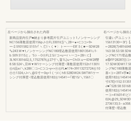
左ページから抽出された内容
右ページから抽出
新商品室内引戸■納まり参考図片引戸ユニット1ノンケーシング
引違い戸ユニット(
NC156薄敷居使用156pJ-㊥FL3301lL'[/＼28ー●=⊂⊃コ=9>
15613130ー3l
ー-2.5931582.5151r｢ヽ.亡Iヽく▼〉トー一一E8'.5く■一5DW28
=-2828(7)4816
㌔243.W▼tノンケーシングNC180埋込敷居使用18013541∪1-
163.58.53.
b.509.5115と』'5ト∼O㊥FL2.5//コ=uーrヽ一コ=-28∩:⊂】
ングNC171埋込敷居使
3L901301602,5_1752787tは27寸＼畠1L)uーChOl.uーIDW28讐
a⑲FP28287(Ⅰ)
8.58.524＼旦W▼W1ケーシング付薄壁･薄敷居使用152n11301l
17.5DW3DW1
㊨rl品e/＼k28ll〇コ=⊂⊃コ=y=>㊥㊨FL■174=39113272724㊨10
ングNC180薄敷居使用
㊥㊥1324,rJ<＼@S寸ー0q>1くつlくh8.528DW24.5WTW1ケー
喜=コ=-28T≡芋■
シング付厚壁･埋込敷居使用182㊨14541ー｢柑15/＼1561〇
使用182㊨145414
寸Il7E]-I152.51
√■｢528.58.5
使用182㊨145414l9
ーコ=4160141ど/
024,@29_5DW3
2736133,5∼a35
付薄壁･埋込敷