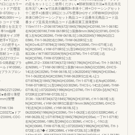
番の口にはカラー
の足をカットじここ使用ください｡■部材別発注方法●吊元左吊元
ットドアⅠ型玄
右吊元｢＼■=/●寸法表示繭岡∃○本体十〇枠+◎ケーシングセット
0･0720セット
十〇把手+(沓摺り)枠記⊂コJ75-壁厚(m)サイズ呼称W(D)H(D)0
00¥20,000ケーシ
本体◎枠◎ケーシングセット商品コード品番吊元商品コード品
1セットコードで発
番タイプ足長見付商品コード品番荏莱工漢薄壁枠
沓摺りを注文で
115m1111∼210618734(672)1845(786)N()H□01WL1H-1-0618□
｡率1m臨嘩
右NQK□001WLTHW-0618RS[コ装飾8mm36N()G□01WL-DHCS-
グの形状サイズ呼
8[コ左NQK□002WL-THW-0618LS[コ06202045(1986)NQ目口
品0把手※下記の
03WL-TH-1-0620□右□3WL-THW-0620RS[コ左
ズの把手も=.
N()KOo4L0718784(2)1845(786)N()H□05WL-TH-l-0718[コ右
Cタイプ匡璽固
N()K□05WLイHW-0718RS[コL型24NQG□311WL一丁HCS-LZ-
部材コード品
8□□06イW7180720204(9)N()H□07WL-TH-1-0720[コ右
()ZZ113ゴー
NQK□07WL-THW-0720RS[コ左
NC-S-G簡易碇プラ
q8WL212∼330618734(672)1845(1786)N()H□01wL-TH-卜0618⊂]
ゴールド¥105WL-
右N0lWL一丁HW-0618RS[コ装飾14mm36N()G□02WL-DHCS-
ンダー錠プラスブロン
14□左QK□02WL-THW-0618LS[コ06202045(1986)N()H□03wL-
ド
TH-1-0620□右NQK□03WLTHW-0620RS□左4L-L[コ
-
0718784(2)1845(786)NQH□05WL-TH-1-0718[コ右NqK□05WL-
THW-0718RS[コL型24N()GD302WL-THCS-L-14□左()6WL-THW-
00NQZZ122WL-
0718LS[コ07202045(1986)NQH口07WL-TH-1-0720⊂]右N(?K口
一日-G●沓摺り薄壁
0720R左)□8THW-0720LS[コ
0mm)警璽
3134∼10618734(672)1845(786)N()H□01WLイH-1-0618[コ右
N()K□01WLイHW-0618RS□装節19mm36N()G□03WL-DHCS-
THK-134-
19□左N()Kロ02WLイHW-0618LS[コ
()K□0327□●ドア
06202045(1986)N()H□03WL-TH-1-0620[コ右QDO320R□4WLイ
llHL-CDC-
HW-0620LS[コ0718784(2)1845(786)NQH□05wL一丁H-1-0718□
右N()K□05WL-18RL型24N()Gロ303WLイHCS-し-19ロ左
N()K□06WL-THW-0718LS[コ07202045(1986)N()H□07WL-TH-ト
0720[コ右7◆イ20R□08WLイHW-0720LS[コ厚壁枠