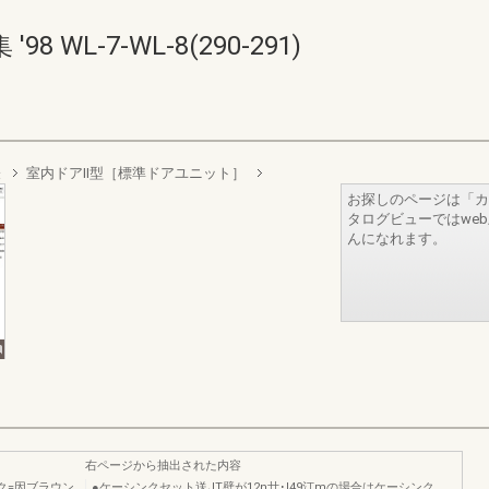
WL-7-WL-8(290-291)
表
室内ドアII型［標準ドアユニット］
お探しのページは「カ
タログビューではwe
んになれます。
右ページから抽出された内容
ク=因ブラウン
●ケーシンクセット送JT壁が12n廿･I49汀mの場合はケーシンク