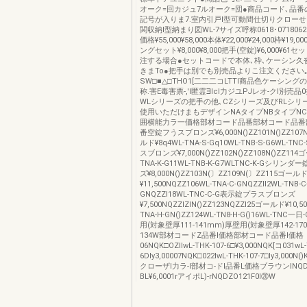
オーク=回カジュ7ルオーク=団●商品コード､品
記号が入りま7.室内引戸l型可動間仕切りクローせ
関収納Ⅰ型納まり図WL-7サイズ呼称0618･0718062
価格¥55,000¥58,000本体¥22,000¥24,000枠¥19,0
ングセット¥8,000¥8,000把手(空錠)¥6,000¥6
注する場合●セットコードで本体､枠､ケーシン久
きまTo●把手は別でも別売品よりこ注文ください
SW□■△□THO1[二二二コLTTl商品色ケーシン
称.害E毒害票-,'l匿霊∃lcI力ジユPJレオ-クl別売
WLシリーズの把手の他､CZシリーズ及びRLシリー
使用いただけまもデザインNAタイプNBタイプN
囲横能力ラ一価格部材コード品番部材コード品番
番空錠フうスブロンズ¥6,000N()ZZ101N()ZZ107N
ルド¥8q4WL-TNA-S-Gq10WL-TNB-S-G6WL-T
スブロンズ¥7,000N()ZZ102N()ZZ108N()ZZ114
TNA-K-G11WL-TNB-K-G7WLTNC-K-Gシリ
ズ¥8,000N()ZZ103N(〕ZZ109N(〕ZZ115ゴール
¥11,500NQZZ106WL-TNA-C-GNQZZll2WL-TNB-C
GNQZZl18WL-TNC-C-G表示錠プラスブロンズ
¥7,500NQZZlZlN()ZZ123NQZZl25ゴールド¥10,5
TNA-H-GN()ZZ124WL-TN8-H-G()16WL-TNC
用(対象壁厚111-141mm)厚壁用(対象壁厚142-17
134W部材コードZ品番l価格部材コード品番l価格
06NQK□OZllwL-THK-107-6□¥3,000NQK[コ031wL-
6Dly3,00007NQK□022lwL-THK-107-7□Iy3,000N
クローザl力ラ-l部材コ-ドl品番L価格ブラウンlNQDZOl
BL¥6,0001rアイポL)-rNQDZO121F0l⑳W