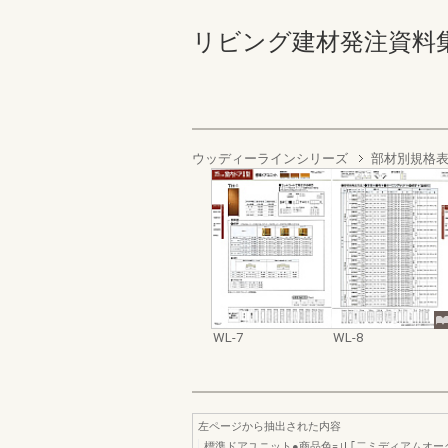
リビング建材発注資料集 '98 
ウッディーラインシリーズ
部材別規格
WL-7
WL-8
左ページから抽出された内容
標準ドアユニット●商品色=｣L｢二ミディアムオー