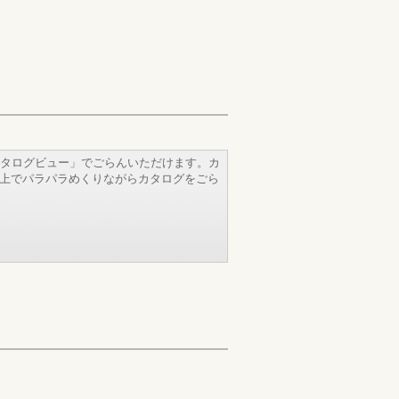
タログビュー」でごらんいただけます。カ
b上でパラパラめくりながらカタログをごら