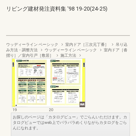
リビング建材発注資料集 '98 19-20(24-25)
ウッディーライン ベーシック
室内ドア［三次元丁番］
吊り込
み方法・調整方法
ウッディーライン ベーシック
室内ドア［沓
摺り］／室内引戸［敷居］
施工方法
19
20
お探しのページは「カタログビュー」でごらんいただけます。カ
タログビューではweb上でパラパラめくりながらカタログをごら
んになれます。