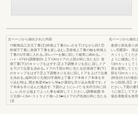
左ページから抽出された内容
右ページから抽出
19新商品三次元丁番(王)枠側上丁番のレJ(-を下げながら回7.②
沓摺り床先張り(
枠側下丁番に扉側下丁番を差し込む｡③扉側上丁番の軸を枠側上
い｡司匿罫=ゝ埋
丁番のU字溝に入れる｡④レバーを横に回して確実に締める｡∵∵
カットしてください
ハト･-IiT65-(調整範EIl:上下±3m)ドアの上部が枠に当たる(》扉
ように補強してく
側丁重(下)のキャップをはずす;②上下調整ネジを左に.回しドア
12mカットして
を下げて位置を決める｡ドアの下部が枠に当たる(D扉側丁番(下)
居を使用してくだ
のキャップをはず7.②上下調整ネジを右に回しドアを上げて位膏
部を12mカットして
を決める｡縦枠(吊り元側)U字溝枠上丁蕃ドア本体ドア本体を吊
(枠先付け)の場
り込む時は､開き角度45●から90●が適切な吊り込み角度です｡ド
±=コ段摺｡匡】
ア本体を吊り込んだ後必ず､下図のようにレJて-を矢印方向に回
ださい｡下図の要
し､レJ(-が上端まで上った事を確辞してください｡(調整範囲:吊
うに加工して下さい｡
り元側へl.5m･ストライク側へ2.5■n)ドアの戸先側が枠に当たる
場合薄敷居を使用
(丑