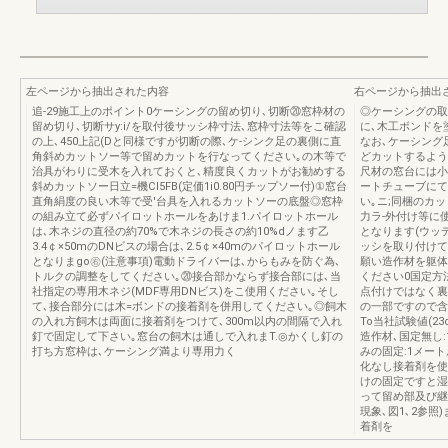
左ページから抽出された内容
右ページから抽出
追-29施工上のポイント0ケーシングの留め切り､切断⑳窓枠材の
◎ケーシングの取
留め切り､切断サy:i/を取付後サッシ枠寸法､窓枠寸法等をこ確認
に､木工ボンドを
の上､450上記(Dと同様ですが切断の際､ケ-シンク足の裏側に直
なお､ケーシング
角斜めカットソー等で留めカットを行なってください｡の木等で
どカットするよう
治具がわりに受木を入れておくと､精度良くカットがお勧めする
尺材の窓台には小
斜めカットソー日立=機Cl5FB(定価1i0.80円チップソー付)①窓台
ートチューブにて
直角絹度の良い木等で受′台具を入れるカットソーの底盤◎窓枠
い｡ニ;同梱のカッ
の組み立て必ずパイロットホールをあけま1.パイロットホール
力ラ-外付け等に
は､木ネジの直径の約70%で木ネジの長さの約10%dノます乙
となります(ウッデ
3.4￠×50mのDNビスの場合は､2.5￠×40mのパイロットホール
ッシを取り付けて
となりまgo㊨(注意事項)電動ドライバーは､からもみを防ぐ為､
願い造作材を躯体
トルクの調整をしてください｡⑳接合部かならず接合部には､当
ください0国定方法
社指定の専用木ネジ(MDF専用DNビス)をこ使用ください｡そし
点付けではなく裏
て､接合部分には木=ボンドの接着剤を併用してください｡◎飼木
の一部ですので含
の入れ方飼木は両面に接着剤をつけて､300m以内の間隔で入れ
To当社試験値(23o
釘で固定して下さい｡窓台の飼木は通しで入れまT.◎かくし釘の
造作材､国定無し:
打ち方窓枠は､ケーシング満より専用力く
みの固定:1メート
化なし接着剤を使
けの固定ですと湿
って留め部及び継
現象､図1､2参
着剤を