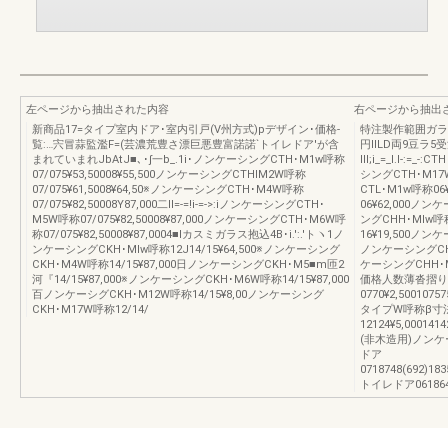
左ページから抽出された内容
右ページから抽出
新商品17=タイプ室内ドア･室内引戸(V州方式)pデザイン･価格-
特注製作範囲ガラ
覧:…宍冒蒜監濫F=(芸濃荒豊さ漂巨悪豊富諾諾`トイレドア'が含
円lILD両9豆ラ
まれていまれJbAtJ■､･∫一b_.1i･ノンケーシングCTH･M1w呼称
III;i_=_I.I-:=
07/075¥53,50008¥55,500ノンケーシングCTHIM2W呼称
シングCTH･M17W
07/075¥61,5008¥64,50※ノンケーシングCTH･M4W呼称
CTL･M1w呼称06
07/075¥82,50008Y87,000二Il=-=!i-=->:iノンケーシングCTH･
06¥62,000ノン
M5W呼称07/075¥82,50008¥87,000ノンケーシングCTH･M6W呼
ングCHH･MIw呼
称07/075¥82,50008¥87,0004■lカスミガラス抱込4B･i.':.'トヽ1ノ
16¥19,500ノンケ
ンケーシングCKH･MIw呼称12J14/15¥64,500※ノンケーシング
ノンケーシングCH
CKH･M4W呼称14/15¥87,000日ノンケーシングCKH･M5■m匝2
ケーシングCHH･M
河『14/15¥87,000※ノンケーシングCKH･M6W呼称14/15¥87,000
価格人数薄沓摺り
百ノンケーシグCKH･M12W呼称14/15¥8,00ノンケーシング
0770¥2,500107
CKH･M17W呼称12/14/
タイプW呼称β寸
12124¥5,00014
(非木造用)ノンケ
ドア
0718748(692)183
トイレドア0618648(