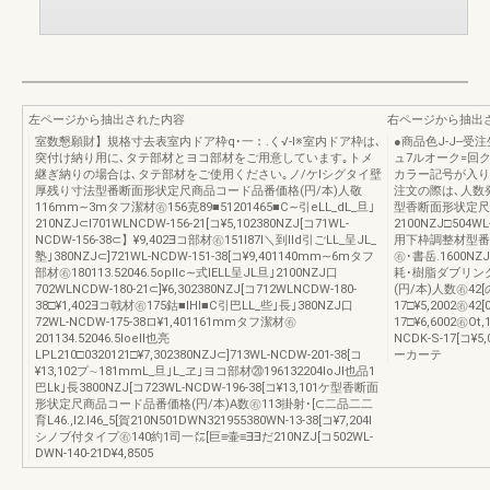
左ページから抽出された内容
右ページから抽出
室数懇願財】規格寸去表室内ドア枠q･一︰.く√-I※室内ドア枠は､
●商品色J-J--
突付け納り用に､タテ部材とヨコ部材をご用意しています｡トメ
ュ7ルオーク=回ク
継ぎ納りの場合は､タテ部材をご使用ください｡ノ/ケIシグタイ壁
カラー記号が入り
厚残り寸法型番断面形状定尺商品コード品番価格(円/本)人敬
注文の際は､人数
116mm∼3mタフ潔材㊨156克89■51201465■C∼引eLL_dL_旦｣
型香断面形状定尺
210NZJ⊂l701WLNCDW-156-21[コ¥5,102380NZJ[コ71WL-
2100NZJ□504WL
NCDW-156-38⊂】¥9,402∃コ部材㊨151l87l＼到lId引ごLL_呈JL_
用下枠調整材型番
塾｣380NZJ⊂]721WL-NCDW-151-38[コ¥9,401140mm∼6mタフ
㊨･書岳.1600NZJ
部材㊨180113.52046.5opllc∼式lELL呈JL旦｣2100NZJ口
耗･樹脂ダブリン
702WLNCDW-180-21⊂]¥6,302380NZJ[コ712WLNCDW-180-
(円/本)人数㊨42[の宗
38□¥1,402∃コ戟材㊨175鈷■lHI■C引巴LL_些｣長｣380NZJ口
17□¥5,2002㊨42
72WL-NCDW-175-38ロ¥1,401161mmタフ潔材㊨
17□¥6,6002㊨Ot,
201134.52046.5loell也亮
NCDK-S-17[
LPL210□0320121□¥7,302380NZJ⊂]713WL-NCDW-201-38[コ
ーカーテ
¥13,102プ∼181mmL_旦｣L_ヱ｣ヨコ部材⑳196132204loJl也品1
巴Lk｣長3800NZJ[コ723WL-NCDW-196-38[コ¥13,101ケ型香断面
形状定尺商品コード品番価格(円/本)A数㊨113掛射･[⊂二品二二
育L46.,l2.l46_5[賀210N501DWN321955380WN-13-38[コ¥7,204I
シノブ付タイプ㊨140約1司一㍍[巨≡壷≡∃∃だ210NZJ[コ502WL-
DWN-140-21D¥4,8505