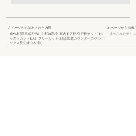
左ページから抽出された内容
右ページから抽出
造作材(洋風)CZ･WL共通Ds窓枠､室内ドア枠.引戸枠セット1(ジ
抽出されたテキス
ャストカット仕様､フリーカット仕様).出窓カウンター力-テンボ
ックス見切縁巾木廻り