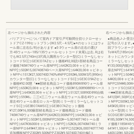
左ページから抽出された内容
右ページから抽出
バリアフリーについて室内ドア室引戸可動間仕切りクローせッ
●商品色J-J--
トドアCZ-199セットプラン(W2.5尺∼4.5尺)●※のセットにはウォ
記号が入ります｡
ール扉に左右(L/R)があります.●E-3ウォール扉の左右の選び
回ブラウンオーク
方-45ウォール--185/135ウォール-セットコード末尾Lは左､Rは右
ToW4尺(185m
でもW2.5尺(740m)3尺両入隅用カウンター型(C)ミラーなしセッ
ネットにカウンター
トコードSC[コGE3CD7AZセット価格¥92,00読I-部材名商品コー
ミラーなしセットコ
ド価格740W740ウォール扉NPP[コ642¥23,00キャビネット
¥133,000(内観
NPP[コ502¥15,007408740ベース扉NPP[コ64¥20,00キャビネッ
扉左NPP[コ641¥
トNPP⊂1512¥27,500740D740%#NPP□592¥6,500W3尺(890m)
ットNPP[コ504¥2
カウンター型(C)ミラーなしセットコードSC[コGE3CO9AZセッ
64¥20,00キャビ
ト価格¥92.00慧『■■部材名商品コード価格890W890ウォール扉
NPP□594¥8,0
NPP[コ650¥23,00キャビネットNPP[コ503¥15,008908890ベース
トコードSC□GE3C
扉NPP[コ645¥20,00キャビネットNPP[コ51327,50890D890台鶴
⇒■■部材名商品コ
NPP[コ593¥6』二三≡三二ウォール扉左ウォール扉右45ウォール
641(0)¥1,50(
扉左45ウォール扉石ロッカー型(B)ミラー付ミラーなしセットコ
トNPP□505¥2,
ードSC[コGE3BO7AMSC[コGE3BO7AZセット価格
645¥20,00キャビ
¥127,00¥16,000蘇部材名商品コード価格商品コード価格
ッカー型(B)ミ
740W740ウォール扉NPP□642¥23,000NPP[コ642¥23,00キャビ
SCDGE3B12AML
ネットNPP[コ502¥15,000NPP□502¥ー5,00740T740トール扉
¥185,500¥1
NPP[コ647¥36000キャビネットNPP[コ52¥26,00740M740ミラ
ド価格1185W45ウ
ー扉NPPロ649¥47,00キャビネットNPP口522¥26,000740TT740
641¥11,50(4チ
追加棚板NPPZ302¥9,500NPPZ302¥9,50740D740台輪[コ
640)□2(¥tl,50