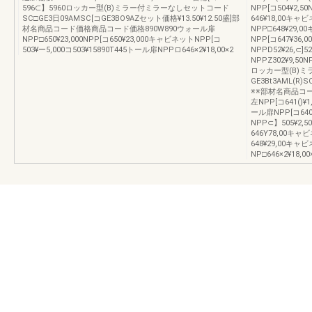
596⊂】5960ロッカー型(B)ミラー付ミラーなしセットコード
NPP[コ504¥2,5
SC□GE3日09AMSC[コGE3BO9AZセット価格¥13.50¥12.50盛]部
646¥18,00キャ
材名商品コード価格商品コード価格890W890ウォール扉
NPP□648¥29,0
NPP□650¥23,000NPP[コ650¥23,000キャビネットNPP[コ
NPP[コ647¥36,
503¥ー5,000コ503¥15890T445トール扉NPPロ646×2¥18,00×2
NPPD52¥26,⊂]
NPPZ302¥9,50N
ロッカー型(B)
GE3Bt3AML(R)S
※※部材名商品コー
左NPP[コ641()¥1
ール扉NPP[コ640
NPP⊂】505¥2,5
646Y78,00キャ
648¥29,00キャビ
NP□646×2¥18,00