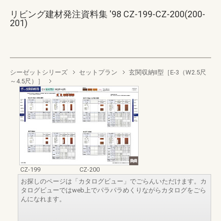
リビング建材発注資料集 '98 CZ-199-CZ-200(200-
201)
シーゼットシリーズ
セットプラン
玄関収納II型［E-3（W2.5尺
～4.5尺）］
CZ-199
CZ-200
お探しのページは「カタログビュー」でごらんいただけます。カ
タログビューではweb上でパラパラめくりながらカタログをごら
んになれます。