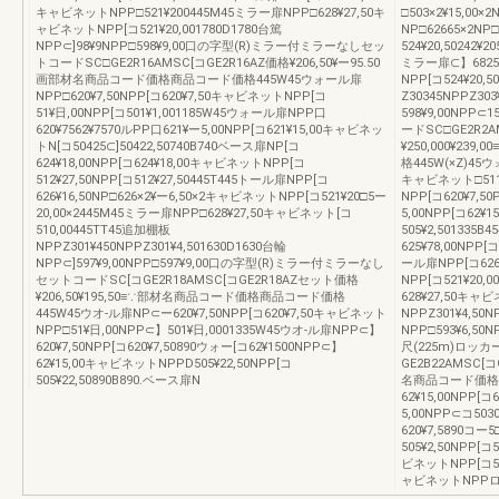
キャビネットNPP□521¥200445M45ミラー扉NPP□628¥27,50キ
□503×2¥15,00×
ャビネットNPP[コ521¥20,001780D1780台篤
NP□62665×2NP
NPP⊂]98¥9NPP□598¥9,00口の字型(R)ミラー付ミラーなしセッ
524¥20,50242¥2
トコードSC□GE2R16AMSC[コGE2R16AZ価格¥206,50¥ー95.50
ミラー扉⊂】6825
画部材名商品コード価格商品コード価格445W45ウォール扉
NPP[コ524¥20,
NPP□620¥7,50NPP[コ620¥7,50キャビネットNPP[コ
Z30345NPPZ303
51¥日,00NPP[コ501¥1,001185W45ウォール扉NPP口
598¥9,00NP
620¥7562¥7570ルPP口621¥ー5,00NPP[コ621¥15,00キャビネッ
ードSC□GE2R2
トN[コ50425⊂]50422,50740B740ベース扉NP[コ
¥250,000¥23
624¥18,00NPP[コ624¥18,00キャビネットNPP[コ
格445W(×Z)45ウ
512¥27,50NPP[コ512¥27,50445T445トール扉NPP[コ
キャビネット□511,0
626¥16,50NP□626×2¥ー6,50×2キャビネットNPP[コ521¥20□5ー
NPP[コ620¥7,5
20,00×2445M45ミラー扉NPP□628¥27,50キャビネット[コ
5,00NPP[コ62¥
510,00445TT45追加棚板
505¥2,501335
NPPZ301¥450NPPZ301¥4,501630D1630台輪
625¥78,00NPP
NPP⊂]597¥9,00NPP□597¥9,00口の字型(R)ミラー付ミラーなし
ール扉NPP[コ626¥
セットコードSC[コGE2R18AMSC[コGE2R18AZセット価格
NPP[コ521¥20,
¥206,50¥195,50≡∵部材名商品コード価格商品コード価格
628¥27,50キャビ
445W45ウオ-ル扉NP⊂ー620¥7,50NPP[コ620¥7,50キャビネット
NPPZ301¥4,50N
NPP□51¥日,00NPP⊂】501¥日,0001335W45ウオ-ル扉NPP⊂】
NPP□593¥6,50N
620¥7,50NPP[コ620¥7,50890ウォー[コ62¥1500NPP⊂】
尺(225m)ロッ
62¥15,00キャビネットNPPD505¥22,50NPP[コ
GE2B22AMSC[コ
505¥22,50890B890.ベース扉N
名商品コード価格商
62¥15,00NPP[
5,00NPP⊂コ503
620¥7,5890コー
505¥2,50NPP[
ビネットNPP[コ52
ャビネットNPPロ52