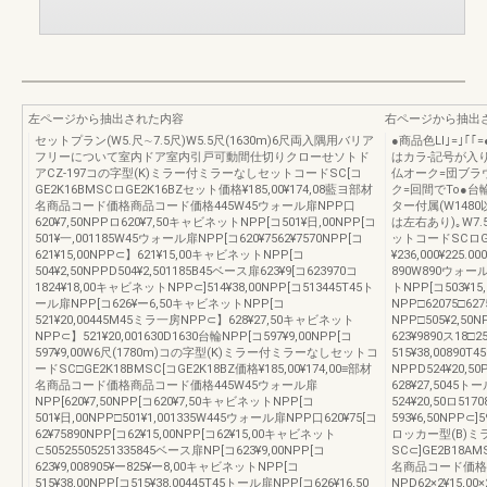
左ページから抽出された内容
右ページから抽出
セットプラン(W5.尺∼7.5尺)W5.5尺(1630m)6尺両入隅用バリア
●商品色LI｣=｣｢
フリーについて室内ドア室内引戸可動間仕切りクローせソトド
はカラ-記号が入り
アCZ-197コの字型(K)ミラー付ミラーなしセットコードSC[コ
仏オーク=団ブラ
GE2K16BMSCロGE2K16BZセット価格¥185,00¥174,08藍ヨ部材
ク=回間でTo●
名商品コード価格商品コード価格445W45ウォール扉NPP口
ター付属(W148
620¥7,50NPPロ620¥7,50キャビネットNPP[コ501¥日,00NPP[コ
は左右あり)｡W7.
501¥一,001185W45ウォール扉NPP[コ620¥7562¥7570NPP[コ
ットコードSCロGE
621¥15,00NPP⊂】621¥15,00キャビネットNPP[コ
¥236,000¥2
504¥2,50NPPD504¥2,501185B45ベース扉623¥9[コ623970コ
890W890ウォール
1824¥18,00キャビネットNPP⊂]514¥38,00NPP[コ513445T45ト
トNPP[コ503¥15
ール扉NPP[コ626¥ー6,50キャビネットNPP[コ
NPP□62075□6
521¥20,00445M45ミラ一房NPP⊂】628¥27,50キャビネット
NPP□505¥2,50N
NPP⊂】521¥20,001630D1630台輪NPP[コ597¥9,00NPP[コ
623¥9890ス18□
597¥9,00W6尺(1780m)コの字型(K)ミラー付ミラーなしセットコ
515¥38,00890
ードSC□GE2K18BMSC[コGE2K18BZ価格¥185,00¥174,00≡部材
NPPD524¥20,50
名商品コード価格商品コード価格445W45ウォール扉
628¥27,5045
NPP[620¥7,50NPP[コ620¥7,50キャビネットNPP[コ
524¥20,50ロ517
501¥日,00NPP□501¥1,001335W445ウォール扉NPP口620¥75[コ
593¥6,50NPP⊂]
62¥75890NPP[コ62¥15,00NPP[コ62¥15,00キャビネット
ロッカー型(B)
⊂50525505251335845ベース扉NP[コ623¥9,00NPP[コ
SC⊂]GE2B18AM
623¥9,008905¥ー825¥ー8,00キャビネットNPP[コ
名商品コード価格商
515¥38,00NPP[コ515¥38,00445T45トール扉NPP[コ626¥16,50
NPD62×2¥15,0