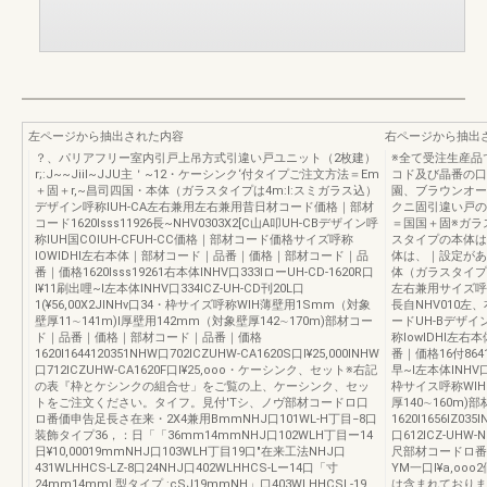
左ページから抽出された内容
右ページから抽出
？、パリアフリー室内引戸上吊方式引違い戸ユニット（2枚建）
※全て受注生産品
r;:J~~Jiil~JJU主＇~12・ケーシンク‘付タイプご注文方法＝Em
コド及び晶番の口
＋固＋r,~昌司四国・本体（ガラスタイプは4m:l:スミガラス込）
園、ブラウンオー
デザイン呼称IUH-CA左右兼用左右兼用昔日材コード価格｜部材
クニ固引違い戸の
コード1620Isss11926長~NHV0303X2[C山A叩UH-CBデザイン呼
＝国国＋固※ガラ
称IUH国COIUH-CFUH-CC価格｜部材コード価格サイズ呼称
スタイプの本体は
IOWIDHI左右本体｜部材コード｜品番｜価格｜部材コード｜品
体は、｜設定があ
番｜価格1620Isss19261右本体INHV口333IローUH-CD-1620R口
体（ガラスタイプl
I¥11刷出哩~l左本体INHV口334ICZ-UH-CD刊20L口
左右兼用サイズ呼称I
1(¥56,00X2JINHv口34・枠サイズ呼称WIH薄壁用1Smm（対象
長自NHV010
壁厚11∼141m)I厚壁用142mm（対象壁厚142∼170m)部材コー
ードUH-Bデザイ
ド｜品番｜価格｜部材コード｜品番｜価格
称IowIDHI
1620I1644120351NHW口702ICZUHW-CA1620S口I¥25,000INHW
番｜価格16付8641
口712ICZUHW-CA1620F口I¥25,ooo・ケーシンク、セット※右記
早~l左本体INHV口1
の表『枠とケシンクの組合せ」をご覧の上、ケーシンク、セッ
枠サイス呼称WIHN
トをご注文ください。タイフ。見付'Tシ、ノヴ部材コードロ口
厚140∼160
ロ番価申告足長さ在来・2X4兼用BmmNHJ口101WL-H丁目−8口
1620l1656IZ03
装飾タイプ36，：日「「36mm14mmNHJ口102WLH丁目ー14
口612ICZ-UHW
日¥10,00019mmNHJ口103WLH丁目19口"在来工法NHJ口
尺部材コードロ番｜
431WLHHCS-LZ-8口24NHJ口402WLHHCS-Lー14口「寸
YM一口I¥a,o
24mm14mmL型タイプ,:cSJ19mmNH」口403WLHHCSL-19
は含まれておりま