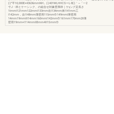
口"平10,000E×43636mmNH」口401WLHHCSーL-8口＇~「一2
寸J・枠とケーシンク、の組合せ対象壁厚枠｜ケγング足長さ
1lmmI121mm122mmI133mm在I134mm来I141mm工
I142mm，去I148mm薄壁用115mm巾149mmI厚壁用
14mm19mmIII14mm160mmI142mm巾161mm170mm2II薄
壁用19mm×I114mmIIBmm4II1Smm巾