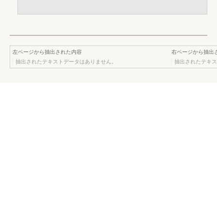
左ページから抽出された内容
右ページから抽出
抽出されたテキストデータはありません。
抽出されたテキス