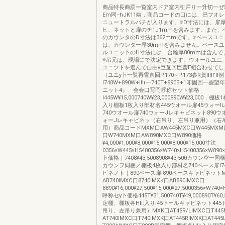
商品特長商罰ー覧室内ドア室内引戸り一升切一ぜ
Em同−hJK11幽．商品コードの口には、巴フオ
ニュートラルバチが入ります。※D寸法には、扉厚
ヒ、ネットと扉のチ1J1mmを含みます。また、
のカウンタのD寸法は362mmです。※ベースユ
は、カウンター厚30mmを含みません。ベース
ルユニッ卜のH寸法には、台輪厚80mmは含んで
※吊元は、現場にで決定できます。ウオールユ二
ユニツトを選んで自由γ巨亙回巨蛮E組合わせてし
（ユニy卜一覧再雪直回P.170∼P.173参R賀lIIII'II例
l740W+890W+IIIι一740T+890B+1叩固回一些
ニット4』、会会口写岡呼称セット価格
l445W¥15,000740W¥23,000890W¥23,000．
入り棚板1枚入り部材名445ウオール扉45ウォー
740ウオール扉740ウォーJレキャビネット890ウ
ォーJレキャビネッ（右吊り、左吊り兼用）（右
用）商品コードMXM口AW445MXC口W445MXM口
口W740MXM口AW890MXC口W890価格
¥4,000¥1,000¥8,000¥15,000¥8,000¥15,000寸法
0356×W445×H5400356×W740×H5400356×W89
卜価格｜7408¥43,5008908¥43,500カウン空
カウンヲ同梱／棚板4枚入り部材名740ベース扉I7
ビネノト｜890ベース扉I890ベースキャビネットM
AB740IMXC口8740IMXK口AB890IMXC口
8890¥16,000¥27,500¥16,000¥27,5000356×W740
呼称セy卜価格445T¥31,500740T¥49,000890T¥60,
定棚、棚板各Hli:入りI45卜ールキャビネット44
吊り、左吊り兼用）MXK口AT45R/LIMXC口T445
AT740IMXC口T740IMXK口AT445RIMXK口AT445