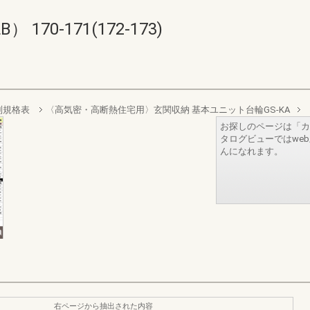
70-171(172-173)
別規格表
〈高気密・高断熱住宅用〉玄関収納 基本ユニット台輪GS-KA
お探しのページは「カ
タログビューではwe
んになれます。
右ページから抽出された内容