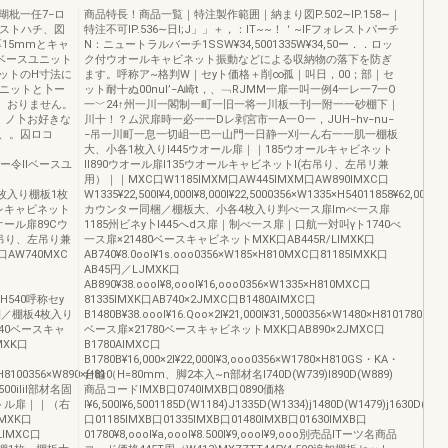
瑚枇一任7−ロ
商品特長！商品一覧｜特注製作範囲｜納まり図P.502∼IP.158∼｜
レストハチ、図
特注不可IP.536∼日l;J」」＋，：IT~~！＇~IFフォレストパーチ
15mmとキャ
N：ニュートラルバーチ1SSW¥34,5001335W¥34,50ー．．ロッ
ベースユニット
ク付ウオールキャビネット振動などによる収納物の落下を防ぎ
ニットのH寸法に
ます。呼称ア~格判W｜セyト価格＋削∞孤｜叫日，00；部｜セ
ユニットと卜ー
ット耐十ぬ00nul’−A崎t，、﹁RJMM一扉一叫一例4一レ一7一O
、おりません。
一﹀24↑州一川一閣制一町一旧一将一川板一刊一附一一砂棚下｜
、ノ卜お好きな
川十！？ム沢扉時一必一一Dレ剥宮市一A一O一，JUH−hv−nu−
、。囚ロコ
−吊一川町一息一切岨一巴一山門一日静一刈一ん右一一肌一棚板
大、小各1枚入りI445ウオール扉｜｜185ウオールキャビネット
望年ー令Ilベースユ
lI890ウオール扉I135ウオールキャビネットI(右吊り、左吊リ兼
用）｜｜MXC口W1185IMXM口AW445IMXM口AW890IMXC口
棚板1枚入り棚板1枚
W1335¥22,500I¥4,000I¥8,000I¥22,5000356×W1335×H54011858¥62,000133
lレキャビネット
カウンター同梱／棚板大、小各4枚入り判べ一ス扉lmべ一ス扉
オール扉89Cウ
1185州ビネy卜I445へdス扉｜制べ一ス扉｜口航一対叫γト1740べ
吊り、左吊り兼
一ス扉×21480ベースキャビネットMXK口AB445R/LIMXK口
AW740MXC
AB740¥8.0ooI¥1s.ooo0356×W185×H810MXC口81185IMXK口
AB45円／LJMXK口
AB890¥38.oooI¥8,oooI¥16,ooo0356×W1335×H810MXC口
0×H540呼称セy
81335IMXK口AB740×2JMXC口B1480AIMXC口
一同梱／棚板4枚入り
B1480B¥38.oooI¥16.Qoo×2I¥21,000I¥31,5000356×W1480×H81017808¥87
40ベースキャ
ベース扉×21780ベースキャビネットMXK口AB890×2JMXC口
XK口
B1780AIMXC口
B1780B¥16,000×2I¥22,000I¥3,ooo0356×W1780×H810GS・KA・
×H8100356×W890×H810
台輪（H=80mm、脚2本入~n部材名I740D(W739)I890D(W889)
500ilil部材名固
商品コードIMXB口0740IMXB口0890価格
5トル扉｜｜（右
I¥6,500I¥6,5001185D(W1184)J1335D(W1334)j1480D(W1479)j1630D(W
MXK口
口01185IMXB口01335IMXB口01480IMXB口01630IMXB口
LIMXC口
01780¥8,oooI¥a,oooI¥8.500I¥9,oooI¥9,ooo別売品ITーツ名商品