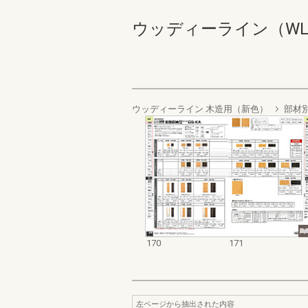
ウッディーライン（WLB） 1
ウッディーライン 木造用（新色）
部材
170
171
左ページから抽出された内容