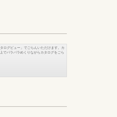
タログビュー」でごらんいただけます。カ
b上でパラパラめくりながらカタログをごら