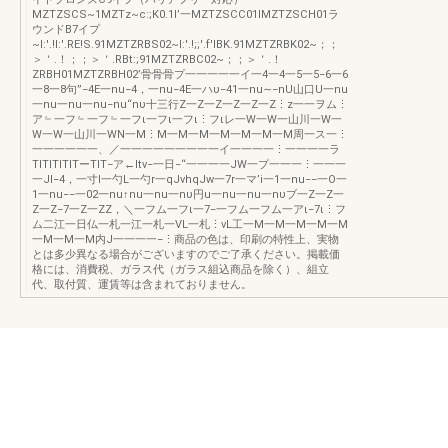
MZTZSCS~1MZTz~c:;K0.1I’一MZTZSCC01IMZTZSCH01ラ
ウンドB7イプ
~l:'.!l:'.RE!S.91MZTZRBS02~l:'.!;;'.f'lBK.91MZTZRBK02~；；
＞＇.！；；＞＇.RBt:;91MZTZRBC02~；；＞＇.！
ZRBH01MZTZRBH02’骨骨骨プ一一一一一イ一4一4一5一5−6一6
一8一8句”−4E一nu−4，一nu−4E一ハυ−41一nu∼−nU山口U一nu
一nu一nu一nu−nu“nυ十三行Z一Z一Z一Z一Z一Z⋮z一一ヲム⋮
ア﹄一フ﹄一フ﹄一フι一フι一フι⋮フιレ一W一W一山川一W一
W一W一山川一WN一M⋮M一M一M一M一M一M一M周一ス一⋮
一一一一一一、／一一一一一一一一一イ一一一一⋮一一一一ラ
TITITITITーTIT−ア←ltν−一日−“一一一一JW一プ一一一⋮一一一
一JI−4，一寸l一勺L一勺r一qJvhqJw一7r一マ’i一1一nu−−一O一
1一nu−−一02一nu↑nu一nu一nυ円u一nu一nu一nυブ一Z一Z一
Z一Z−7一Z一ZZ，＼一フム一フι一7−一フム一フム一アι−7ι⋮フ
ム二江一日仏一札一江一札一VL一札⋮vL工一M一M一M一M一M
一M一M一M内J一一一一−⋮商品の色は、印刷の特性上、実物
とは多少異なる場合がございますのでご了承ください。掲載価
格には、消費税、ガラス代（ガラス組込商品を除く）、組立
代、取付質、運賃等は含まれておりません。