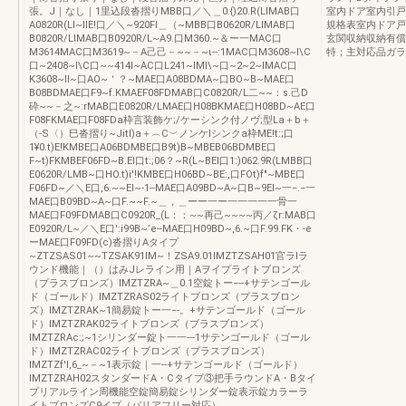
張。J｜なし｜1里込段沓摺りMBB口／＼＿0.{)20.R(LIMAB口
室内ドア室内引戸
A0820R(LI~llE!口／＼~920Fl＿（~MBB口B0620R/LIMAB口
規格表室内ドア戸
B0820R/LIMAB口B0920R/L~A9.口M360.~＆ー一MAC口
玄関収納収納有償
M3614MAC口M3619~－A己己－~~－~ι--:1MAC口M3608~l\C
特；主対応品ガラ
口~2408~l\C口~~414I~AC口L241~IMl\~口~2~2~IMAC口
K3608~II~口AO~＇？~MAE口A08BDMA~口BO~B~MAE口
B08BDMAE口F9~f.KMAEF08FDMAB口C0820R/L二~~：s.己D
砕~~－之~:rMAB口E0820R/LMAE口H08BKMAE口H08BD~AE口
F08FKMAE口F08FDa枠言装飾ケ;/ケーシンク付ノヴ;型La＋b＋
（-S〈）巳沓摺り~Jitl)a＋︵C︶ノンケlシンクa枠ME!t:;口
1¥0.t)E!KMBE口A06BDMBE口B9t)B~MBEB06BDMBE口
F~t)FKMBEF06FD~B.El口t:;06？~R(L~BEl口1:)062.9R(LMBB口
E0620R/LMB~口HO.t)i'!KMBE口H06BD~BE:,口FOt)f"~MBE口
F06FD~／＼E口,6.~~El~-1--MAE口A09BD~A~口B~9El~一−.−一
MAE口B09BD~A~口F.~~F.~＿，＿ーー一ー一一一一一骨一
MAE口F09FDMAB口C0920R_(L：：~~再己~~~~丙／ζr:MAB口
E0920R/L~／＼E口':i99B~’e--MAE口H09BD~,6.~口F.99.FK・-e
ーMAE口F09FD(c)沓摺りAタイプ
~ZTZSAS01~~TZSAK91IM~！ZSA9.01IMZTZSAH01官ラIラ
ウンド機能｜（）はみJレライン用｜Aヲイプライトブロンズ
（プラスブロンズ）IMZTZRA~＿0.1空錠トー−--+サテンゴール
ド（ゴールド）IMZTZRAS02ライトブロンズ（プラスブロン
ズ）IMZTZRAK~1簡易錠トー一−-。+サテンゴールド（ゴール
ド）IMZTZRAK02ライトブロンズ（ブラスブロンズ）
IMZTZRAc:;~1シリンダー錠ト一一---1サテンゴールド（ゴール
ド）IMZTZRAC02ライトブロンズ（プラスブロンズ）
IMZTZf'l,6_~－~1表示錠｜一--+サテンゴールド（ゴールド）
IMZTZRAH02スタンダードA・Cタイプ③把手ラウンドA・Bタイ
プリアルライン周機能空錠簡易錠シリンダー錠表示錠カラーラ
イトブロンズC9イプ（バリアフリー対応）