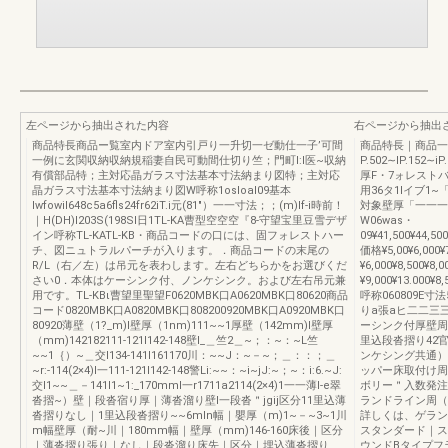
左ページから抽出された内容
右ページから抽出
商品特長商品ー覧室内ドア室内引戸り一升切一ゼ動仕一子’可間
商品特長｜商品一
一例に玄関収納収納規稲妻自民可動間仕切り竺；門町I:I医~収納
P.502∼IP.15
有償部品特；主対応晶ガラス寸法基本寸法納まり図特；主対応
厚F・7ォレスト
晶ガラス寸法基本寸法納まり図W呼称1osIoaI09基本
用36タ1Iイブ1~「
lwfowil648c5a6fls24fr62iT.i元(81"）一一寸法；；(m)If-i時前！
対象壁厚「一一一
｜H(DH)I203S(198Sl日1TL-KA曹型空空空『8-守望宝里豆雪デザ
W06was・
イン呼称TL-KATL-KB・商品コードの口には、固フォレストハー
09¥41,500¥44,500
チ、図ニュトラルパーチが入ります。．商品コードの末尾の
価格¥5,00¥6,0
R/L（右／左）は吊元を表わします。左右どちらかをお選びくだ
¥6,000¥8,500¥8
さい0．本体はケーシンク付、ノンケシンク。および左右吊元兼
¥9,000¥13.000¥8,
用です。TL-KBι曹望里聖望F0620MBK口A0620MBK口80620商品
呼称060809E寸
コード0820MBK口A0820MBK口808200920MBK口A0920MBK口
りa張aヒ二二三
80920薄壁（1?_m)I壁厚（1nm)111~~1厚壁（142mm)I壁厚
ーシンク付厚壁周＝
（mm)142182111-121I142-148壁l_＿竺2＿~；：~：~L竺
里込段沓摺り42官
~~1｛）~＿交I134-141I161170川：~~J：~－~；＿：：；＿
ンケシング共通）
~r:-114(2×4)I一111-121I142-148警Li:~~：~i~jJ:~；~：i:6.~J:
ッパー床取付け周
交I1~~＿－141I1~1:_170mmI一r1711a2114(2×4)1一一薄l-e翠
ボリー＂入数発注
沓摺~）壁｜段沓宿り厚｜薄沓溜り壁l一段沓＂jgij区分11里込薄
ランドライン周（
沓摺りなし｜1里込段沓摺り~~6mln幅｜嬰厚（m)1~－~3~1川
詳しくは、ゲラン
m幅壁厚（耐~川｜180mm幅｜壁厚（mm)146-160床後｜区分
スタンダード｜ス
｜薄沓摺り張り｜なし｜段沓溜り床先｜区分｜埋込薄沓摺り
ウンドBタイプフ