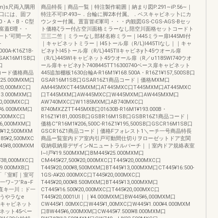
m)s尺両入隅用
商品特長｜商品一覧｜特注製作範囲｜納まり図P.291∼iP.56∼｜
口には、固フ
特注不可IP.493∼．台輪に脚2本付属。．ベスキャビネッ卜にカ
・A・B・C型
ウンター付属。置盲冒iE軍司・・・内観図GS-CGS-AGS-Bセッ
富蓋E哩・・
ト価格ζラー付占空川面格ミラーなし陪空川面格セットコードト
仕一ト’可間一欠
三三二竺｜ミラーなし部材名称ミラー｜I445ミラー扉I445MI付
-
｜キャビネットミラー｜I45トール扉（R/L)I445TIなし｜｜キャ
000A-K16Z1B-
ビネy卜I45トール扉（R/L)445TIlキャビネy卜45ウオール扉
口GSAK16M1SB口
（R/L)445WIキャビネット45ウオール扉（R／υ1185WI740ウオ
口
ール扉キャビネy卜7408445TT16300740ベース扉キャビネット
品コード価格商品
445追加棚板1630台輪A-R16M1¥168.500A・R16Z1¥157,500SB口
25.000MXM口
GSAR16M1SB口GSAR16Z1商品コード｜価格MXM口
20,000MXC口
AM445MXCT445MXM口AT445MXC口T445MXM口AT445MXC
13.000MXM口
口T445MXM口AW445MXC口W445MXM口AW445MXM口
20,000MXC口
AW740MXC口W1185MXM口AB740MXC口
¥6.000MXM口
8740MXZZTT445MXB口01630B-R16M1¥193.000B・
,000MXC口
R16Z1¥181,000SB口GSBR16M1SB口GSBR16Z1商品コード｜
¥6,000MXM口
価格C”R16M1¥206,500C-R16Z1¥195,500SB口GSCR16M1SB口
¥12,500MXM
GSCR16Z1商品コード｜価格Fフォレスト1＼ーチ一号商晶特長
85¥2,500MXC
商晶ー覧室内ドア室内引戸可動間仕切りヲローゼットドア玄関
45¥8,000MXM
収納収納扉デザインNニュートラルバーチ｜｜室内ドア規絡表室
l~I戸¥19.500MXM口BM445¥25.000MXM口
¥38,000MXC口
CM445¥27,500¥20,000MXC口T445¥20,000MXC口
¥9.000MXB口
T445¥20,000¥8,500MXM口BT445¥13,000MXM口CT445¥16:500-
GS-C「「室町｜室可
1GS-A¥20.000MXC口T445¥20,000MXC口
ワ−フ’Ra−F
T445¥20,000¥8.500MXM口BT445¥13,000MXM口
件直キ一川：ド一
CT445¥16.500¥20,000MXC口T445¥20,000MXC口
うやラなe
T445¥20,0001Ul｜｜¥4.000MXM口BW445¥6,000MXM口
L)キャビネット
CW445¥1.00MXC口W445¥1,00MXC口W445¥1.000¥4.000MXM
ビネット45ベー
口BW445¥6,000MXM口CW445¥7.500I¥8.000MXM口