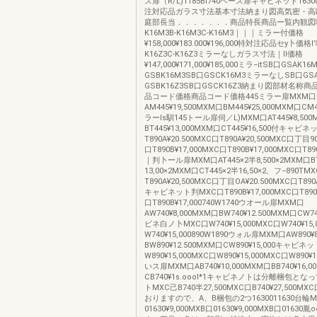
ス扉（R/L)1185BI740ベース扉キャビネット1630
注対応品ガラス寸法基本寸法納まり図高気密・高断
庭部長当．．．．．．．商品特長商品ー覧内観図呼
K16M3B-K16M3C-K16M3｜｜｜ミラー付価格
¥158,000¥183.000¥196,000特対注応品セy卜価格l’
K16Z3C-K16Z3ミラーなしガラス寸法｜II価格
¥147,000¥171,000¥185,000ミラ−itSB口GSAK1
GSBK16M3SB口GSCK16M3ミラーなしSB口GSA
GSBK16Z3SB口GSCK16Z3納まり図部材名称
品コード価格商品コード価格445ミラー扉MXM口
AM445¥19,500MXM口BM445¥25,000MXM口CM4
ラーIs馴145トール扉伺／L)MXM口AT445¥8,500
BT445¥13,000MXM口CT445¥16,500付キャビ
T890A¥20.500MXC口T890A¥20,500MXC口丁目90
口T890B¥17,000MXC口T890B¥17,000MXC口T89
｜判卜ール扉MXM口AT445×2半8,500×2MXM口BT
13,00×2MXM口CT445×2半16,50×2、フ−890TM
T890A¥20,500MXC口丁目OA¥20.500MXC口T890
キャビネット判MXC口T890B¥17,000MXC口T890B
口T890B¥17,000740W1740ウオール扉MXM口
AW740¥8,000MXM口BW740¥12.500MXM口CW74
ビネ白ノ卜MXC口W740¥15,000MXC口W740¥15,
W740¥15,000890W1890ウォル扉MXM口AW890¥
BW890¥12.500MXM口CW890¥15,000キャビネ
W890¥15,000MXC口W890¥15,000MXC口W890¥15
いス扉MXM口AB740¥10,000MXM口BB740¥16,0
CB740¥1s.oooI*1キャビネノトは分離梱包と
トMXC己B740半27,500MXC口B740¥27,500MXC口
おりますので、A、B梱包の2つ1630011630台輪M
01630¥9,000MXB口01630¥9,000MXB口01630