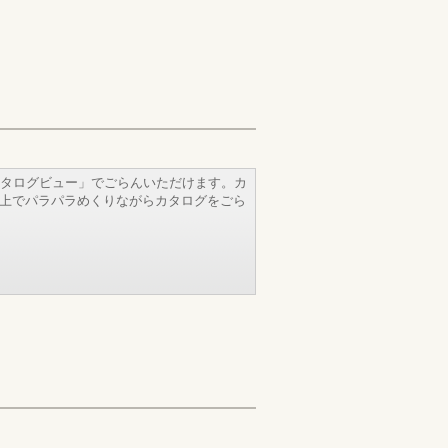
タログビュー」でごらんいただけます。カ
b上でパラパラめくりながらカタログをごら