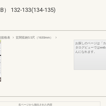
32-133(134-135)
別規格表
玄関収納5.5尺（1630mm）
お探しのページは「カ
タログビューではwe
んになれます。
右ページから抽出された内容