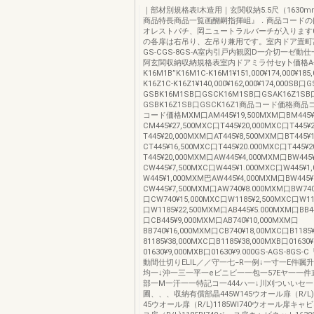
｜部材別規格表I木造用｜玄関収納5.5尺（1630m
商品特長商品一覧画醐嗣指揮岨』．商品コードの
オレストパチ、岡ニュートラルバーチが入ります0
の各扉は右吊り、左吊り兼用です。室内ドア置町
GS-CGS-8GS-A室内引戸内観図D一介切一ゼ動
阿玄関収納収納規格表室内ドアミラ付セy卜価格A
K16M1B”K16M1C-K16M1¥151,000¥174,000¥185,
K16Z1C-K16Z1¥140,000¥162,000¥174,000SB
GSBK16M1SB口GSCK16M1SB口GSAK16Z1SB
GSBK16Z1SB口GSCK16Z1商品コード価格商
コード価格MXM口AM445¥19,500MXM口BM445¥
CM445¥27,500MXC口T445¥20,000MXC口T445¥
T445¥20,000MXM口AT445¥8,500MXM口BT445¥
CT445¥16,500MXC口T445¥20.000MXC口T445¥
T445¥20,000MXM口AW445¥4,000MXM口BW445
CW445¥7,500MXC口W445¥1.000MXC口W445¥1
W445¥1,000MXM巴AW445¥4,000MXM口BW445
CW445¥7,500MXM口AW740¥8.000MXM口BW740
口CW740¥15,000MXC口W1185¥2,500MXC口W11
口W1185¥22,500MXM口AB445¥5.000MXM口BB4
口CB445¥9,000MXM口AB740¥10,000MXM口
BB740¥16,000MXM口CB740¥18,00MXC口B1185
81185¥38,000MXC口B1185¥38,000MXB口01630
01630¥9,000MXB口01630¥9.000GS-AGS-8
動間仕切りELIL／／守一七−R一例↓一寸一E件嘱升一
均一↓沖一三一平一eビニビ一一包一57Eヤ一一
部一M一汗一一特記コ一444ハ一↓川刈ついいセ一
圃、、、収納有償部晶445W145ウオール扉（R/
45ウオール扉（R/L)1185WI740ウオール扉キャ