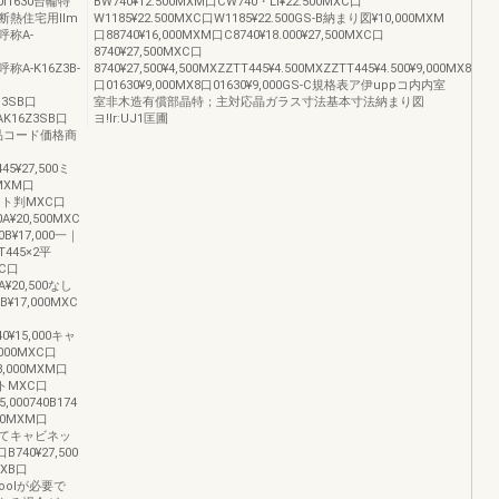
0I1630台輪特
BW740¥12.500MXM口CW740・LI¥22.500MXC口
熱住宅用llm
W1185¥22.500MXC口W1185¥22.500GS-B納まり図¥10,000MXM
称A-
口88740¥16,000MXM口C8740¥18.000¥27,500MXC口
8740¥27,500MXC口
呼称A-K16Z3B-
8740¥27,500¥4,500MXZZTT445¥4.500MXZZTT445¥4.500¥9,000MX8
口01630¥9,000MX8口01630¥9,000GS-C規格表ア伊uppコ内内室
6M3SB口
室非木造有償部晶特；主対応晶ガラス寸法基本寸法納まり図
K16Z3SB口
ヨ!Ir:UJ1匡圃
商品コード価格商
45¥27,500ミ
MXM口
ネット判MXC口
A¥20,500MXC
0B¥17,000一｜
445×2平
XC口
A¥20,500なし
¥17,000MXC
0¥15,000キャ
000MXC口
8,000MXM口
ットMXC口
,000740B174
00MXM口
なってキャビネッ
B740¥27,500
XB口
胤oooIが必要で