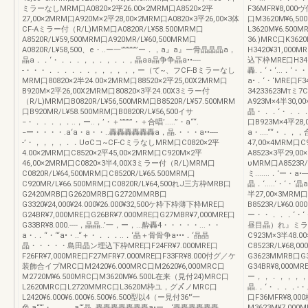
ミラーなしMRM口A0820×2平26.00×2MRM口A8520×2平
F36MFR¥8,00
27,00×2MRM口A920M×2平28,00×2MRM口A0820×3平26,00×3体
口M3620M¥6,
CF-Aミラー付（R/L)MRM口A0820R/L¥58.500MRM口
L3620M¥6.500
A8520R/L¥59,500MRM口A920MR/L¥60,500MRM口
36.)MRC口K362
A0820R/L¥58,500、e・..ー一””””””ー．，a』a』ー骨晶晶晶a，
H3420¥31,00
晶a．．‘・．．．，，．，．．，晶aa晶争争晶a••----
込下枠MRE口H34B
-・・・．．．．．．，，，，，，ー（て~、フCF-Bミラーなし
轟.．‘・‘...．‘
MRM口80820×2半24.00×2MRM口88520×2平25,00X2MRM口
a•．‘・‘MRE口F3
B920M×2平26,00X2MRM口80820×3平24.00X3ミラー付
34233623Mτミ7
（R/L)MRM口B0820R/L¥56,500MRM口B8520R/L¥57.500MRM
A923M×4半30,00
口B920MR/L¥58.500MRM口B0820R/L¥56,500イサ
晶・．．‘・．．．．．
−・．．．，．..，ー..，’・＋””””’・＋合唱’.....”・a““.
口B923M×4平28
−ー・・・・.a‘a・a・・..轟轟轟轟轟轟a，晶.・・・a••----
a・....““・．，
-’・，，，，．．UσCコ~CF-CミラなしMRM口C0820×2平
47,00×4MRM口
4.00×2MRM口C8520×2平45,00×2MRM口C920M×2平
A8523×3平29,
46,00×2MRM口C0820×3半4,00X3ミラー付（R/L)MRM口
υMRM口A8523R/
C0820R/L¥64,500MRM口C8520R/L¥65.500MRM口
ミ.......．‘ー・a
C920MR/L¥66.500MRM口C0820R/L¥64,500れJ三方枠MRB口
晶．‘.....‘・‘
G2420MRB口G2620MRB口G2720MMRB口
半27,00×3MRM
G3320¥24,000¥24.000¥26.000¥32,500ケ枠下枠薄下枠MRE口
B8523R/L¥60.0
G24BR¥7,000MRE口G26BR¥7.000MRE口G27MBR¥7,000MRE口
ー・・．．．‘・‘・‘
G33BR¥8.000.----，晶晶..’一，ー，...酔轟4・・・・・...・・
昼目晶）れ』ミラなし
a・.．“・“‘a•・..“＋・．．．..．‘晶＋骨骨争a•••．‘晶晶
C923M×3半48.
晶・・・・・島田晶ン埋込下枠MRE口F24FR¥7.000MRE口
C8523R/L¥68,
F26FR¥7,000MRE口F27MFR¥7.000MRE口F33FR¥8.000付グ／ケ
G3623MMRB口G
装飾合イプMRC口M2420¥6.000MRC口M2620¥6,000MRC口
G34BR¥8,000MR
M2720M¥6.500MRC口M3620M¥6.500L在来（見付24)MRC口
ー，，．，，，，
L2620MRC口L2720MMRC口L3620M枠ユ，グ〆ノMRC口
晶.．‘・．．．-・.・
L2420¥6.000¥6.000¥6.500¥6.500型以4（ー見付36"‘一
口F36MFR¥8,
色.a““‘・．．．a“‘晶..轟轟轟轟轟轟轟a•ー．‘轟轟轟轟轟轟
M3623M¥7,00