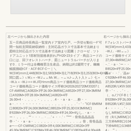
左ページから抽出された内容
右ページから抽出
五一旦商品特長商品一覧室内ドア室内引戸。一升切ゼ動仕一F’可
F:7ォレストバ
間一知杭玄関収納収納特；主対応晶ガラス寸法基本寸法納まり
W(SW)mm3,433
図特注対応品ガラス寸法基本寸法納まり図圃｜クローゼ．ツト
−WJ」−WI→←
ドアユニット1部材別規格表折れ戸H20•23タイプ・商品コードの
コード価格サイズ呼称3
口には、回フオレストハーチ、図ニュートラルバーチが入りま
27,00×4MRM口A9
す0．ミラー付は全機種受注生産品、納期は約2週間です。幽幽
−..‘.・a・.’ー・・
鰯掘掴岨tCF・ACF-BCF-C一｜＼
B8520×4平25.0
W(SW)mm2,448(803×3)2,583(848×3)2,718(893×3)3,253(803×4)HD
轟a’・・.‘．‘晶a•
関口図←》ι.W;ι＋−WJ→←Mι.W;」~→:vJ-→入ト入ト←》七＋
C920M×4平46.
−WJι＋−WJ-++-WJ司Hmm商品コード価格商品コード価格商品
27,00×3MRM口
コード価格商品コード価格サイス呼称242026202720M33207ミ
A8520R/L¥59.5
CF-AMRM口A0820×3平26.00×3MRM口A8520×3平27,00×3MRM
亭・‘・．．‘・．・
口A920M×3平28.00×3MRM口A0820×4平
（、αJフCF-Bミラ
26.00×4・．，，，・，，，，..4・・a・a・.....酔・・
B920M×3平26,
a・.・・・・・・・・．．，．，，，，，，．‘・‘・“ICF-BMRM
B8520R/L¥57,5
口80820×3平24,00X3MRM口88520×3平25,0DOX3MRM口
4・・・・.．‘・
B920M×3平26,00×3MRM口80820×4半24,00×4なし..・a・・
なしMRM口C8520
ー・，，，．””・・・...・.....‘＋・・.‘・“‘”””・骨骨晶晶晶晶
付（R/L)MRM口C8
亭・‘・・a・a・．．，，，．．．，，，，．．.』骨，骨骨晶晶
三方枠MRB口G342
a••-----CF-CMRM口C0820×3半4,00X3MRM口C8520×3平
下枠MRE口G34BR
45,00×3MRM口C920M×3半46,00X3MRM口C0820×4半4.00×4本
4・...“‘・．．．