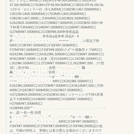
れ』ミラなしMRM口C0823×2半46.00×2MRM口C8523×2半
47.00×2MRM口C923M×2平48,00×2MRM口C0823×3平46.00×3α
コCF-C「σコミラー付（R/L)MRM口C0823R/L¥67,000MRM口
C8523R/L¥68.000MRM口C923MR/L¥69,000MRM口
C0823R/L¥67,000Nニ方枠MRB口G2423¥26.500MRB口
G2623¥26.500MRB口G2723M¥27.000MRB口G3323¥35.500ケ枠
下枠薄下枠MRE口G24BR¥7.000MRE口G26BR¥7.000MRE口
G27MBR¥7.000MRE口G33BR¥8,000争骨骨晶晶
守・...‘，，．，，．．争亭晶a晶争争.砕晶4・4
炉・．・，，，，・・・・，，，ーーー，，．．ンI里込下枠
MRE口F24FR¥7.000MRE口F26FR¥7,000MRE口
F27MFR¥7,000MRE口F33FR¥8.000付グ〆”ケ装飾空イプMRC口
M2423¥6.500MRC口M2623¥6,500MRC口M2723M¥7.000MRC口
M3623M¥7,000枠ンL在来（見付24)MRC口L2423¥6.500MRC口
L2623¥6.500MRC口L2723M¥7.000MRC口L3623M¥7,000，グ/型
2幻（見付36i，，，，．，合唱・・.................‘・‘轟
轟..‘・．‘＋，，ー・・......’合唱・．，，．，．．．．．
ー．‘・・．．‘・‘・・・・−−a‘・・““・・・4酔，
一’ー，．，..........・.......・・-MRC口K2423¥6.500MRC口
K2623¥6,500MRC口K2723M¥7.000MRC口K3623M¥7,000ニ方枠
MRB口H2423¥27.000MRB口H2623¥27.000MRB口
H2723M¥29,000MRB口H3323¥34.000ノンケーシンヴ下枠h里薄
込下ヤ枠MRE口H24BR¥7.000MRE口H26BR¥7.000MRE口
H27MBR¥7,000MRE口
H33BR¥8.000””’・．，，，．．．，，，．．．．．．.，・・・・
a•，晶‘一色一色’合唱
b・・・..”””‘・．．．‘・．““.，．‘・・‘・““a・ー・4酔＋・
a・，．...・．．．”・・・・・，MRE口F24FR¥7.000MRE口
F26FR¥7.000MRE口F27MFR¥7,000MRE口F33FR¥8,000商品の色
は、印刷の特性上、実物とは多少異なる場合がございますので