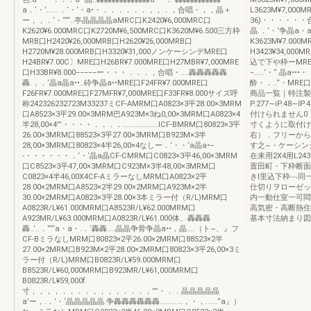
a．‘・‘......．‘・‘・a•・．．．．．．，，．，合唱・，，晶＋
L3623M¥7,000
ー，，．‘・““‘..亭晶晶晶晶aMRC口K2420¥6,000MRC口
36)・・・・・・
K2620¥6.000MRC口K2720M¥6,500MRC口K3620M¥6.500三方枠
晶.．‘・‘争晶a・
MRB口H2420¥26,000MRB口H2620¥26,000MRB口
K3623M¥7.000
H2720M¥28.000MRB口H3320¥31,000ノンケーシンデMRE口
H3423¥34,00
H24BR¥7.00C〕MRE口H26BR¥7.000MRE口H27MBR¥7,000MRE
込で下や枠ーMRE口H
口H33BR¥8.000−−−−−ー・・・．．．，合唱・....轟轟轟轟轟
−.....‘・‘‘.晶a
轟.，．‘晶a晶a••..砕争晶a••MRE口F24FR¥7.000MRE口
酔・．..“・MRE口F
F26FR¥7.000MRE口F27MFR¥7,000MRE口F33FR¥8.000サイズ呼
商品一覧｜特注製
称242326232723M33237ミCF-AMRM口A0823×3平28.00×3MRM
P.277∼iP.48
口A8523×3平29.00×3MRM巴A923M×3ね0,00×3MRM口A0823×4
付けられません0
半28,00×4”’・・・・．．．．.................ICF-BMRM口80823×3平
寸くように取付け
26.00×3MRM口88523×3平27.00×3MRM口B923M×3半
右）．フリーから
28,00×3MRM口80823×4半26,00×4なしー．‘・・‘a晶a•--
す之~・ケーシンク
-・・・・・・．‘・‘晶a晶CF-CMRM口C0823×3平46,00×3MRM
在来用2X4用L24
口C8523×3平47,00×3MRM口C923M×3半48,00×3MRM口
置田町・下枠断面
C0823×4半46,00X4CF-AミラーなしMRM口A0823×2平
きI里込下枠﹁同
28.00×2MRM口A8523×2半29.00×2MRM口A923M×2半
仕切りヲローゼッ
30.00×2MRM口A0823×3平28.00×3本ミラー付（R/L)MRM口
内一動仕室一可悶
A0823R/L¥61.000MRM口A8523R/L¥62.000MRM口
高気密・高断熱住
A923MR/L¥63.000MRM口A0823R/L¥61.000体、轟轟轟
基本寸法納まり図ヨJ
轟..‘..．““‘a・a・.．‘轟轟....晶晶争骨争晶a••，晶....（ト~、』フ
CF-BミラなしMRM口80823×2平26.00×2MRM口88523×2半
27.00×2MRM口B923M×2平28.00×2MRM口80823×3平26,00×3ミ
ラー付（R/L)MRM口B0823R/L¥59.000MRM口
B8523R/L¥60,000MRM口B923MR/L¥61,000MRM口
B0823R/L¥59,000f
寸，，，，．，．．，，，，．．．，””・．．晶晶晶晶晶
a’ー，.．‘・‘晶晶晶晶晶.争轟轟轟轟轟轟...........，・，......“a』）