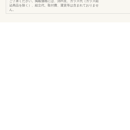
ご了承ください。掲載価格には、消m見、ガラス代（ガラス組
込商品を除く）、組立代、取付費、運賃等は含まれておりませ
ん。