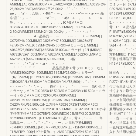
AMRM口A0723¥28.000MRM口A823M¥29,500MRM口A0623×2平
コミラー付（R/L)M
26,50×2MRM口A623M×2平28.00×2.．‘’.‘.．‘・・‘.a・
C923MR/L¥69
ae，．‘’a‘・．合唱．・4酔.”’・ー，，.・-・・--’ーー・a•−ー.晶
G1623¥19,000
亭’晶“・』＋・，．．，”a“ー，・・4酔・4，，．.・4...・・4
G18MBR¥5,000.
酔．・．．．．．，，．．．．，，ICF-BMRM口
E.・・・・・・
80723¥26.000MRM口B823M¥27,500MRM口80623×2半
骨．F”ー＆晶a晶a
2,50×2MRM口B623M×2半26,00×2なし・.“‘・−・・.』4・..
F18MFR¥5.0
ー・．．．‘・．4ト晶轟晶一，ー，.，・ー・.......CF-CMRM口
M1623¥5,500M
C0723¥46.000MRM口C823M¥47.500MRM口C0623×2平
L1623MRC口L1
42.50×2MRM口C623M×2平45.50×2CF-AミラーなしMRM口
36)4・4・4・.
A0623¥26,500MRM口A623M¥28.000本ミラー付（R/L)MRM口
酔・．．．“・‘・‘..
A0723R/L¥61.000MRM口A823MR/LMRM口A0623R/LMRM口
方枠MRB口H1623
A623MR/L体¥62.500¥58,500¥60.500、・4酔
下枠｜埋薄込下示枠；
ー・・..．‘・“‘.a‘＋・.a・，＋，．..-
H18MBR¥5,00
-．‘・‘..‘・‘・“...“・．．．．‘晶晶晶晶骨＋骨.フCF-Bミラーなし
一・・‘・“・‘・a・
MRM口80623¥24,500MRM口B623M¥26.000~』ミラー付
圃司合，，，，．．．
（R/L)MRM口B0723R/L¥59,000MRM口B823MR/L¥60,500MRM
F18MFR¥5.
口B0623R/L¥56.500MRM口B623MR/L¥58,500付．“’a‘・・，.・
P.277∼IP.48
−・・---・‘・“・“.‘＋，．．轟a‘・a・，．”・.．‘ーー，晶CF田C
付けられません0
ミラーなしMRM口C0623¥42.500MRM口C623M¥45.500αコミラ
寸くように取付け
ー付（R/L)MRM口C0723R/L¥67.000MRM口
立商昂特長商品ー
C823MR/L¥68.500MRM口C0623R/L¥63,500MRM口
トドア玄関収納収
C623MR/L¥66.500σコNニ方枠MRB口G0723¥17.000MRB口
錦繍表四﹂噛船木
G823M¥17.500MRB口G1223¥18.500MRB口G1323M¥18,500ケ枠
兼用装飾タ36イフ
下枠簿下枠MRE口G07BR¥3.000MRE口G08MBR¥3.000MRE口
8~司,HlT11
G12BR¥4.000MRE口G13MBR¥4.000晶a••，骨＋，’ーー．‘・争
一ト古一ーイョ（
晶轟晶一，....・.‘．“.・..“‘・，・ー，ンI里込下枠MRE口
ラス寸法基本寸法
F07FR¥3.000MRE口FOBMFR¥3,000MRE口F12FR¥4.000MRE口
一覧特注対応晶ガ
F13MFR¥4.000付グ/ケ装飾~イプMRC口M0723¥4.50MRC口
入れ方法用結解説索