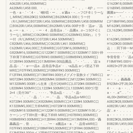
A0620R/L¥56,000MRM口
G1620¥18,00
A620MR/L¥58.000、・．，，，，，．．．”’・，，・4炉.』一一
G16BR¥5.000
一色・a・.‘・‘.4・．‘4酔唱・ー．．a‘轟a・−...~フCF-Bミラーな
圃圃a••-----
しMRM口80620¥22.500MRM口B620M¥24.000ミラー付
a‘ー・・“....・・.
（R/L)MRM口B0720R/L¥56.500MRM口B820MR/L¥58.000MRM
口F18MFR¥5,0
口B0620R/L¥54,000MRM口B620MR/L¥56.000fサ亭・‘晶a•．‘晶
M1620¥5,000
a..−ー・a..・．，・ー・4．晶骨晶a．‘・晶圃a...σ~コ5CF-Cミ
口L1620¥5,000
ラーなしMRM口C0620¥40.500MRM口C620M¥43,500れ』ミラ
i・．．．．．．．.
ー付（R/L)MRM口C0720R/L¥64.500MRM口
K1620¥5,000M
C820MR/L¥66,000MRM口C0620R/L¥61.000MRM口
H1620¥20.00
C620MR/L¥64,000三方枠MRB口G0720¥16,000MRB口
込：：同下枠一MRE口
G820M¥16,500MRB口G1220¥17.500MRB口G1320M¥17.500ケ枠
−−−−−−−−・．
下枠薄下枠MRE口G07BR¥3.000MRE口G08MBR¥3,000MRE口
争骨骨骨・‘・‘晶a・
G12BR¥4.000MRE口G13MBR¥4.000晶圃晶.．‘・・‘...，．‘晶’a
F18MFR¥5.00
晶.晶−．‘・a•••••晶a...晶骨晶争晶a’・．•a晶晶.a•ンI里込下枠
A0823×2平28.0
MRE口F07FR¥3,000MRE口F08MFR¥3.000MRE口
ー．，・・・・・
F12FR¥4,000MRE口F13MFR¥4.000付〆グ〆ケ装飾タイプMRC口
a•・．．．，，，
M0720¥4.000MRC口M820M¥4.500MRC口M1220¥4.500MRC口
ー・・.』轟轟轟．‘・
M1320M¥5.000枠ンL在来（見付24)MRC口L0720¥4.000MRC口
B923M×2平2
L820M¥4.500MRC口L1220¥4.500MRC口L1320M¥5.000ヴ/型
4・・・a・・.．
2×4（見付36l”’・．・-・-．‘争晶a晶・．．‘・晶−
a・・..a“‘...．‘・
−．‘・．‘．．‘・晶．‘.・.ー．‘・晶.．‘亭晶a晶a•MRC口
46,00×2MRM口
K0720¥4.000MRC口K820M¥4,500MRC口K1220¥4.500MRC口
A0823¥28,000
K1320M¥5,000三方枠MRB口H0720¥18.000MRB口
A0823R/L¥61,0
H820M¥18.500MRB口H1220¥19.000MRB口H1320M¥19.00ノン
晶’...e・．．．．．
ケーシンヴ下枠h里一事込下枠枠.MRE口H07BR¥3,000MRE口
a・・・・・・・・
H08MBR¥3.000MRE口H12BR¥4.000MRE口H13MBR¥4,000.−‘轟
B0823¥26,000
轟轟晶一，骨.，，，・......’ー・a圃晶a・a．‘・晶骨aMRE口
B0823R/L¥59,0
F07FR¥3.000MRE口F08MFR¥3,000MRE口F12FR¥4.000MRE口
付・．．．．，・・
F13MFR¥4.000サイズ呼称07230823M12231323MτミァQF-
CF-CミラーなしMRM