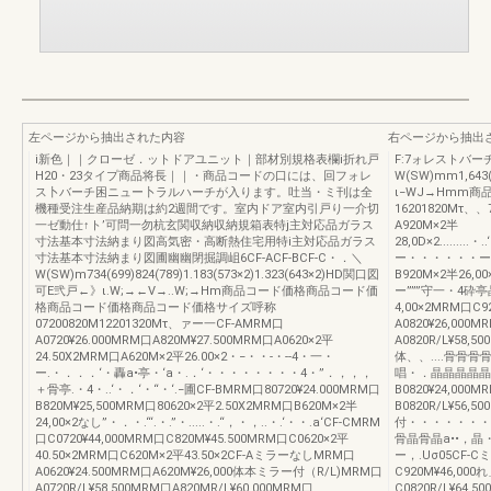
左ページから抽出された内容
右ページから抽出
i新色｜｜クローゼ．ットドアユニット｜部材別規格表欄i折れ戸
F:7ォレストバ
H20・23タイプ商品将長｜｜・商品コードの口には、回フォレ
W(SW)mm1,643
ス卜バーチ困ニュー卜ラルハーチが入ります。吐当・ミ刊は全
ι−WJ→Hmm
機種受注生産品納期は約2週間です。室内ドア室内引戸り一介切
16201820Mτ、、
一ゼ動仕↑ト’可問一勿杭玄関収納収納規箱表特j主対応品ガラス
A920M×2半
寸法基本寸法納まり図高気密・高断熱住宅用特i主対応品ガラス
28,0D×2....
寸法基本寸法納まり図圃幽幽閉掘調岨6CF-ACF-BCF-C・．＼
ー・・・・・・ー．C
W(SW)m734(699)824(789)1.183(573×2)1.323(643×2)HD関口図
B920M×2半2
可E弐戸←》ι.W;→←V→..W;→Hm商品コード価格商品コード価
ー”””守一・4砕亭
格商品コード価格商品コード価格サイズ呼称
4,00×2MRM口C
07200820M12201320Mτ、ァー一CF-AMRM口
A0820¥26,000
A0720¥26.000MRM口A820M¥27.500MRM口A0620×2平
A0820R/L¥58,
24.50X2MRM口A620M×2平26.00×2・−・・-・--4・一・
体、、....骨骨骨骨
ー.・．．．‘・轟a•亭・‘a・.．‘・・・・・・・・4・”．，，，
唱・．晶晶晶晶晶晶．
＋骨亭.・4・..‘・．‘・“・‘.−圃CF-BMRM口80720¥24.000MRM口
B0820¥24,00
B820M¥25,500MRM口80620×2平2.50X2MRM口B620M×2半
B0820R/L¥56,5
24,00×2なし”・．・.“‘.・.”・.....・.“，・，..・.‘・・.a‘CF-CMRM
付・・・・・・・・
口C0720¥44,000MRM口C820M¥45.500MRM口C0620×2平
骨晶骨晶a••，晶
40.50×2MRM口C620M×2平43.50×2CF-AミラーなしMRM口
ー，.Uσ05CF-C
A0620¥24.500MRM口A620M¥26,000体本ミラー付（R/L)MRM口
C920M¥46,00
A0720R/L¥58,500MRM口A820MR/L¥60.000MRM口
C0820R/L¥64,