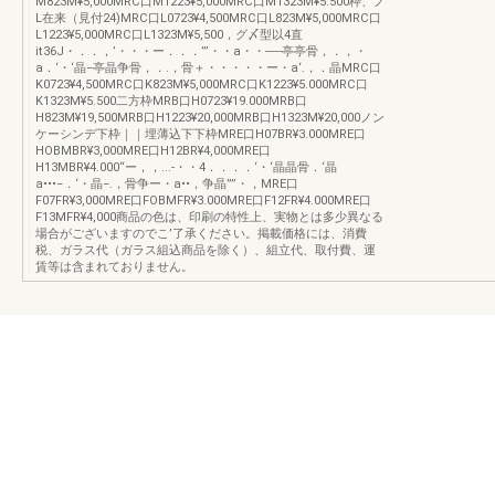
M823M¥5,000MRC口M1223¥5,000MRC口M1323M¥5.500枠、ノ
L在来（見付24)MRC口L0723¥4,500MRC口L823M¥5,000MRC口
L1223¥5,000MRC口L1323M¥5,500，グ〆型以4直
it36J・．．，’・・・ー．．．”’・・a・・-----亭亭骨，．，・
a．‘・‘晶−亭晶争骨，．.，骨＋・・・・・ー・a‘.，．晶MRC口
K0723¥4,500MRC口K823M¥5,000MRC口K1223¥5.000MRC口
K1323M¥5.500二方枠MRB口H0723¥19.000MRB口
H823M¥19,500MRB口H1223¥20,000MRB口H1323M¥20,000ノン
ケーシンデ下枠｜｜埋薄込下下枠MRE口H07BR¥3.000MRE口
HOBMBR¥3,000MRE口H12BR¥4,000MRE口
H13MBR¥4.000“ー，，...-・・4．．．．‘・‘晶晶骨．‘晶
a•••−．‘・晶−.，骨争ー・a••，争晶””・，MRE口
F07FR¥3,000MRE口FOBMFR¥3.000MRE口F12FR¥4.000MRE口
F13MFR¥4,000商品の色は、印刷の特性上、実物とは多少異なる
場合がございますのでこ’了承ください。掲載価格には、消費
税、ガラス代（ガラス組込商品を除く）、組立代、取付費、運
賃等は含まれておりません。