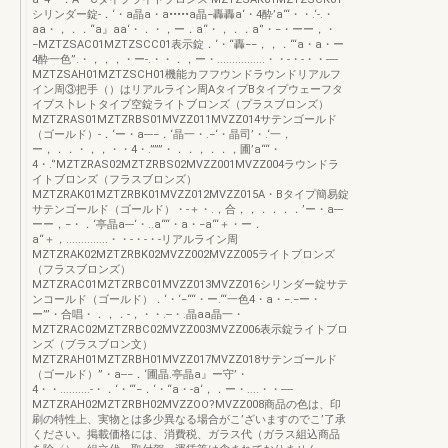
シリンダー錠-．‘・a晶a・a•••••a晶−轟轟a‘・4酔’a“‘・・.‘-.・
aa・，．．“a』aa‘・．・，ー．a“・，．．a‘’・−・ーー，・
−MZTZSAC01MZTZSCC01表示錠．‘・“轟−−，，．“‘a・a・ー
4酔一色”.・，，，・ー-.・・．，ー・................・・-・-・・----
MZTZSAH01MZTZSCH01機能カフフウンドラウンドリアルフ
イン周③把手（）はリアルライン周AタイプBタイプウェーフタ
イプス卜レトタイプ空錠ライトブロンズ（プラスブロンズ）
MZTZRAS01MZTZRBS01MVZZ011MVZZ014サテンゴールド
（ゴールド）-．‘ー・a---−．‘晶一・.−‘・晶司’・.‘一，
ー，．．・，，・・4・.”””・．．，．．，圃’a““・
4・.‘’MZTZRAS02MZTZRBS02MVZZ001MVZZ004ラウンドラ
イトブロンズ（フラスブロンズ）
MZTZRAK01MZTZRBK01MVZZ012MVZZ015A・Bタイプ簡易錠
サテンゴールド（ゴールド）・-＋・.，合，，．．．．’ー・a---
ーー，−・．‘亭晶a---‘・..a““・a・−a“‘＋・ー．
a“＋，..............・・-・-・-リアルライン周
MZTZRAK02MZTZRBK02MVZZ002MVZZ005ライトブロンズ
（フラスブロンズ）
MZTZRAC01MZTZRBC01MVZZ013MVZZ016シリンダー錠サテ
ンコールド（ゴールド）．‘・‘−““・ー.“‘一色4・a・−.−ー・
ー”’・合唱・．，．-，・・.--・.晶aa晶一・
MZTZRAC02MZTZRBC02MVZZ003MVZZ006表示錠ライトブロ
ンズ（ブラスブロン文）
MZTZRAH01MZTZRBH01MVZZ017MVZZ018サテンゴールド
（ゴールド）”・a--−．‘圃晶.亭晶a』ー守’・
4・・..........-・．‘・‘“−．‘・“a・-a‘，．ー・....・・----
MZTZRAH02MZTZRBH02MVZZOO?MVZZ008商品の色は、印
刷の特性上、実物とは多少異なる場合がこ’ざいますのでこ’了承
ください。掲載価格には、消費税、ガラス代（ガラス組込商品