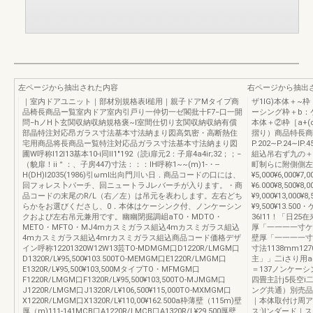
左ページから抽出された内容
右ページから抽出
｜室内ドアユニット｜部材別規格表l槌用｜親子ドアMタイプ商
ザ1IG)本体＋~枠
品椅長商品ー覧室内ドア室内引戸り一仲切一ゼ閣批十F7−口一開
ーシング枠＋b：
問−hノH卜玄関収納収納規格褒~I室間仕切り玄関収納収納有償
本体＋②枠［a+(
部晶特注対応昂ガラス寸法基本寸法納まり図高気密・高断熱住
摺り）商品特長商
宅用商品将長商品ー覧特注対応品ガラス寸法基本寸法納まり図
P.202∼P.24∼I
圃W呼称l12I13基本10-i同ll1"192（読i扉元2：子扉4a4ir;32；；−
組込吊右ず九の＋
（貌扉！ii＂：、子房447)寸法：：：IH呼称1~~(m)1-・--
町制らに附側側左
H(DH)I2035(1986)引ωml出向門川い日．商品コードの口には、
¥5,000¥6,000
回フォレス卜パーチ、回ニュートラJレバーチが入ります。・商
¥6.000¥8,500¥8,
品コードの末尾のR/L（右／左）は吊元を表わします。左右どち
¥9,000¥13,000¥8,
らかをお選びくださし、0．本体はケーシンク付、ノンケーシン
¥9,500¥13.
クおよび左右吊元兼用です。幽幽閉掘調岨aTO・MDTO・
36I11！「日25在
METO・MFTO・MJ4mカスミガラス組込4mカスミガラス組込
厚「一一一一寸ケハ
4mカスミガラス組込4mrカスミガラス組込商品コード価格デザ
壁厚「一一一一寸
イン呼称12201320W12W13芸TO-MDMGM口D1220R/LMGM口
寸法1138mm1
D1320R/L¥95,500¥103.500TO-MEMGM口E1220R/LMGM口
主」」二iさり用
E1320R/L¥95,500¥103,500MタイプTO・MFMGM口
＝137ノンケーシ
F1220R/LMGM口F1320R/L¥95,500¥103,500TO-MJMGM口
四畳主計j5長空
J1220R/LMGM口J1320R/L¥106,500¥115,000TO-MXMGM口
ング共通）別売品
X1220R/LMGM口X1320R/L¥110,00¥162.500a枠薄壁（115m)壁
｜本体取付け周ア
厚（m)111-141MCB口A1220R/LMCB口A1320R/L¥29,500厚壁
ス:)lンダード｜