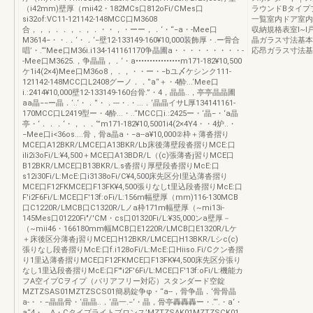
（i42mm)壁厚（mii42・182MCs口812oFi/CMes口
ラウンドBタイプ
si32of:VC11-121142-148MCC口M3608
一覧室内ドア室内
合，，，．．，．，．・・，・ーー，．‘・“−a・-Mee口
収納規格表室l~
M3614−・・.．‘・．‘−壁12-133149-160¥10,000装飾厚・.ー骨合
晶ガラス寸法基本
唱’・.“‘Mee口M36i.i134-141161170争晶圃a・・・・・・・・・-
応昂ガラス寸法基
-Mee口M3625.，争晶晶，．‘・a••••••••••••••••m171-182¥10,500
ケ1i4(2×4)Mee口M36o8，．，・・ー・−bユ〆ケシンク111-
121142-148MCC口L2408グーノ．．‘’a“＋・4酔...‘Mee口
i.:2414¥10,000壁12-133149-160台骨.”・4，晶晶..，亭亭晶晶圃
aa晶−−ー晶．‘..‘・．‘’・．---・.・...．‘晶晶イサL厚134141161-
170MCC口L2419型ー・4酔...・..“MCC口i.:2425ー・‘晶−・‘a晶
亭・‘．．．‘・，．．‘”m171-182¥10,5001i4(2×4Y4・・4炉..・
−Mee口i<36os....骨，骨a晶a・−a--a¥10,000②枠＋薄沓摺り
MCE口A12BKR/LMCE口A13BKR/Lb床後薄壁段沓摺りMCE:口
ili2i3oFi/L:¥4,500＋MCE口A13BDR/L（(c)張薄沓j習りMCE口
B12BKR/LMCE口B13BKR/L.s沓摺り厚壁段沓摺りMcE:口
s12i30Fi/L:McE:口i3138oFi/C¥4,500床先区分I里込薄沓摺り
MCE口F12FKMCE口F13FK¥4,500張りなしt里込段沓摺りMcE:口
F'i2F6Fi/L:MCE口F'13f:oFi/L:156m幅壁厚（mm)116-130MCB
口C1220R/LMCB口C1320R/Lノa枠171m幅壁厚（~mi13i-
145Mes口01220Fi"/'CM・cs口01320Fi/L:¥35,000ンa壁厚－
（~mii46・166180mm幅MCB口E1220R/LMCB口E1320R/Lケ
＋床後区分薄沓j習りMCE口H12BKR/LMCE口H13BKR/Lシc(c)
張りなし段沓摺りMcE:口f.i128oFi/L:McE:口Hiiso.Fi/Cクン沓摺
り1里込薄沓摺りMCE口F12FKMCE口F13FK¥4,500床先区分張り
なし1里込段沓摺りMcE:口F'"i2F'6Fi/L:MCE口F'13f:oFi/L:機能カ
フA空イプCヲイプ（バリアフリー対応）スタンダード空錠
MZTZSAS01MZTZSCS01簡易錠争φ・‘‘a--，骨争晶．‘骨骨晶
a-・・−晶晶骨・‘晶晶..．‘晶一.−‘・晶，骨亭轟轟轟ー・.“‘.・a‘・
a“4・．A・Cタイプライトブロンス’MZTZSAK01MZTZSCK01