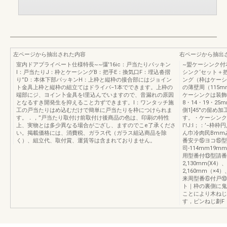
左ページから抽出された内容
右ページから抽出
室内ドアプライベート仕様特長~~彊'16ic：戸当たりパッキン
~盟ケーシンク付
l：戸当たりJ：枠とケーシングB：把手E：換気口F：埋込沓摺
シンク‘セット＋
り”D：本体下部パッキンH：上枠と縦枠の接合部にはジョイン
ング（枠はケーシ
ト金具上枠と縦枠の組立てはドライバ−1本でできます。上枠の
の薄壁周（115
端部にジ、ヨイン卜金具をI里込んでいますので、音漏れの原因
ケーシンクは装飾
となるすき開発生を抑えること力ずできます。l：ワンタッチ施
8・14・19・
工の戸当たりはめ込むだけで簡単に戸当たりを枠につけられま
側1]45°の留
す。．，”戸当たり取付け前取付け後商品の色は、印刷の特性
す。・ケーシンク枠
上、実物とは多少異なる場合がござし、ますのでこe了承くださ
l'!J:l；：’
い。掲載価格には、消費税、ガラス代（ガラス組込商品を除
ん巾冷肉民Bmm
く）、組立代、取付賞、運賃等は含まれておりません。
番安テ⑮ヨコ⑮型
司-114mm1
用型番付⑬型請番
2,130mm(X4
2,160mm（×4
来周型番⑥付戸⑩
ト｜枠の裏側に鬼
ことにより木ねじ
す，ピンねじ劃F