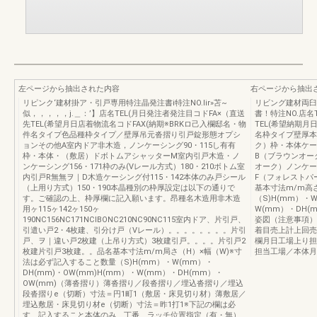
左ページから抽出された内容
右ページから抽出
リピンク‘建材掛ア・引戸専用特注晶発注書i特注NO.lir»苫~
リビング建材両臼
似，，，，，j.＿：’】店名TEL(月日発注者発注目コドFA×（直送
書！特注NO.店名
先TEL(希望月日店着物流名コドFAX(納期※BRKロ己入欄邸名・物
TEL(希望納期月
件名タイプ色品種枠タイプ／壁厚吊元沓摺り引戸錠形態オプシ
名枠タイプ壁厚本
ョンその他A室内ドア非木造，ノンケーシング90・115し有有
ク）枠・本体ケー
枠・本体・（敷居）ドボトムアシャッターM室内引戸木造・ノ
B（ブラウンオー
ンケーシング156・171枠のみ(Vレール方式）180・210ボトム室
オーク）ノンケーシ
内引戸R無無ヲ｜D木造ケーシング付115・142本体のみ戸シール
F（フォレストパ
（上用り方式）150・190本晶種別の枠厚設定は以下の通りで
基本寸法m/m高
す。ご確認の上、枠厚欄に記入願います。昂種名木造用非木造
（S)H(mm）・W
用ヶ115ヶ142ヶ150ヶ
W(mm）・DH
190NC156NC171NClBONC210NC90NC115室内ドア、片引戸、
姿図（注意事項）
引遣い戸2・4枚建、引分け戸（Vレール）。。。。。。。。片引
着目売上計上回売
戸、ヲ｜違い戸2枚建（上吊り方式）3枚建引戸。。。。片引戸2
欄月日工場上り担
枚建片引戸3枚建。。品名基本寸法m/m局さ（H）×幅（W)※寸
担当工場／本体月
法は必ず記入すること数量（S)H(mm）・W(mm）・
DH(mm)・OW(mm)H(mm）・W(mm）・DH(mm）・
OW(mm)（薄沓摺り）薄沓摺り／段沓摺り／埋込沓摺り／埋込
段沓摺りe（切断）寸法＝円1町1（敷居・床見切り材）薄敷居／
埋込敷居・床見切り材e（切断）寸法＝昨1打1※下記の欄は必
す、記入すること本体のみ、丁番、ラッチ位置指定（有・無）