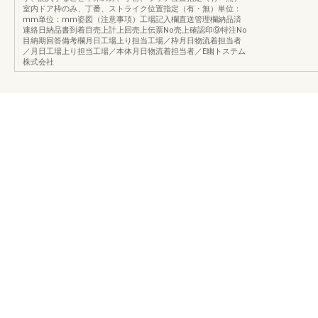
室内ドア枠のみ、丁番、ストライク位置指定（有・無）単位：
mm単位：mm姿図（注意事項）工場記入欄直送管理欄納品済
連絡日納品書到着目売上計上回売上伝票No売上確認印⑨特注No
目納期回答備考欄月日工場上り担当工場／枠月日物流着担当者
／月日工場上り担当工場／本体月日物流着担当者／E幽トステム
株式会社