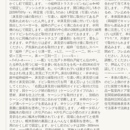
かくし釘で固定します。・小縦枠涼トラスタッピンねじゅ4×40
合わぜて当て木を
で固定し、プッシユボタンをはめ込みます。開口鶴お川し1木小
定します。・戸先
説E枠円01y・v」枠定規（引湿し1のみ）L枠定規（引退いのみ）
るめ、フレ止めを
〔床見切り縁の取付け〕・引遣い。縦枠下部に取付けてある戸
す。本体固本体の
先振れ止めをいったん外します。＠床見切り縁に付いている位
（両端部でキャッ
箇出しスベーサーを、縦枠の戸じゃくり溝に合わせます。＠同
部から差込みます
梱のねじで固定します。i忠清部の中心部の2個所は床見切り縁用
番に注意してくだ
ガイドピンをのちほど取付けますので、あけておきます。。戸
げいはE面て、本体
当たりに同楓のポりネートチユブ（媛着剤）を付けて，需をふ
1'1-'l::'.
さぎます。＠戸当たりは必す、床見切り縁取付け後に取付けて
で取付けられます
ください。戸先振れ止めを取付けます。縦枠「位也出しスベー
差込みます。。縦
廿「縦枠「戸じゃくり溝一官。＝L三。一一三＝一二。叫＝一三
閉めて、フレ止め
切＝三見一一＝。床＝一三到一三；［~~~斗~：
ください。入らな
~.f=FJ~it~~~；；~~配）りた当戸ト外明白戸縦てん位の中し
調整してください
たる枠九を照つじ縦一引き参い叱を出欠をを札一わ切LWめ日サ
で、押込んでくだ
合のまし止鰍一虻緑色躍。れ。りベ満りわヲいほ振す切ス句切
認してください。
合はさEJ先ま見し肘見に下だ片戸し床出U床枠以く・＠＠＠山
一ー−−−−ーー・
政中縦枠縦枠ー、床見切り縁取付け穴・引遣い用と床見切り緑
ー・本体の取外し
用ガイ床見切口韓、ドピン取付け穴を問「遣え芯いように注窓h
のピン上側のすき
してください。「右図は床見切り録用同ガイドピン取付け穴位
げた状態で吊車を
置です．回ケーシング材の取付け（ケーシングタイプのみ）・
品ー覧室内ドア室
壁材、床材を仕上げた後、ケーシングを取付けます。。別椙の
玄関収納収納規格
ケーシング材を現場寸法に合わせて切断します。＠枠のケーシ
部晶特注対応晶ガ
ング溝へケーシングを差込みます。＠ケシング溝とケーシング
住宅用規格表非木造
衷菌に接着剤を塗布し‘ケシングを固定します。／4骨ータ叩J／
寸法基本寸法納ま
国幅木の取付け（片引戸のみ）※片引戸には小壁のボドと床材を
見切るために幅木が同梱されています。現場に合わぜてと使用
ください。帽木部材の裏面にまんべんなく接着剤を塗布し、専
用のかくし釘で固定します。かくし釘のピッチは200∼300mm
です。一一l商品の色は、印刷の特性上、実物とは多少異なる場