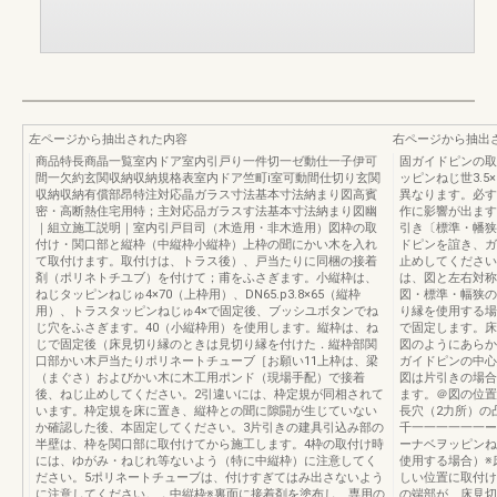
左ページから抽出された内容
右ページから抽出
商品特長商晶一覧室内ドア室内引戸り一件切一ゼ動仕一子伊可
固ガイドピンの取
間一欠約玄関収納収納規格表室内ドア竺町i室可動間仕切り玄関
ッピンねじ世3.
収納収納有償部昂特注対応晶ガラス寸法基本寸法納まり図高賓
異なります。必す
密・高断熱住宅用特；主対応品ガラスす法基本寸法納まり図幽
作に影響が出ます
｜組立施工説明｜室内引戸目司（木造用・非木造用）図枠の取
引き〔標準・幡狭
付け・関口部と縦枠（中縦枠小縦枠）上枠の聞にかい木を入れ
ドピンを誼き、ガ
て取付けます。取付けは、トラス後）、戸当たりに同梱の接着
止めしてください
剤（ポリネトチユブ）を付けて；甫をふさぎます。小縦枠は、
は、図と左右対称
ねじタッピンねじゅ4×70（上枠用）、DN65.p3.8×65（縦枠
図・標準・幅狭の
用）、トラスタッピンねじゅ4×で固定後、ブッシユボタンでね
り縁を使用する場
じ穴をふさぎます。40（小縦枠用）を使用します。縦枠は、ね
で固定します。床
じで固定後（床見切り縁のときは見切り縁を付けた．縦枠部関
図のようにあらか
口部かい木戸当たりポリネートチューブ［お願い11上枠は、梁
ガイドピンの中心
（まぐさ）およびかい木に木工用ポンド（現場手配）で接着
図は片引きの場合
後、ねじ止めしてください。2引違いには、枠定規が同相されて
ます。＠図の位置
います。枠定規を床に置き、縦枠との聞に隙闘が生じていない
長穴（2力所）の
か確認した後、本固定してください。3片引きの建具引込み部の
千一一一一一一ー
半壁は、枠を関口部に取付けてから施工します。4枠の取付け時
ーナベヲッピンね
には、ゆがみ・ねじれ等ないよう（特に中縦枠）に注意してく
使用する場合）※
ださい。5ポリネートチューブは、付けすぎてはみ出さないよう
しい位置に取付け
に注意してください。．中縦枠※裏面に接着剤を塗布し、専用の
の端部が、床見切