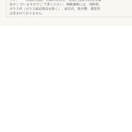
合がこ’ざいますのでこ’了承ください。掲載価格には、消鈴税、
ガラス代（ガラス組込商品を除く）、組立代、取付費、運賃等
は含まれておりません。