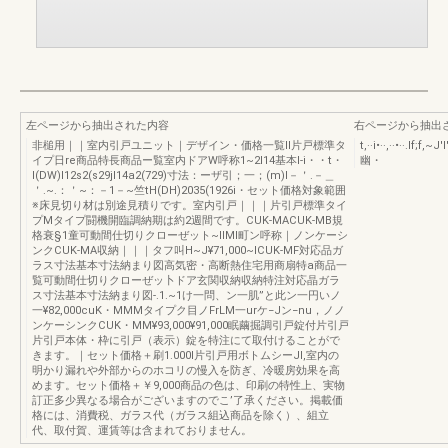
左ページから抽出された内容
右ページから抽出
非槌用｜｜室内引戸ユニット｜デザイン・価格一覧Il片戸標準タ
t,··i•··,··•··.I
イプ日re商品特長商品ー覧室内ドアW呼称1~2I14基本l-i・・t・
幽・
I(DW)I12s2(s29jI14a2(729)寸法：ーザ引；一；(m)l－＇.－＿
＇.~.：＇~：－1－~竺tH(DH)2035(1926i・セット価格対象範囲
※床見切り材は別途見積りです。室内引戸｜｜｜片引戸標準タイ
プMタイプ闘機開臨調納期は約2週間です。CUK-MACUK-MB規
格衰§1童可動間仕切りクローぜット~IIMl町ン呼称｜ノンケーシ
ンクCUK-MA収納｜｜｜タフ叫H~J¥71,000~ICUK-MF対応品ガ
ラス寸法基本寸法納まり図高気密・高断熱住宅用商扇特a商品一
覧可動間仕切りクローぜッ卜ドア玄関収納収納特注対応晶ガラ
ス寸法基本寸法納まり図-.1.~1け一問、ン一肌”と此ン一円いノ
一¥82,000cuK・MMMタイプク目ノFrLM一urケ−Jン−nu，ノノ
ンケーシンクCUK・MM¥93,000¥91,000眠繭掘調引戸錠付片引戸
片引戸本体・枠に引戸（表示）錠を特注にて取付けることがで
きます。｜セット価格＋刷1.000I片引戸用ボトムシーJI,室内の
明かり漏れや外部からのホコリの慢入を防ぎ、冷暖房効果を高
めます。セット価格＋￥9,000商品の色は、印刷の特性上、実物
訂正多少異なる場合がございますのでこ’了承ください。掲載価
格には、消費税、ガラス代（ガラス組込商品を除く）、組立
代、取付賀、運賃等は含まれておりません。