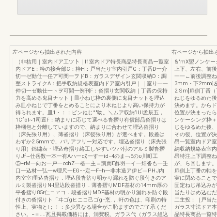
左ページから抽出された内容
右ページから抽出
（非桔用｜室内ドア工ツ卜｜I1室内ドア特長商品特長商晶ー覧室
&"mX盟ノンケ
内ドアE：枠の接合部C：枠H：戸当たり室内引戸G：丁番D一介
上下、左右、前後
切一ゼ動仕一任ア可間一ヲドB：ガラスデザイン玄関収納D：調
一一←前後調整ね
整ストライクA：把手収納規格表室内ドア室内引戸｜｜室り一ー
3mm・下2mm
仲切一ゼ動仕一トヲ可間一例刊F：沓摺り玄関収納｜丁番の保持
2.Sm]扉側丁
力を高める鬼目ナット｜皿小ねじ枠の裏側に鬼目ナットを埋込
ねじをゆるめた後
み皿小ねじで丁番をとめることにより木ねじより高い保持力が
決めます。からド
得られます。皿1・：；ピンねじ°"吻。＼ムア収納’IUI孟辰五，
位置が決まったら
1Cfol~1司置F：納まりに応じて選べる沓摺り有償部品沓摺りは
ンケーシング枠＋
枠梱包と分離していますので、納まりに合わせて埋込沓摺り
じをゆるめた後、
（床先張り用）、薄沓摺り（床後張り用）が選べます。段差は
その後、位置が決
わずか2.5mmで、バリアフリー対応です。埋込沓摺り（床先張
昂一覧室内ドア室
り用）錦繍表・埋込奇摺り絡工しやすいツパ付のアルミ製沓摺
納収納規絡表室内
りJf~仕岳数一本一有Aハ一qζ一す一id−4のま﹁Eのυ川町工
昂特注上下調整ね
⑤−rM一向お一戸一∞hZ一格一主＝凱而E酢羽一イ一畑沓も一壬
が、ら回します。
口一込材一弘一w理尺一EG−−定一F−h一非木造ア伊ビ﹁PHJ内
扉側上丁番の軸を
内室室I里込沓摺り．埋込段沓箔り明かり漏れを防ぐ段付きのア
実に閉めることで
ルミ製沓摺りN-I里込段沓措り．薄沓摺りMDF基材の14mm厚の
固定ねじ吊込みが
平沓摺り85r仁コヱコ．段沓摺りMDF基材の明かり漏れを防ぐ段
当たりはめ込むだ
付きの沓摺りト「ヰゴgヒニコ己ゴg−烹.，.軒の色は、印刷の特
二主投：［戸当た
性上、実物とI；！：多少異なる場合がこ恥ますのでご了承くだ
ガラス寸法ドア本
さい。−＝....瓦且掲載価格には、消費税、ガラス代（ガラス組込
品特長商品一覧特