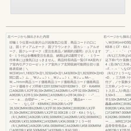
左ページから抽出された内容
右ページから抽出
叩噛ミラ位置m出刷片山川凶換気口位置．商品コードの口に
＼W(SW)mHD関
は、固ミディアムオーク、固ブラウンオク、固カシ・ュアルオ
KB本ミCF・KAミ
ーク、固クレーオーク（受注生産品／納期約2週間）が入ります
フ’...・・・.‘
0・ミラ付は全機種受注生産品、納期は約2週間です。・ミラー
（R/L)三方枠ば
付本体には換気口はっきません。商品特長碕晶一覧CF-KA室内ド
込下枠/勺ケ装飾
ア室内引戸フローゼットドア室内ドア玄関収納可動間仕切り規
4（見i36"i三
格表収納｜＼
~F..－.~＇＼な
W(SW)rn1,183(573×2)1,323(643×2)1,643(803×2)1,823(893×2)HD
（R/L)フミラーな
関口図←》ム.＿'WJ→←》ι.＿WJ→←》ι.＿WJ→←Mι−.＿
<D、』三方枠.:!
W;→Hmm商品コード価格商品コード価格商品コード価格商品
付グ，ノケ装飾タイ
コード価格サイズ呼称12201320M16201820Mラ、CF・KAMRK
三方枠ノンケーシンゲ
口A0620R/LX2平30,50×2MRK口A620MR/L×2平32.00×2MRK口
ト入日→入I-商品コ
A0820R/LX2半3,50×2MRK口A920MR/L×2半34,00×2・・−”.......
3,50×3.........
−ー・a......合唱炉ー，ー，ー，ー．，．，，’圃晶a••・----
半3,50×2MRM口
-．‘ー・．なしCF・KBMRK口B0620R/L×2平
轟轟aMRK口B082
28,50X2MRK0B620MR/LX2平30.00×2MRK口B0820R/LX2平
B0820R/L¥56,5
31,50×2MRK口B920MR/LX2平32.00X2本ミCF・KAミラなし
口F24FR¥7.000M
（R/L)MRK口A0620R/L¥30,500MRK口A620MR/L¥32,000MRK口
K2420¥6.000MR
A0820R/L¥33,500MRK口A920MR/L¥34,000体フミラー付
ー........MRE口F
（R/L)MRM口A0620R/L¥56.000MRM口A620MR/L¥58.000MRM
晶骨骨骨骨晶a，晶a晶
口A0820R/L¥58,500MRM口A920MR/L半60,500・
A0823R/LX2半3