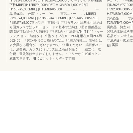
H1623¥21.000MRB口H1823M¥23,000ノンケーシンク下枠fI里薄i
酔..“‘・.‘..”・ー
下枠MRE口H12BR¥4,000MRE口H13MBR¥4,000MRE口
口K3623M¥7,00
H16BR¥5,000MRE口H18MBR¥5,000.............--・・，．．．‘ー...
H3323¥34,000M
晶.砕a晶a，合唱”・．ー．‘ー..−．‘亭晶...・ー．．，MRE口
H27MBR¥7,000
F12FR¥4,000MRE口F13MFR¥4,000MRE口F16FR¥5,000MRE口
晶a晶晶’..，．‘晶
F18MFR¥5,000室内引戸｜事特注対応品ガラス寸法基本寸法納ま
F27MFR¥7,000M
り図ガラス寸法ヲローゼットドア基本寸法納まり図有償部品玄
長商晶一覧室内ド
関収納可動間仕切り特j主対応品収納・寸法表示"HilT1111・ケー
関収納収納規格表
シンク‘セット装飾タイプL型タイプ在来・2X4兼用在来周2X4用
応晶ガラス寸法基
362436「「8仁~8~8仁日商品の色は、印刷の特性上、実物とは
寸法納まり図組立
多少異なる場合がこ’ざいますのでご了承ください。掲載価格に
§§届掴
は、消費税、ガラス代（ガラス組込商品を除く）、組立代、取
付費、運賃等は含まれておりません。・フリーからピボッ卜に
変更できます。[![]（ピボット）可W＝すす圃