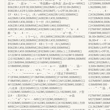
晶’a•.．‘・晶’a•．‘・ー.．‘亭晶圃a•••晶争晶’..晶a•晶’a•••MRK口
L2720M¥6,500M
B0623R/LX2半30,50X2MRK口B623MR/L×2半32.00×2MRK口
L3620M¥6,500
B0823R/LX2半3,500×2MRK口B923M円／L×2平34,00×2本ミ
ー，．，，，4・．．
CF・KAミラーなし（R／υMRK口A0623R/L¥32,500MRK口
口K3620M¥6,50
A623MR/L¥34,000MRK口A0823R/L¥35,500MRK口
H2720M¥28.000
A923MR/L¥36,000体ミラー付（R/L)MRM口
H3620M¥34,000
A0623R/L¥58,500MRM口A623MR/L¥60,500MRM口
口H36MBR¥8,0
A0823R/L¥61,000MRM口A923MR/L¥63,000フ．“・‘a・..4
F27MFR¥7,000M
酔・‘’a・．4・ー．，，，ー・．，．．‘・・‘.a“一色．”・・
F36MFR¥8,0002
ー”‘・，．~、ミラーなし（R/L)MRK口B0623R/L¥30,500MRK口
36.00×3MRK口A
B623MR/L¥32,000MRK口B0823R/L¥33,500MRK口
36,00×4’・・4
B923MR/L¥34,000付CF・KBミラー付（R/L)MRM口
B923MR/L×3平34
B0623R/L¥56,500MRM口B623MR/L¥58,500MRM口
B923MR/LX4平3
B0823R/L¥59.000MRM口B923MR/L¥61,000αコニ方枠MRB口
A0823R/L×3平3
G1223¥18.500MRB口G1323M¥18,500MRB口G1623¥19.00MRB
A923MR/L¥63,0
口G1823M¥21,000~σコケ枠下枠簿下枠MRE口G12BR¥4,000MRE
A923MR/L¥63.0
口G13MBR¥4,000MRE口G16BR¥5,000MRE口
MRK口B923MR/L
G18MBR¥5,000(¥/・・・・−−-ー・a−ー．‘晶圃骨・‘・．‘晶一
3,500×3MRK口B
−．.・a・a＋，，，．•a‘a』”’・ー．＋，．，，骨..，ーー
B923MR/L¥61,0
−．”・・・..’ーーーー・a•••，．‘ー.：ノ1里込下枠MRE口
B923MR/L¥61,0
F12FR¥4,000MRE口F13MFR¥4,000MRE口F16FR¥5.000MRE口
G3323¥35,500M
F18MFR¥5,000付〆グ”ケ装飾タイプMRC口M1223¥5,000MRC口
G27MBR¥7,000
M1323M¥5.500MRC口M1623¥5,500MRC口M1823M¥5,500枠三
G36MBR¥8.
ノL在来（見付24)MRC口L1223¥5.000MRC口
−・・“‘・“‘.‘晶
L1323M¥5.500MRC口L1623¥5,500MRC口L1823M¥5,500，ク型
-・・・・．．.....
以4・（見付36J‘・・・・，・.‘，，．”・．，．‘・a•晶
F27MFR¥7,000M
−．‘・“‘.a“・‘’a‘ー・−MRC口K1223¥5,000MRC口
M2723M¥7,000
K1323M¥5,500MRC口K1623¥5,500MRC口K1823M¥5,500ニ方枠
M3623M¥7,000M
MRB口H1223¥20.000MRB口H1323M¥20.000MRB口
口L3623M¥7,00