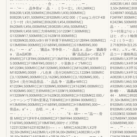
−・・-・-.・．，．，．・合，．・ー．，．，，ー，
A0823R/L¥61.
ー・.‘ー・．.晶争骨a’・.晶.・．ミラー立し（R/L)MRK口
3,50×2MRM口B08
B0620R/L¥28,500MRK口B620MR/L¥30,000MRK口
G24BR¥7.000
B0820R/L¥31,500MRK口B920MR/L¥32.000（てασgコ;付CF-KB
F24FR¥7.000MR
ミラー付（R/L)MRM口B0620R/L¥54,000MRM口
K2423¥6.500MR
B620MR/L¥56,000MRM口B0820R/L¥56,500MRM口
晶・・，．‘.‘.M
B920MR/L¥58.500三方枠MRB口G1220¥17,500MRB口
ラー付扉は1セッ
G1320M¥17,500MRB口G1620¥18.000MRB口
はヒ．ポット軸側
G1820M¥20,000Uσ0lケ枠下枠薄下枠MRE口G12BR¥4.000MRE口
ヘ2（ミラー左）
G13MBR¥4.000MRE口G16BR¥5,000MRE口G18MBR¥5,000
2.718(893×3)3,
れ』’・ー・.a“.，．‘圃晶a..‘亭争骨.−．‘・晶晶.a，晶a•．‘轟轟骨
ι−WJ」←V→−
a．‘晶a晶町酔...，・，・，，，，．，．‘轟”晶晶晶a•ンI里込下
品コード価格商品コー
枠MRE口F12FR¥4,000MRE口F13MFR¥4,000MRE口F16FR半
A920MR/LX3平3
5.000MRE口F18MFR¥5,000付ク，ケ装飾タイプMRC口
A920MR/LX4半34,0
M1220¥4,500MRC口M1320M¥5,000MRC口M1620¥5,000MRC口
B920MR/LX3平3
M1820M¥5,000持：ノL在来（見付24)MRC口L1220¥4.500MRC
B920MR/LX4平3
口L1320M¥5,000MRC口L1620¥5,000MRC口L1820M¥5,000』；
A0820R/LX3半3
型2×4（見付36l晶骨晶．‘・晶晶.争・‘晶圃a•MRC口
A920MR/L¥60,5
K1220¥4,500MRC口K1320M¥5,000MRC口K1620¥5.000MRC口
A920MR/L¥60
K1820M¥5.000三方枠MRB口H1220¥19,000MRB口
酔4酔・.．‘轟轟轟
H1320M¥19,000MRB口H1620¥20,000MRB口H1820M¥22.000ノ
44・..MRK口892
ンケーシンヴ下枠h里薄込下枠MRE口H12BR¥4.000MRE口
31,50×3MRK口B
H13MBR¥4,000MRE口H16BR¥5,000MRE口H18MBR¥5,000ー....-
B920MR/L¥58,5
骨晶a』a“＋，．合唱...ー，4・．””’・．.，骨
B920MR/L¥58,5
一・，，，，’・・，．.・.“.・.・・.．“4・44ー・ー.“晶一−.骨
G3320¥32.500M
骨.MRE口F12FR半4,000MRE口F13MFR¥4.000MRE口
G27MBR¥7,000
F16FR¥5,000MRE口F18MFR¥5,000サイズ呼称
G36MBR¥8,00
12231323M16231823M主t~~：~：MRK口A0623R/LX2半
ー．．””・・・・・・--
32,50×2MRK口A623MR/L×2半34,00×2MRK口A0823R/L×2半
F33FR¥8.000MR
35,50×2MRK口A923MR/L×2平36,00×2.“‘・a・，，．ーー.・a
口M3620M¥6,50