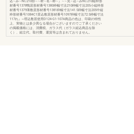
込∼み∼NC210部∼∼材∼名∼称∼』∼∼見∼込∼みNC210縦枠形
材番号1378鴨居形材番号1380枠幅寸法210枠幅寸法205小縦枠形
材番号1379薄敷居形材番号1381枠幅寸法141.5枠幅寸法205中縦
枠形材番号1084C1里込敷居形材番号1097枠幅寸法72.5枠幅寸法
117れ』~埋込敷居使用D124-G1-107A商品の色は、印刷の特性
上、実物とは多少異なる場合がございますのでご了承ください
の掲載価格には、消費税、ガラス代（ガラス組込商品を除
く）、組立代、取付費、運賃等は含まれておりません。