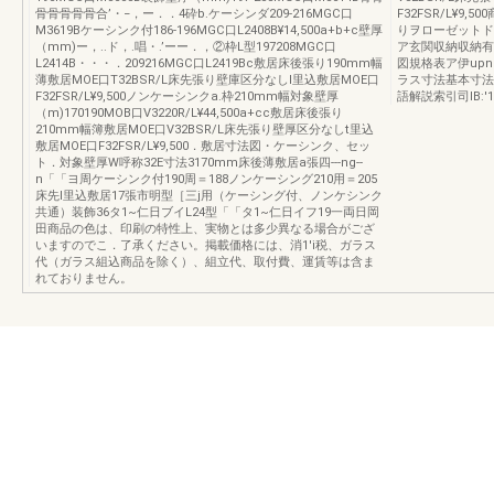
骨骨骨骨骨合’・−，ー．．4砕b.ケーシンダ209-216MGC口
F32FSR/L¥
M3619Bケーシンク付186-196MGC口L2408B¥14,500a+b+c壁厚
りヲローゼットド
（mm)ー，..ド，.唱・.’ーー．，②枠L型197208MGC口
ア玄関収納収納有
L2414B・・・．209216MGC口L2419Bc敷居床後張り190mm幅
図規格表ア伊up
薄敷居MOE口T32BSR/L床先張り壁庫区分なしI里込敷居MOE口
ラス寸法基本寸法
F32FSR/L¥9,500ノンケーシンクa.枠210mm幅対象壁厚
語解説索引司IB:'
（m)170190MOB口V3220R/L¥44,500a+cc敷居床後張り
210mm幅簿敷居MOE口V32BSR/L床先張り壁厚区分なしt里込
敷居MOE口F32FSR/L¥9,500．敷居寸法図・ケーシンク、セッ
ト．対象壁厚W呼称32E寸法3170mm床後薄敷居a張四---ng--
n「「ヨ周ケーシンク付190周＝188ノンケーシング210用＝205
床先I里込敷居17張市明型［三j用（ケーシング付、ノンケシンク
共通）装飾36タ1~仁日ブイL24型「「タ1~仁日イフ19一両日岡
田商品の色は、印刷の特性上、実物とは多少異なる場合がござ
いますのでこ．了承ください。掲載価格には、消1'i税、ガラス
代（ガラス組込商品を除く）、組立代、取付費、運賃等は含ま
れておりません。