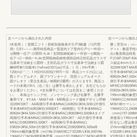
左ページから抽出された内容
右ページから抽出
I木造用｜｜室開工ツ卜｜部材別規格表片引戸3枚建（12尺間
勝｜苦言m；~i~
用）臼E1~~~~商昂特長商品一覧室内ドア室内引戸り一咋切一
デ＋c：敷居手性i
ゼ閣惟一任ア−ロ間同−hJk！玄関収納収納り一件切一ゼ閣批一
出c敷居商品特長
任ア−口一仰向一hJkr玄関収納収納有償部品特注対応晶ガラス寸
P.210IP.256IP
法基本寸法納まり図特；主対応品ガラス寸法基本寸法納まり図
ス組込4mmカス
幽W呼称132基本l.I1wfow)I321(as)寸法；｝引；IHn平和：
3220W32KT-M
120(m)l.'.':.:'.:.1.H(DH)I2035(1997)一日・商品コードの口には、
引手本体MFM口A0
図ミディアムオク、固ブラウンオーク、匡防ジュアルオーク、
80820×2¥47,
固クレオク（受注生産品／納期約2週間）が入ります0．商品コ
側引手本体MNM口0
ードの末尾のR/L（右／左）は勝手を表わします。左右どちらか
MFM口D0820R
をお選びください。※左右勝手については右頁をこ’参照くださ
E0820×2¥59,0
い。．本体はケシング付、ノンケーシング及び右勝手、左勝手
190mm幅対象壁厚（m
兼用です。KT-AA・MAKT-AB・MB商品コード価格デザイン呼称
196MGC口M36
3220W32KT・AA両側引手本体MNA口A0820×2¥34,500×2片側引
M3614Bケーシンタ
手本体MFA巴A0820¥33,500容KT・AB両恨I］引手本体MNA口
196MGC口L2408
80820×2¥44,500×2片側引手本体MFA口80820¥43,500体Aタイプ
（mm)197-208M
両側l引手本体MNA口00820×2¥56,500×2KT・AD片側引手本体
床後張り190mm
MFA口D0820R¥55,500KT・AE両側l引手本体MNA口
区分なしi里込敷居M
E0820×2¥56,500×2片側l引手本体MFA口E0820R¥55,500a枠
210mm幅対象壁厚
190mm幅対象壁厚（m)186-216MOB口T3220R/L¥36,500186-
V3220R/L¥44
196MGC口M3608B装飾壁厚（mm)197-208MGC口M3614B骨骨
V32BSR/L床