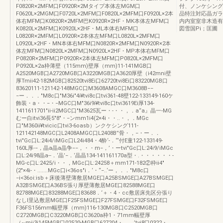
F0820R×2MFM口F0920R×2Mタイプ本体左MGM口
付、ノンケシング
F0620L×2MGM口F0720L×2MFM口F0820L×2MFM口F0920L×2本
品特注対応晶ガラ
体右MFM口K0820R×2MFM巴K0920R×2HF・MK本体左MFM口
内内室室非木造有
K0820L×2MFM口K0920L×2HF・ML本体右MFM口
図雪国Pi；匡圃
L0820R×2MFM口L0920R×2本体左MFM口L0820L×2MFM口
L0920L×2HF・MN本体右MFM口N0820R×2MFM口N0920R×2本
体左MFM口N0820L×2MFM口N0920L×2HF・MP本体右MFM口
P0820R×2MFM口P0920R×2本体左MFM口P0820L×2MFM口
P0920L×2a枠薄壁（115mm)壁厚（mm)11-141MGB口
A2520MGB口A2720MGB口A3220MGB口A3620厚壁（i42mni壁
厚Tmii42-182MGB口82520tvi8Ei口62720tvi8Ei口83220MGB口
83620111-121142-148MGC口M3608AMGC口M3608B−−
−ー．．．"M8c口"M36i"4i¥tvi8c口tvi361-48壁122-133149-160ケ
飾装・a・・−・−MGC口M"36i9i¥tvi8c口tvi3619Ei厚134-
1411611701"ii-ii2MGC口"M3625瓦ー・-・・，．a“a』晶一-MG
むー白itvi36長5"8"・−ンmm1i4(2×4i・・..・，．MGc
口"M360ii¥tvicic口tvi3-6oasb）ンクケシング111-
121142148MGC口L2408AMGC口L2408B”骨・，−・ー．．
tvi"Gc口L:24i4/iMGc口L24i484・4酔‘-．“‘付E童122-133149-
160L厚-−，晶a晶a晶争−−，・・m−，’・ーtvi"Gc口L:24i9/iMGc
口L:24i98晶a--．‘晶’−．‘晶晶134-141161170a型・.・・・・・・-
MG-c口L:2425/i・・，MGc口L:24258＋mm171-182②枠ii4"
(2"×4i-・.......MGc口i<36os"i．‘・“−..‘ー，．．"M8c口
−i<36oi:isb＋床後薄壁薄敷居MGE口A25BSMGE口A27BSMGE口
A32BSMGE口A36BS張り厚壁薄敷居MGE口82588MGE口
82788MGE口83288MGE口83688．‘＋・4・cc敷居床先区分張り
なしI里込敷居MGE口F25FSMGE口F27FSMGE口F32FSMGE口
F36FS156mm幅壁厚（mm)116-130MGB口C2520MGB口
C2720MGB口C3220MGB口C3620a枠1・71mm幅壁厚
（~mii3i145MGB口02520-MGB口627204・．，’tvi8口0322・