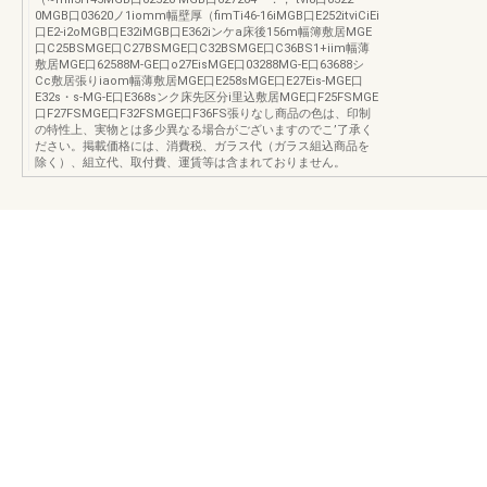
0MGB口03620ノ1iomm幅壁厚（fimTi46-16iMGB口E252itviCiEi
口E2-i2oMGB口E32iMGB口E362iンケa床後156m幅簿敷居MGE
口C25BSMGE口C27BSMGE口C32BSMGE口C36BS1+iim幅薄
敷居MGE口62588M-GE口o27EisMGE口03288MG-E口63688シ
Cc敷居張りiaom幅薄敷居MGE口E258sMGE口E27Eis-MGE口
E32s・s-MG-E口E368sンク床先区分i里込敷居MGE口F25FSMGE
口F27FSMGE口F32FSMGE口F36FS張りなし商品の色は、印制
の特性上、実物とは多少異なる場合がございますのでこ’了承く
ださい。掲載価格には、消費税、ガラス代（ガラス組込商品を
除く）、組立代、取付費、運賃等は含まれておりません。