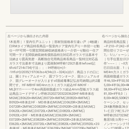
左ページから抽出された内容
右ページから抽出
!木造用｜！室内引戸ユニット｜部材別規格表引違い戸（4枚建）
商品特長商品覧｜
臼RMタイプ商品特長商品ー覧室内ドア室内引戸り一外切一ゼ動
~P.210∼P.242
仕一FP可間一引開玄関収納収納規格表り一介切一ゼ動仕一任ア
間仕切りフローぜ
可間一ヲド玄関収納収納有償部晶特注対応昂ガラス寸法基本寸
7;;:··1/;i／
法納まり図高気密・高断熱住宅用商品将長商品一覧特注対応晶
｜引手位置左l川川
ガラス寸法基本寸法納まり図画制W呼称125I21基本lwfowil記
作’~~~：：~I
6fo6iT214ii734)寸法；；：IH呼称l(m)1-
巳日目出面．1；去
-1HfoH)I2035(197l363so4(94s)3.~324(is)白1．商品コドの口に
ME4m力スミガラ
は、園ミテsィアムオーク、固ブラウンオーク、固カジュアルオ
両面樹脂盛ガラス組込
ク、固グレーオークが入りますoE蔀経毒事記弘吉司納期は約2週
半46,50×4平50,5
間です。HF-MBHF-MD4nnカスミガラス組込HF-MKHF・
5,00×4半56,00×4
ML[Il111一一一寸4nn両面樹脂盛ガラス組込4mm型板ガラス組
58,00×4平62,50×
込商品コードデザイン呼称2520272032203620HF-MB本体右
81,00×4平8,0〔）
MGM口B0620×4MGM口B0720×4MFM口B0820×4MFM口
8,00×4¥20,500¥21
B0920×4本体左HF・MD本体右MGM口D0620R×2MGM口
ケーシンク、セッ
D0720R×2MFM口D0820R×2MFM口D0920R×2本体左MGM口
2X4兼用飾装36タ
D0620L×2MGM口D0720L×2MFM口D0820L×2MFM口
1~仁日フ8仁SJ
D0920L×2HF・ME本体右MGM口E0620R×2MGM口
W呼称25273236
E0720R×2MFM口E0820R×2MFM口E0920R×2本体左MGM口
敷居5長ヨ周ケー
E0620L×2MGM口E0720L×2MFM口E0820L×2MFM口E0920L×2①
ノンケーシンク15
本体HF・MF本体右MGM口F0620R×2MGM口F0720R×2MFM口
シング180周＝1