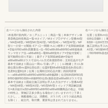
左ページから抽出された内容
右ページから抽出
I木造用I1室内阿／ヨ｜戸ユニット｜商品一覧｜本体デザイン体
位置｜位置Bιm位
系⑨商品特長商品ー覧•Aタイプ／Mタイプ①デザイン型番AA型
但B位沼価B｜｜
／MA型AB型／MB型MC型AD型／MD型AE~／ME型AF型／MF
B四B一位BII
型り一介切一ゼ閣批−Eア−口一間開−hJにr標準ドア玄関収納収納
施工説明お手入れ
※空錠付fBDaBBι四重量伍~伍~fBDaBBιBBaBBIfBDaBB規格表
AS型／MS裂MV
ランマ付ドア伍~aBBaBB伍~電BBaBB室内ドア※空錠付室町｜
｜fBDfBBfBi
室可動間仕切り不副｜｜親子ドア玄関収納収納※空錠付
四
aBBaBBaBBガラス寸法Vレlル方式有償部昂特；主対応晶片引戸
基本寸法納まり図山山一周vレ引違い戸｜｜｜ル2枚建｜方エL加
措位置白煙mι盟B位四位四｜位盟B電BBaBB包盟昌也Bι四位四｜
也君B位盟B位B｜位濁｜位濁特注対応品片開｜四回同罫実
I~~aBBaBBfBDaBBfBDaBBfBDaBB価調B｜位沼恒BI四BfBD四
BlfBD個BfBD四BlmB個BfBD位四ι酒昌也窃aBBaBBガラス寸法
基本寸法納まり図組立施工説明お手入れ方法デザイン型番AA型
／MA型AB型／MB型AS型／MS型MV型トイレドア用語解説索
引※表示錠付e四DaBBIfBDaBBIfBDaBBaBB圃商品の色は、印刷
の特性上、実物訂正多少異なる場合がございますのでご了承く
ださし、。掲載価格には、消費税、ガラス代（ガラス組込商品
を除く）、組立代、取付費、運賃等は含まれておりません。