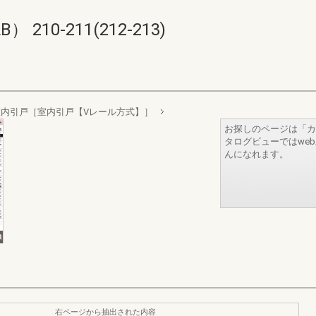
10-211(212-213)
室内引戸［室内引戸【Vレール方式】］
お探しのページは「カ
タログビューではwe
んになれます。
右ページから抽出された内容