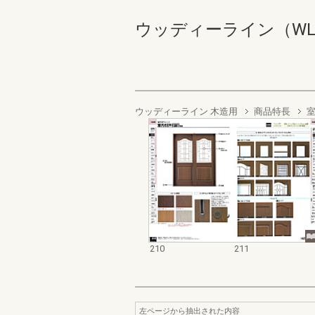
ウッディーライン（WLB） 2
ウッディーライン 木造用
商品特長
210
211
左ページから抽出された内容