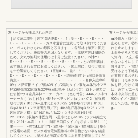
左ページから抽出された内容
右ページから抽出
｜組立施工説明｜床下収納I防E・・;r1；明~・E・－・E・－・
nr枠組み・取付
E・－・E・－・E・－・ガス水道管に注意して取り付けてくださ
止めします。②外
い。ガスもれ水もれの原因と芯ります。．各部材は確実に固定
ねじ止めします。
してください。脱落等の原因となります。・収納本体は樹脂の
上面をそろえて取
ため、火気や溶剤の使用には十分ご注意ください。Ih討m1.−・
＼河内，Lo丘」
E・−・E・−・E・−・E・−・E・−・E・−・E・−．との説明書は、
かないようにして
必す施工される方にお渡しください。・施工前に、取付け現場
忽ります。・1階
を十分調査してください。1巨細If'>~ヨ副E・E・－・E・－・
受けるよう下地処
E・－・E・－・E・－・E・－・E・－議長崎I闘1t~a司目最置置
が変形するおそれ
資怠－・E・－・E・－・E・E・－・E・－・E・－名称入誼l障印
場合］［モルタル
09イブl陪宜旧？イブE酷60ヲイブ2隔制タイプ収納本体判枠フヲ
体を押し付けて固
枠22補強情22化粧板22中桟回転把手（ねじ付苦）22トレ網力ゴ
は、必す’ビニー
仕切板2つり壷具舛枠コーナー力パー（ねじ付苦）4444フヲ枠コ
本体中央部に差し込
ーナー力I(（ねじ付き）4848ナベヲッピンねじゅ4X12（補強桟
900タイプ・2
取付け周）816816~皿木ねじφ3.8×25（舛枠取付け周）810日
めし＼た後、中桟
IDφ3.8×13（フヲ床固定用／下）4848亀戸郡伊φ3.8X25（フヲ
g~
床固定用／横）日16日16φ4.1x20（つり金具取付け用）
2φ3.8X25（収納本体固定周）2皿小ねじゅM3×5（フヲ枠組立て
周）2424・本図！＜！：.l階用日口口タイプを示す．里塑主主1[!
里一一一｜~吋当EE田守門・2階用~「閉床面・1階用園田｜取付
け現場の確認・ガス水道管電気配線等の障害物がない事を確認
してください。．梁根太が指定の位置にある事を確認してくだ