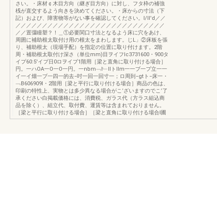
さい。・床材￠木目方向（継ぎ目方向）に対し、フタ枠の補強
桟が直交するよう向きを決めてください。・床からの寸法（下
記）および、障害物等がない事を確認してください。I/II'd／／
／／／／／／／／／／／／／／／／／／／／／／／／／／／／
／／置彊瞳塑？！＿①必要関口寸法となるよう床に穴をあけ、
周囲に補助根太取付け用の根太をまわします。じL」②床板を張
り、補助根太（現場手配）を指定の位置に取り付けます。2階
周・補助根太取付け深さ（単位mm)目ヲイフIc3731600・900タ
イプ60:5'イプ日0ロヲイブ1階用［梁と直角に取り付ける場合］
円。一ハOA一O一O一円。一nbm﹁l﹂llトllm一一ブ一プ立一一
イ一イ畑一ブ一四一的去−吋一回一回寸一；ロ周到−gtト−床一・
﹁B606909l・2階用［梁と平行に取り付ける場合］商品の色は、
印刷の特性上、実物とは多少異なる場合がこ’ざいますのでこ’了
承ください白掲載価格には、消費税、ガラス代（方ラス組込商
品を除く）、組立代、取付費、運賃等は含まれておりません。
［梁と平行に取り付ける場合］［梁と直角に取り付ける場合l圃